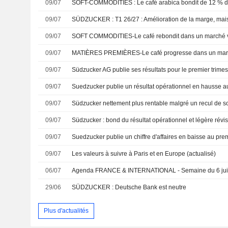
09/07
09/07
SÜDZUCKER : T1 26/27 : Amélioration de la marge, mais
09/07
09/07
09/07
Südzucker AG publie ses résultats pour le premier trimes
09/07
09/07
Südzucker nettement plus rentable malgré un recul de son
09/07
09/07
09/07
Les valeurs à suivre à Paris et en Europe (actualisé)
06/07
Agenda FRANCE & INTERNATIONAL - Semaine du 6 juil
29/06
SÜDZUCKER : Deutsche Bank est neutre
Plus d'actualités