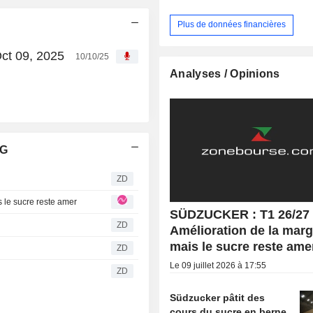
Plus de données financières
ct 09, 2025
10/10/25
Analyses / Opinions
AG
ZD
 le sucre reste amer
SÜDZUCKER : T1 26/27 
ZD
Amélioration de la marg
mais le sucre reste ame
ZD
Le 09 juillet 2026 à 17:55
ZD
Südzucker pâtit des
cours du sucre en berne