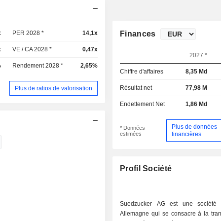
x
PER 2028 *
14,1x
Finances
x
VE / CA 2028 *
0,47x
2027 *
%
Rendement 2028 *
2,65%
Chiffre d'affaires
8,35 Md
Résultat net
77,98 M
Plus de ratios de valorisation
Endettement Net
1,86 Md
Plus de données
* Données
estimées
financières
Profil Société
Suedzucker AG est une société
Allemagne qui se consacre à la tran