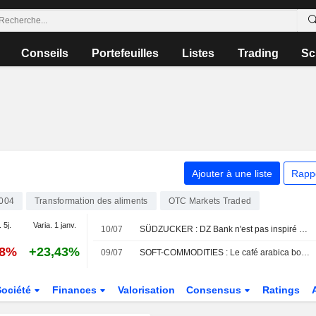
Conseils
Portefeuilles
Listes
Trading
Sc
Ajouter à une liste
Rapp
004
Transformation des aliments
OTC Markets Traded
 5j.
Varia. 1 janv.
10/07
SÜDZUCKER : DZ Bank n'est pas inspiré par le dossier
18%
+23,43%
09/07
SOFT-COMMODITIES : Le café arabica bondit de 12 % dans un marché volatil, le cacao à Londres au plus haut depuis huit mois
Société
Finances
Valorisation
Consensus
Ratings