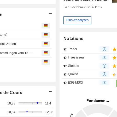
Le 10 octobre 2025 à 11:02
G
Plus d'analyses
sung)
Notations
rtalszahlen
Trader
Kalender der Dividendenausschüttungen und Hauptversammlungen vom 13. bis 17. Juli 2026
Investisseur
Globale
Qualité
ESG MSCI
s de Cours
10,88
11,4
10,84
12,08