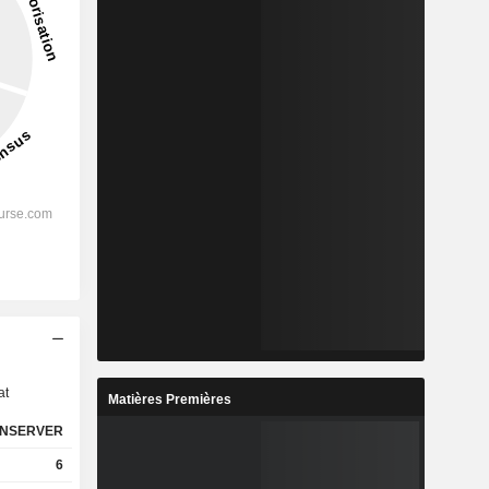
s
at
Matières Premières
NSERVER
6