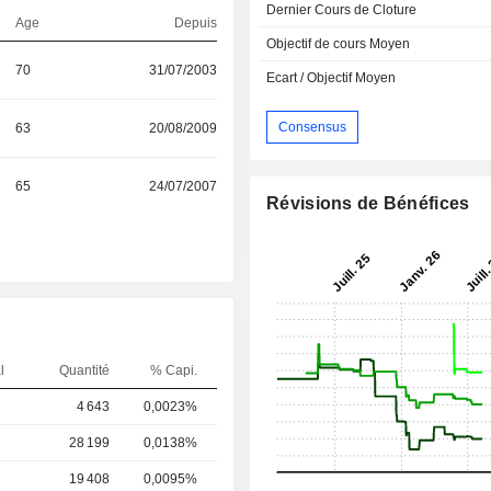
Dernier Cours de Cloture
Age
Depuis
Objectif de cours Moyen
70
31/07/2003
Ecart / Objectif Moyen
Consensus
63
20/08/2009
65
24/07/2007
Révisions de Bénéfices
l
Quantité
% Capi.
4 643
0,0023%
28 199
0,0138%
19 408
0,0095%