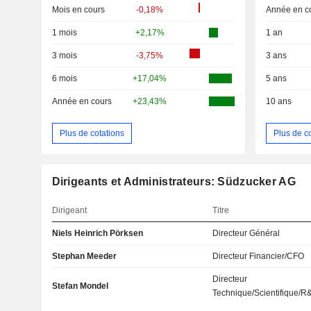
Mois en cours
-0,18%
Année en c
1 mois
+2,17%
1 an
3 mois
-3,75%
3 ans
6 mois
+17,04%
5 ans
Année en cours
+23,43%
10 ans
Plus de cotations
Plus de c
Dirigeants et Administrateurs: Südzucker AG
Dirigeant
Titre
Niels Heinrich Pörksen
Directeur Général
Stephan Meeder
Directeur Financier/CFO
Directeur
Stefan Mondel
Technique/Scientifique/R