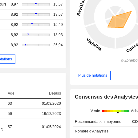
ours
8,97
13,57
8,92
13,57
8,92
15,49
8,92
18,93
8,92
25,94
otations
Plus de notations
Age
Depuis
Consensus des Analyste
63
01/03/2020
Vente
Ach
56
19/12/2023
Recommandation moyenne
CO
57
01/05/2024
&D
Nombre d'Analystes