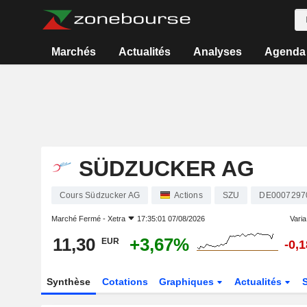
Marchés
Actualités
Analyses
Agenda
SÜDZUCKER AG
Cours Südzucker AG
Actions
SZU
DE0007297
Marché Fermé -
Xetra
17:35:01 07/08/2026
Varia.
11,30
+3,67%
EUR
-0,
Synthèse
Cotations
Graphiques
Actualités