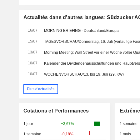
Actualités dans d'autres langues: Südzucker A
16/07
MORNING BRIEFING - Deutschland/Europa
15/07
TAGESVORSCHAU/Donnerstag, 16. Juli (vorläufige Fas
13/07
Morning Meeting: Wall Street vor einer Woche voller Qua
10/07
10/07
WOCHENVORSCHAU/13. bis 19. Juli (29. KW)
Plus d'actualités
Cotations et Performances
Extrême
1 jour
+3,67%
1 semaine
1 semaine
-0,18%
1 mois