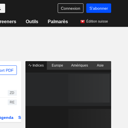
Connexion
S'abonner
reeners
Outils
Palmarès
Édition suisse
Indices
Europe
Amériques
Asie
ort PDF
ZD
RE
Agenda
Secteur
Dérivés
Fonds et ETFs