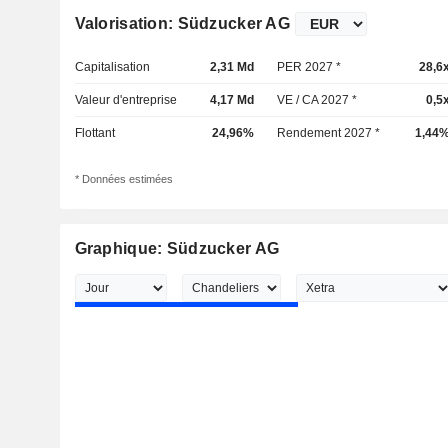
Valorisation: Südzucker AG
Capitalisation
2,31 Md
PER 2027 *
28,6
Valeur d'entreprise
4,17 Md
VE / CA 2027 *
0,5
Flottant
24,96%
Rendement 2027 *
1,44
* Données estimées
Graphique: Südzucker AG