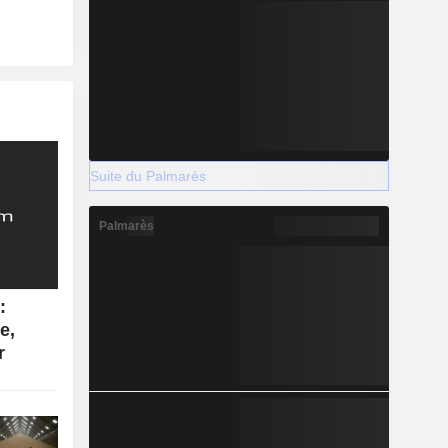
Suite du Palmarès
Palmarès
:
e,
r