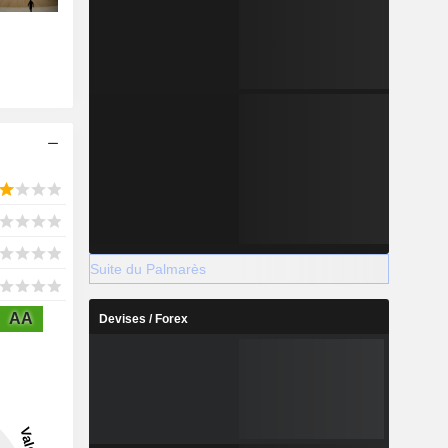
Suite du Palmarès
AA
Devises / Forex