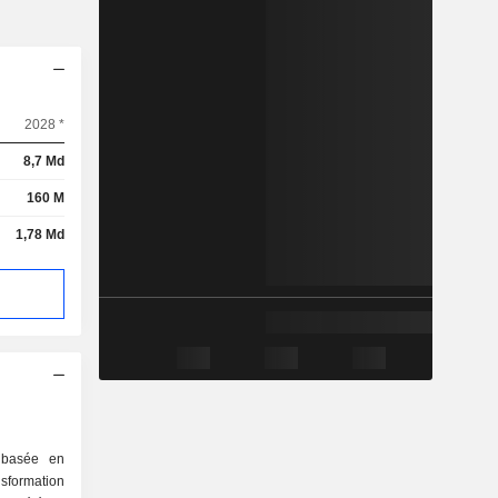
2028 *
8,7 Md
160 M
1,78 Md
 basée en
sformation