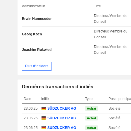
Administrateur
Titre
Directeur/Membre du
Erwin Hameseder
Conseil
Directeur/Membre du
Georg Koch
Conseil
Directeur/Membre du
Joachim Rukwied
Conseil
Plus d'insiders
Dernières transactions d'initiés
Date
Initié
Type
Poste principa
23.06.25
SÜDZUCKER AG
Société
Achat
23.06.25
SÜDZUCKER AG
Société
Achat
23.06.25
SÜDZUCKER AG
Société
Achat