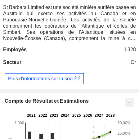
St Barbara Limited est une société minière aurifère basée en
Australie qui exerce ses activités au Canada et en
Papouasie-Nouvelle-Guinée. Les activités de la société
comprennent les opérations de l'Atlantique et celles de
Simberi. Ses opérations de l'Atlantique, situées en
Nouvelle-Écosse (Canada), comprennent la mine à ciel
ouvert de Touquoy, ainsi que trois autres projets prévus à
Employés
1 328
proximité, à Fifteen Mile Stream, Cochrane Hill et Beaver
Dam. Ses opérations de l'Atlantique sont situées à environ
Secteur
Or
80 kilomètres (km) au nord-est de Halifax, en Nouvelle-
Écosse (Canada). La société mène également des activités
d'exploration dans le corridor de Moose River et ailleurs en
Plus d'informations sur la société
Nouvelle-Écosse. Ses activités de Simberi consistent en
une mine à ciel ouvert située sur l'île la plus septentrionale
de l'archipel de Tabar, dans la province de Nouvelle-Irlande,
en Papouasie-Nouvelle-Guinée. Ses activités de Simberi se
Compte de Résultat et Estimations
trouvent à environ 900 km de Port Moresby, la capitale de la
Papouasie-Nouvelle-Guinée.