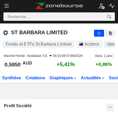
ST BARBARA LIMITED
0,5850
$
+5,41%
ST BARBARA LIMITED
Fonds et ETFs St Barbara Limited
Actions
SBM
Marché Fermé -
Australian S.E.
08:10:08 07/08/2026
Varia. 1 janv.
AUD
+5,41%
0,5850
+0,86%
Synthèse
Cotations
Graphiques
Actualités
Soci
Profil Société