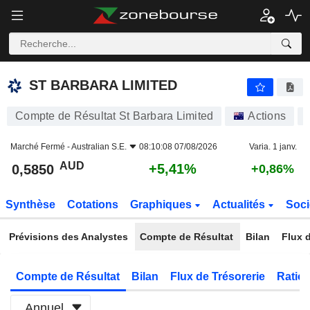
ST BARBARA LIMITED
0,5850
$
+5,41%
ST BARBARA LIMITED
Compte de Résultat St Barbara Limited
Actions
Marché Fermé -
Australian S.E.
08:10:08 07/08/2026
Varia. 1 janv.
AUD
+5,41%
0,5850
+0,86%
Synthèse
Cotations
Graphiques
Actualités
Soci
Prévisions des Analystes
Compte de Résultat
Bilan
Flux d
Compte de Résultat
Bilan
Flux de Trésorerie
Ratios
Annuel