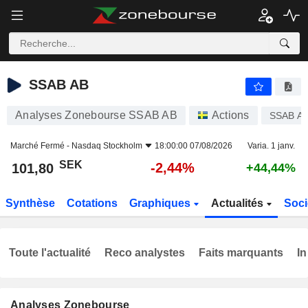
SSAB AB
101,80
kr
-2,44%
SSAB AB
Analyses Zonebourse SSAB AB
Actions
SSAB A
Marché Fermé -
Nasdaq Stockholm
18:00:00 07/08/2026
Varia. 1 janv.
SEK
-2,44%
101,80
+44,44%
Synthèse
Cotations
Graphiques
Actualités
Soci
Toute l'actualité
Reco analystes
Faits marquants
In
Analyses Zonebourse