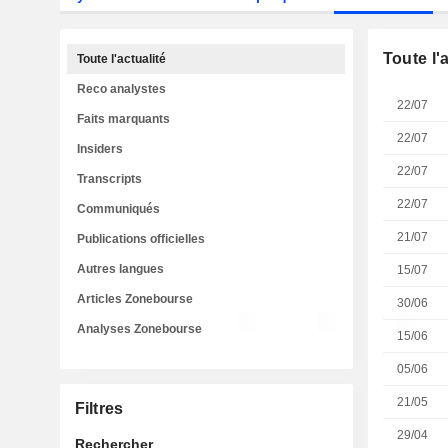
Toute l'
Toute l'actualité
Reco analystes
22/07
Faits marquants
22/07
Insiders
22/07
Transcripts
22/07
Communiqués
21/07
Publications officielles
Autres langues
15/07
Articles Zonebourse
30/06
Analyses Zonebourse
15/06
05/06
21/05
Filtres
29/04
Rechercher