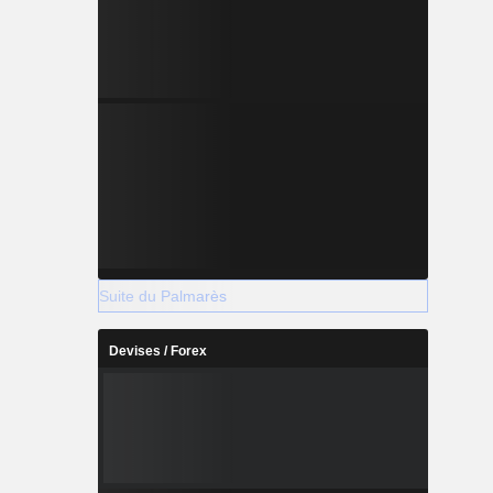
Suite du Palmarès
Devises / Forex