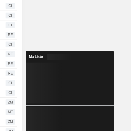
CI
CI
CI
RE
CI
RE
Ma Liste
RE
RE
CI
CI
ZM
MT
ZM