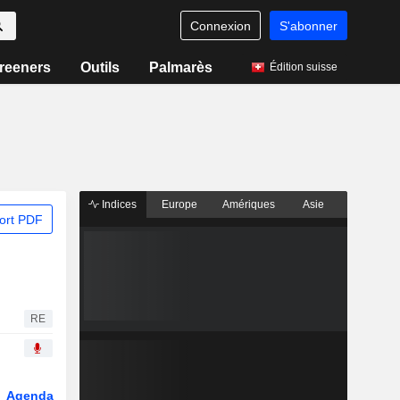
Connexion
S'abonner
reeners
Outils
Palmarès
Édition suisse
Indices
Europe
Amériques
Asie
ort PDF
RE
Agenda
Secteur
Dérivés
Fonds et ETFs