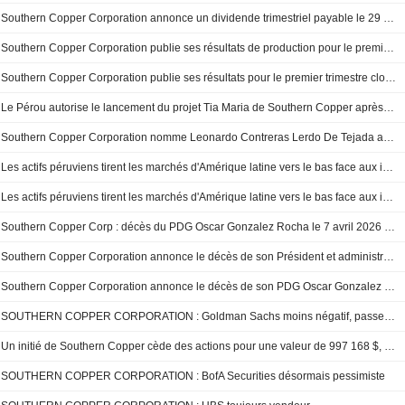
Southern Copper Corporation annonce un dividende trimestriel payable le 29 mai 2026
Southern Copper Corporation publie ses résultats de production pour le premier trimestre clos le 31 mars 2026
Southern Copper Corporation publie ses résultats pour le premier trimestre clos le 31 mars 2026
Le Pérou autorise le lancement du projet Tia Maria de Southern Copper après des années de blocage
Southern Copper Corporation nomme Leonardo Contreras Lerdo De Tejada au poste de PDG par intérim, avec effet au 16 avril 2026
Les actifs péruviens tirent les marchés d'Amérique latine vers le bas face aux incertitudes électorales
Les actifs péruviens tirent les marchés d'Amérique latine vers le bas face aux incertitudes électorales
Southern Copper Corp : décès du PDG Oscar Gonzalez Rocha le 7 avril 2026 - document SEC
Southern Copper Corporation annonce le décès de son Président et administrateur, Oscar Gonzalez Rocha, le 7 avril 2026
Southern Copper Corporation annonce le décès de son PDG Oscar Gonzalez Rocha le 7 avril 2026
SOUTHERN COPPER CORPORATION : Goldman Sachs moins négatif, passe à neutre
Un initié de Southern Copper cède des actions pour une valeur de 997 168 $, selon un dépôt récent à la SEC
SOUTHERN COPPER CORPORATION : BofA Securities désormais pessimiste