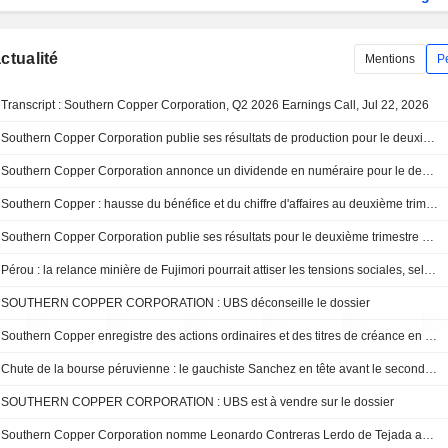
actualité
Mentions
P
Transcript : Southern Copper Corporation, Q2 2026 Earnings Call, Jul 22, 2026
Southern Copper Corporation publie ses résultats de production pour le deuxième trimestre et le premier semestre clos le 30 juin 2026
Southern Copper Corporation annonce un dividende en numéraire pour le deuxième trimestre clos le 30 juin 2026, payable le 27 août 2026
Southern Copper : hausse du bénéfice et du chiffre d'affaires au deuxième trimestre
Southern Copper Corporation publie ses résultats pour le deuxième trimestre et le premier semestre clos le 30 juin 2026
Pérou : la relance minière de Fujimori pourrait attiser les tensions sociales, selon une étude
SOUTHERN COPPER CORPORATION : UBS déconseille le dossier
Southern Copper enregistre des actions ordinaires et des titres de créance en vue d'émissions futures
Chute de la bourse péruvienne : le gauchiste Sanchez en tête avant le second tour de la présidentielle
SOUTHERN COPPER CORPORATION : UBS est à vendre sur le dossier
Southern Copper Corporation nomme Leonardo Contreras Lerdo de Tejada au poste de Directeur Général