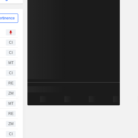
ertinence
CI
CI
MT
CI
RE
ZM
MT
RE
ZM
CI