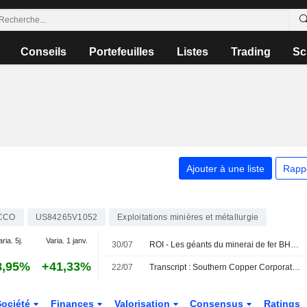
Conseils
Portefeuilles
Listes
Trading
Sc
Ajouter à une liste
Rapp
CCO
US84265V1052
Exploitations minières et métallurgie
aria. 5j.
Varia. 1 janv.
30/07
ROI - Les géants du minerai de fer BHP et Rio se transforment en acteurs du cuivre : Russell
8,95%
+41,33%
22/07
Transcript : Southern Copper Corporation, Q2 2026 Earnings Call, Jul 22, 2026
Société
Finances
Valorisation
Consensus
Ratings