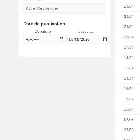
29/04
29/04
Date de publication
28/04
Depuis le
Jusqu'au
20/04
17/04
15/04
15/04
13/04
13/04
13/04
10/04
02/03
26/02