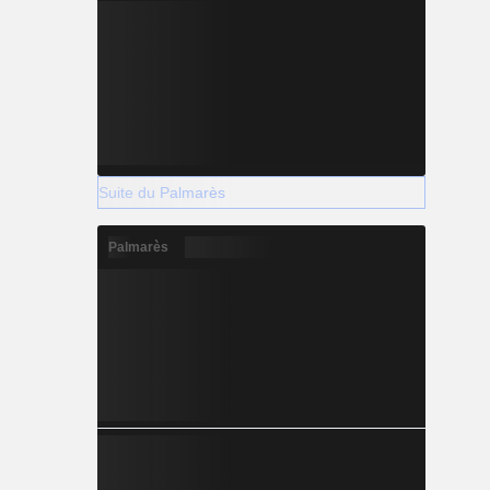
Suite du Palmarès
Palmarès