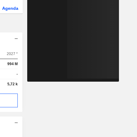
Agenda
Secteur
Dérivés
Fonds et ETFs
2027 *
994 M
-
5,72 k