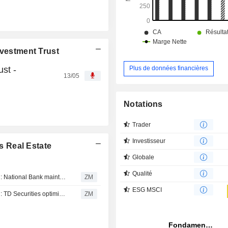
nvestment Trust
st -
Plus de données financières
13/05
Notations
Trader
Investisseur
 Real Estate
Globale
Qualité
SMARTCENTRES REAL ESTATE INVESTMENT TRUST : National Bank maintient son opinion neutre
ZM
ESG MSCI
SMARTCENTRES REAL ESTATE INVESTMENT TRUST : TD Securities optimiste sur le dossier
ZM