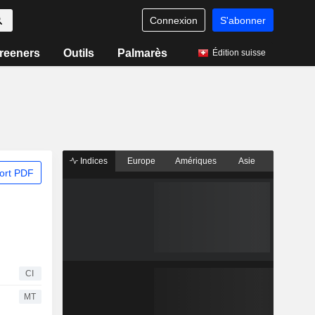
Connexion
S'abonner
reeners
Outils
Palmarès
Édition suisse
Indices
Europe
Amériques
Asie
ort PDF
CI
MT