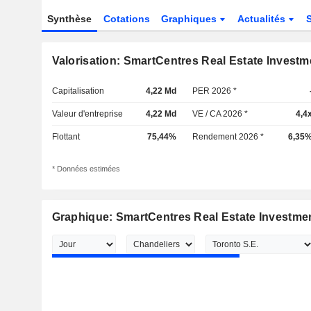
Synthèse
Cotations
Graphiques
Actualités
Valorisation: SmartCentres Real Estate Investm
Capitalisation
4,22 Md
PER 2026 *
Valeur d'entreprise
4,22 Md
VE / CA 2026 *
4,4
Flottant
75,44%
Rendement 2026 *
6,35
* Données estimées
Graphique: SmartCentres Real Estate Investmen