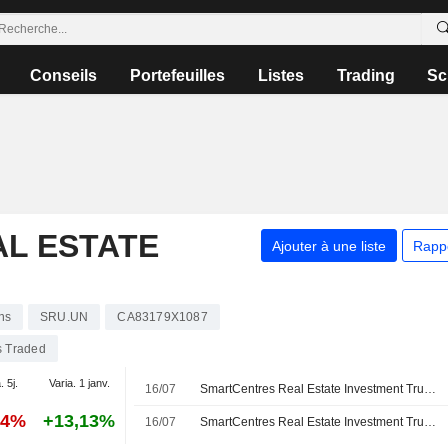
Conseils
Portefeuilles
Listes
Trading
Sc
L ESTATE
Ajouter à une liste
Rapp
ns
SRU.UN
CA83179X1087
s Traded
. 5j.
Varia. 1 janv.
16/07
SmartCentres Real Estate Investment Trust annonce une distribution pour juillet 2026, payable le 17 août 2026
74%
+13,13%
16/07
SmartCentres Real Estate Investment Trust annonce le versement de son dividende de juillet