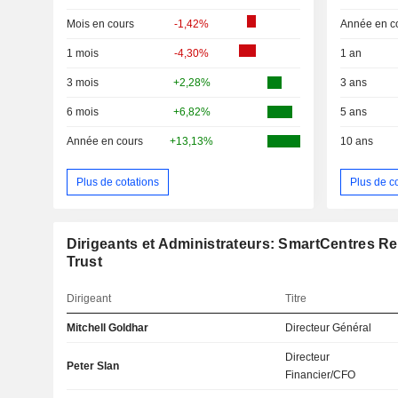
Mois en cours
-1,42%
Année en c
1 mois
-4,30%
1 an
3 mois
+2,28%
3 ans
6 mois
+6,82%
5 ans
Année en cours
+13,13%
10 ans
Plus de cotations
Plus de c
Dirigeants et Administrateurs: SmartCentres Re
Trust
Dirigeant
Titre
Mitchell Goldhar
Directeur Général
Directeur
Peter Slan
Financier/CFO