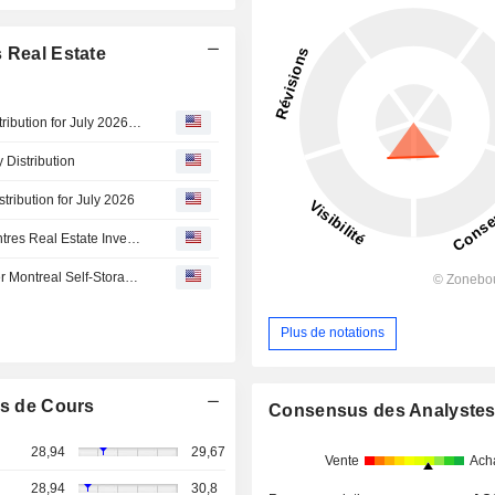
 Real Estate
SmartCentres Real Estate Investment Trust Declares Distribution for July 2026, Payable on August 17, 2026
 Distribution
tribution for July 2026
Morningstar DBRS Confirms Credit Ratings on SmartCentres Real Estate Investment Trust at BBB With Stable Trends
Strategic Storage Growth Trust III, Inc. Opens First Greater Montreal Self-Storage Facility, with Class A Laval Property
Plus de notations
s de Cours
Consensus des Analyste
28,94
29,67
Vente
Ach
28,94
30,8