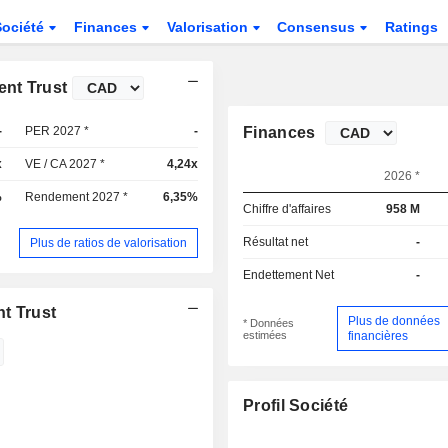
Société
Finances
Valorisation
Consensus
Ratings
ent Trust
-
PER 2027 *
-
Finances
x
VE / CA 2027 *
4,24x
2026 *
%
Rendement 2027 *
6,35%
Chiffre d'affaires
958 M
Résultat net
-
Plus de ratios de valorisation
Endettement Net
-
t Trust
Plus de données
* Données
estimées
financières
Profil Société