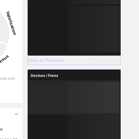
Suite du Palmarès
Devises / Forex
s
at