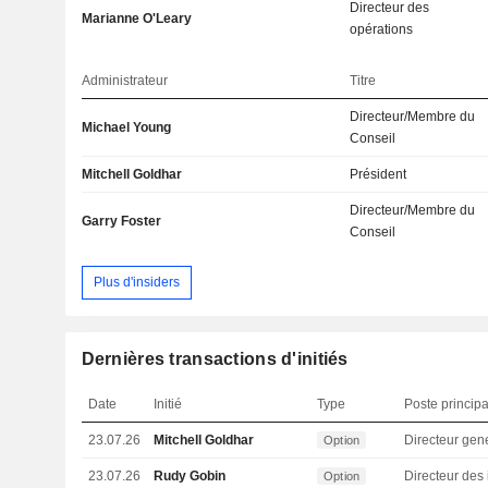
Directeur des
Marianne O'Leary
opérations
Administrateur
Titre
Directeur/Membre du
Michael Young
Conseil
Mitchell Goldhar
Président
Directeur/Membre du
Garry Foster
Conseil
Plus d'insiders
Dernières transactions d'initiés
Date
Initié
Type
Poste principa
23.07.26
Mitchell Goldhar
Directeur gen
Option
23.07.26
Rudy Gobin
Option