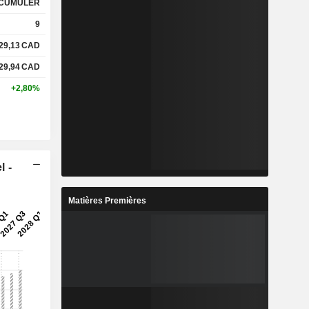
CUMULER
9
29,13
CAD
29,94
CAD
+2,80%
l -
Matières Premières