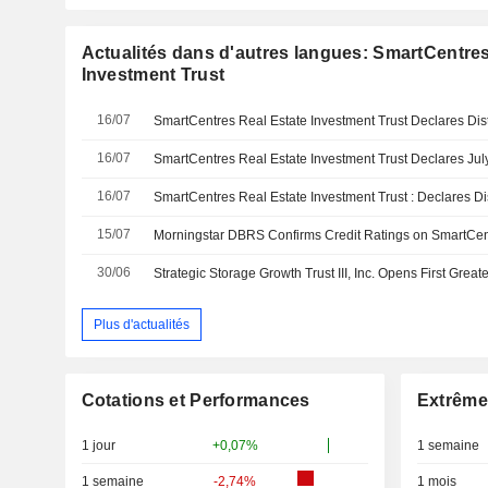
Actualités dans d'autres langues: SmartCentres
Investment Trust
16/07
16/07
SmartCentres Real Estate Investment Trust Declares July
16/07
SmartCentres Real Estate Investment Trust : Declares Dis
15/07
30/06
Plus d'actualités
Cotations et Performances
Extrême
1 jour
+0,07%
1 semaine
1 semaine
-2,74%
1 mois