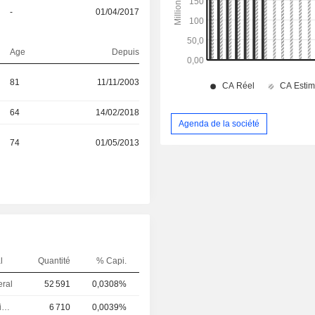
-
01/04/2017
Age
Depuis
81
11/11/2003
64
14/02/2018
Agenda de la société
74
01/05/2013
l
Quantité
% Capi.
eral
52 591
0,0308%
Directeur des investissements
6 710
0,0039%