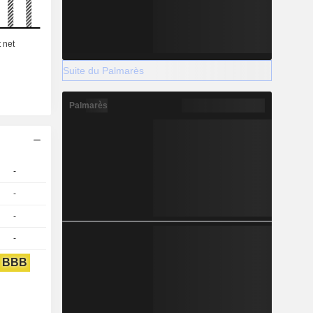
Suite du Palmarès
Palmarès
-
-
-
-
BBB