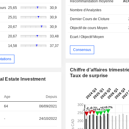
Recommandation moyenne
AC
ours
25,65
30,9
Nombre d'Analystes
25,01
30,9
Dernier Cours de Cloture
20,67
30,9
Objectif de cours Moyen
20,67
33,48
Ecart / Objectif Moyen
14,58
37,37
Consensus
otations
Chiffre d'affaires trimestrie
Taux de surprise
al Estate Investment
Age
Depuis
64
06/09/2021
-
24/10/2022