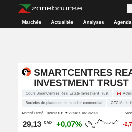
Marchés
Actualités
Analyses
Agenda
SMARTCENTRES REA
INVESTMENT TRUST
Cours SmartCentres Real Estate Investment Trust
Actio
Sociétés de placement immobilier commercial
OTC Market
Marché Fermé -
Toronto S.E.
22:00:00 05/08/2026
Varia
29,13
+0,07%
CAD
-2,