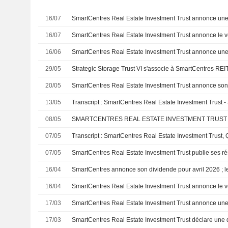
16/07
16/07
16/06
29/05
20/05
13/05
08/05
07/05
07/05
16/04
16/04
17/03
17/03