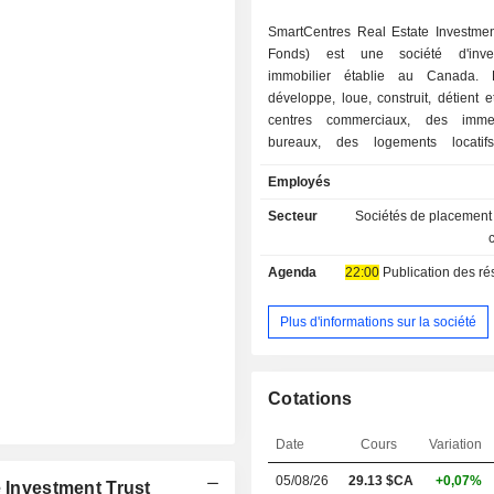
SmartCentres Real Estate Investment
Fonds) est une société d'inves
immobilier établie au Canada.
développe, loue, construit, détient 
centres commerciaux, des imm
bureaux, des logements locati
installations industrielles au 
Employés
développe également des copropr
maisons en rangée et des installatio
Secteur
Sociétés de placement
stockage dans tout le pays. Le portefe
Fiducie comprend environ 1
Agenda
22:00
Publication des résultat
immobiliers stratégiquement situé
collectivités à travers le pays. Parm
en location figurent notamment 4
Plus d'informations sur la société
Aurora South, Alliston, Barrie 
Carleton Place, Charlottetown et Co
filiales de la fiducie comprennent Sm
Cotations
Partnership, Smart Limited Partnershi
Limited Partnership III, Smar
Date
Cours
Variation
Partnership IV, Smart Oshawa Sou
Partnership, Smart Oshawa Taunt
05/08/26
29.13 $CA
+0,07%
e Investment Trust