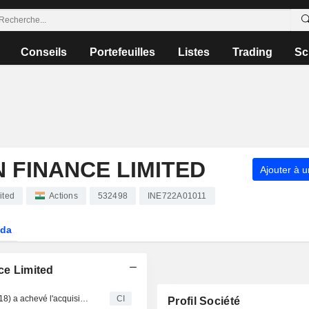
Conseils
Portefeuilles
Listes
Trading
Sc
N FINANCE LIMITED
Ajouter à u
ited
Actions
532498
INE722A01011
da
ce Limited
Shriram Transport Finance Company Limited (BSE:511218) a achevé l'acquisition de Shriram City Union Finance Limited (BSE:532498) auprès de Shriram Capital Limited, Piramal Enterprises Limited (BSE:500302), Dynasty Acquisition (FPI) Ltd. et autres.
CI
Profil Société