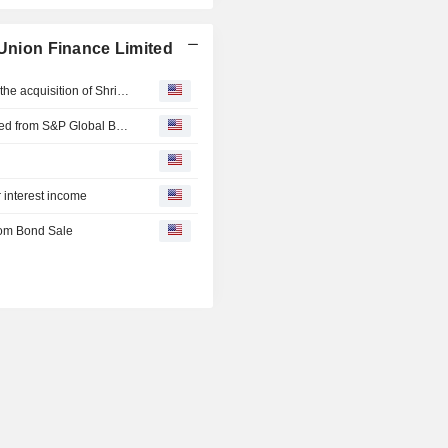
d'entreprise (ERP), destinée à dive
d'activité, tels que la trésorerie, le
 Union Finance Limited
particuliers, la comptabilité génér
dépôts.
Shriram Transport Finance Company Limited completed the acquisition of Shriram City Union Finance Limited from Shriram Capital Limited, Piramal Enterprises Limited, Dynasty Acquisition Ltd. and others.
Shriram City Union Finance Limited(BSE:532498) dropped from S&P Global BMI Index
r interest income
from Bond Sale