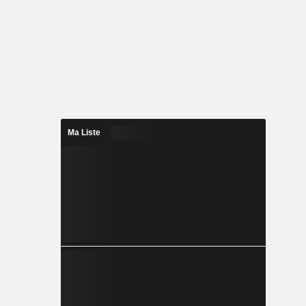
rs secteurs
s prêts aux
ale et les
Ma Liste