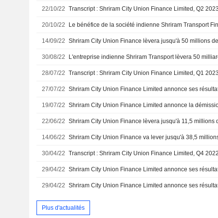
22/10/22
20/10/22
14/09/22
30/08/22
28/07/22
27/07/22
19/07/22
22/06/22
14/06/22
30/04/22
29/04/22
29/04/22
Plus d'actualités