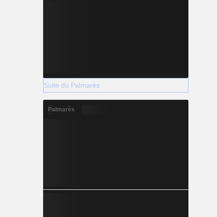
Suite du Palmarès
Palmarès