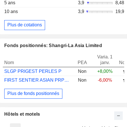
5 ans
3,9
8,48
10 ans
3,9
19,9
Plus de cotations
Fonds positionnés: Shangri-La Asia Limited
Varia. 1
Nom
PEA
janv.
Not
SLGP PRIGEST PERLES P
Non
+8,00%
FIRST SENTIER ASIAN PRPTY SECS I USD INC
Non
-6,00%
Plus de fonds positionnés
Hôtels et motels