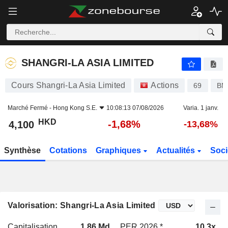
SHANGRI-LA ASIA LIMITED
4,100
$
-1,68%
SHANGRI-LA ASIA LIMITED
Cours Shangri-La Asia Limited
Actions
69
BM
Marché Fermé -
Hong Kong S.E.
10:08:13 07/08/2026
Varia. 1 janv.
HKD
-1,68%
4,100
-13,68%
Synthèse
Cotations
Graphiques
Actualités
Soci
Valorisation: Shangri-La Asia Limited
Capitalisation
1,86 Md
PER 2026 *
10,3x