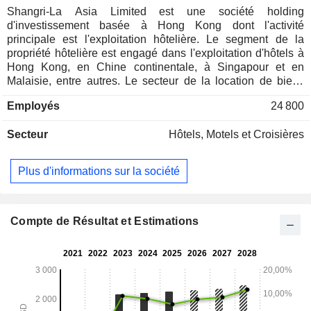
Shangri-La Asia Limited est une société holding
d'investissement basée à Hong Kong dont l'activité
principale est l'exploitation hôtelière. Le segment de la
propriété hôtelière est engagé dans l'exploitation d'hôtels à
Hong Kong, en Chine continentale, à Singapour et en
Malaisie, entre autres. Le secteur de la location de biens
immobiliers s'occupe de la location d'immeubles de
Employés
24 800
bureaux, d'immeubles commerciaux et d'appartements avec
services. Le secteur de la gestion hôtelière est engagé dans
Secteur
Hôtels, Motels et Croisières
la fourniture de services de gestion hôtelière. Le segment de
la vente de propriétés est engagé dans la vente de
propriétés. La société est également engagée dans d'autres
Plus d'informations sur la société
activités, telles que le commerce du vin et l'exploitation de
terrains de golf. Les hôtels de la société comprennent, entre
autres, Shangri-la et Hotel Jin.
Compte de Résultat et Estimations