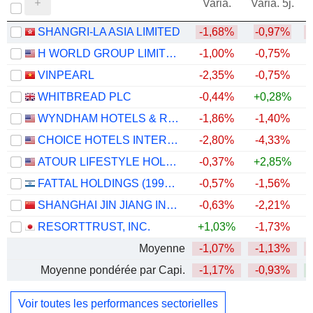
Varia.
Varia. 5j.
SHANGRI-LA ASIA LIMITED
-1,68%
-0,97%
H WORLD GROUP LIMITED
-1,00%
-0,75%
+
VINPEARL
-2,35%
-0,75%
WHITBREAD PLC
-0,44%
+0,28%
WYNDHAM HOTELS & RESORTS, INC.
-1,86%
-1,40%
CHOICE HOTELS INTERNATIONAL, INC.
-2,80%
-4,33%
ATOUR LIFESTYLE HOLDINGS LIMITED
-0,37%
+2,85%
FATTAL HOLDINGS (1998) LTD
-0,57%
-1,56%
+
SHANGHAI JIN JIANG INTERNATIONAL HOTELS CO., LTD.
-0,63%
-2,21%
RESORTTRUST, INC.
+1,03%
-1,73%
Moyenne
-1,07%
-1,13%
Moyenne pondérée par Capi.
-1,17%
-0,93%
Voir toutes les performances sectorielles