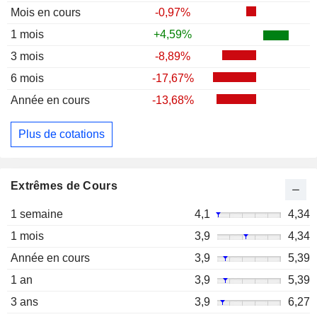
Mois en cours
-0,97%
1 mois
+4,59%
3 mois
-8,89%
6 mois
-17,67%
Année en cours
-13,68%
Plus de cotations
Extrêmes de Cours
1 semaine
4,1
4,34
1 mois
3,9
4,34
Année en cours
3,9
5,39
1 an
3,9
5,39
3 ans
3,9
6,27