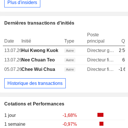
Plus d'insiders
Dernières transactions d'initiés
Poste
Date
Initié
Type
principal
Qua
13.07.26
Hui Kwong Kuok
Directeur general
2 50
Autre
13.07.26
Nee Chuan Teo
Directeur financier
68
Autre
05.07.26
Chee Wui Chua
Directeur financier
-1 6
Autre
Historique des transactions
Cotations et Performances
1 jour
-1,68%
1 semaine
-0,97%