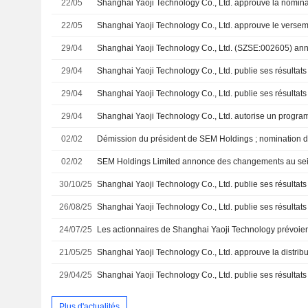
22/05
22/05
29/04
29/04
29/04
29/04
Shanghai Yaoji Technology Co., Ltd. autorise un program
02/02
Démission du président de SEM Holdings ; nomination 
02/02
30/10/25
26/08/25
24/07/25
Les actionnaires de Shanghai Yaoji Technology prévoien
21/05/25
29/04/25
Plus d'actualités