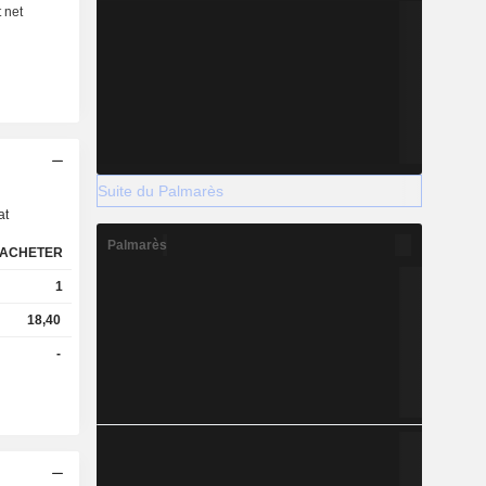
s
Suite du Palmarès
at
Palmarès
ACHETER
1
18,40
-