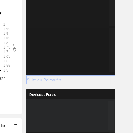
Suite du Palmarès
Devises / Forex
 de