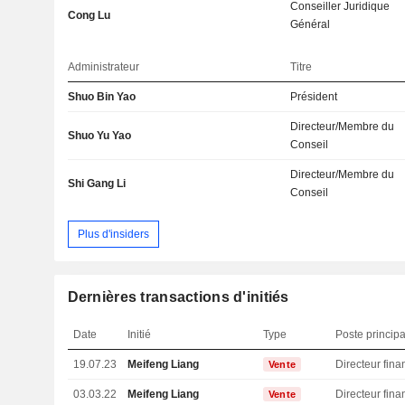
Conseiller Juridique
Cong Lu
Général
Administrateur
Titre
Shuo Bin Yao
Président
Directeur/Membre du
Shuo Yu Yao
Conseil
Directeur/Membre du
Shi Gang Li
Conseil
Plus d'insiders
Dernières transactions d'initiés
Date
Initié
Type
Poste principa
19.07.23
Meifeng Liang
Vente
03.03.22
Meifeng Liang
Vente