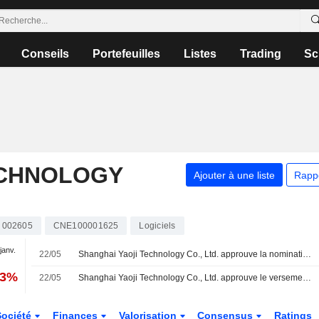
Conseils
Portefeuilles
Listes
Trading
Sc
ECHNOLOGY
Ajouter à une liste
Rapp
002605
CNE100001625
Logiciels
 janv.
22/05
Shanghai Yaoji Technology Co., Ltd. approuve la nomination de ses administrateurs
03%
22/05
Shanghai Yaoji Technology Co., Ltd. approuve le versement d'un dividende en numéraire pour l'exercice 2025
Société
Finances
Valorisation
Consensus
Ratings