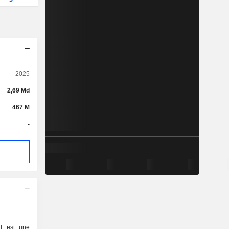
2025
2,69 Md
467 M
-
d est une