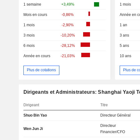
1 semaine
+3,49%
1 mois
Mois en cours
-0,86%
Année en c
1 mois
-2,90%
1 an
3 mois
-10,20%
3 ans
6 mois
-28,12%
5 ans
Année en cours
-21,03%
10 ans
Plus de cotations
Plus de c
Dirigeants et Administrateurs: Shanghai Yaoji T
Dirigeant
Titre
Shuo Bin Yao
Directeur Général
Directeur
Wen Jun Ji
Financier/CFO