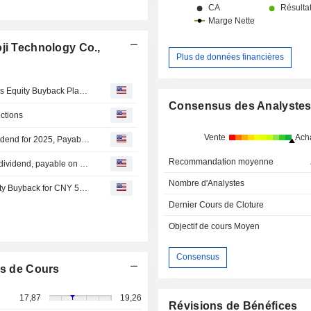
ji Technology Co.,
Plus de données financières
Tranche Update on Shanghai Yaoji Technology Co., Ltd.'s Equity Buyback Plan announced on April 29, 2026.
Consensus des Analyste
ctions
Vente
Ach
Shanghai Yaoji Technology Co., Ltd. Approves Cash Dividend for 2025, Payable on 10 June 2026
Recommandation moyenne
Shanghai Yaoji Technology Co., Ltd. announces Annual dividend, payable on June 10, 2026
Nombre d'Analystes
Shanghai Yaoji Technology Co., Ltd. announces an Equity Buyback for CNY 50 million worth of its shares.
Dernier Cours de Cloture
Objectif de cours Moyen
Consensus
s de Cours
17,87
19,26
Révisions de Bénéfices