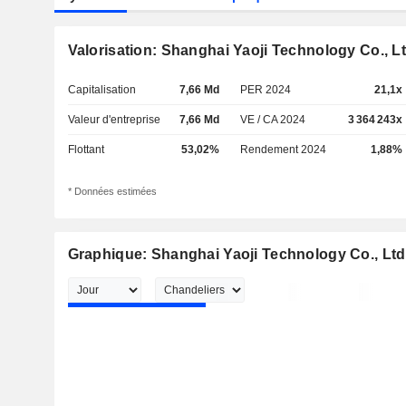
Valorisation: Shanghai Yaoji Technology Co., Lt
Capitalisation
7,66 Md
PER 2024
21,1x
Valeur d'entreprise
7,66 Md
VE / CA 2024
3 364 243x
Flottant
53,02%
Rendement 2024
1,88%
* Données estimées
Graphique: Shanghai Yaoji Technology Co., Ltd