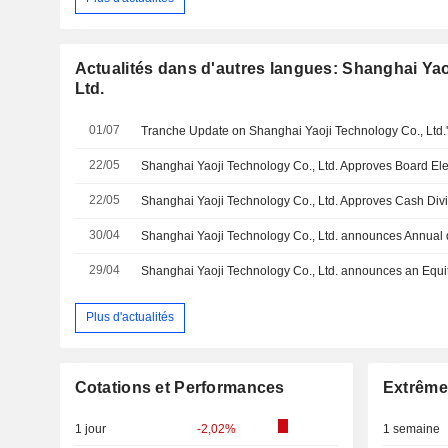
Actualités dans d'autres langues: Shanghai Yao
Ltd.
01/07
22/05
Shanghai Yaoji Technology Co., Ltd. Approves Board Ele
22/05
30/04
29/04
Plus d'actualités
Cotations et Performances
Extrême
1 jour
-2,02%
1 semaine