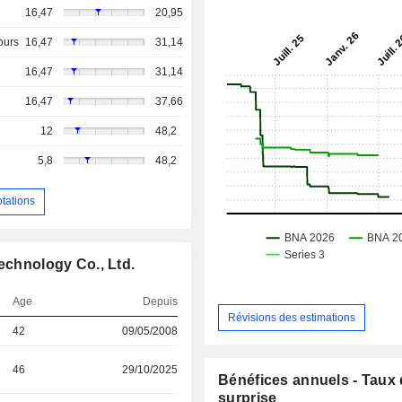
16,47
20,95
ours
16,47
31,14
16,47
31,14
16,47
37,66
12
48,2
5,8
48,2
otations
echnology Co., Ltd.
Age
Depuis
Révisions des estimations
42
09/05/2008
46
29/10/2025
Bénéfices annuels - Taux
surprise