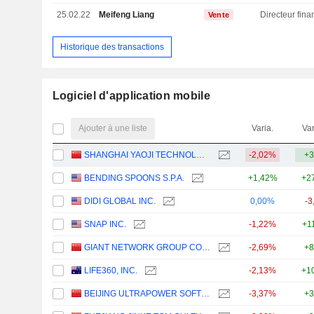
25.02.22
Meifeng Liang
Vente
Historique des transactions
Logiciel d'application mobile
Ajouter à une liste
Varia.
Var
SHANGHAI YAOJI TECHNOLOGY CO., LTD.
-2,02%
+3
BENDING SPOONS S.P.A.
+1,42%
+2
DIDI GLOBAL INC.
0,00%
-3
SNAP INC.
-1,22%
+1
GIANT NETWORK GROUP CO., LTD.
-2,69%
+8
LIFE360, INC.
-2,13%
+1
BEIJING ULTRAPOWER SOFTWARE CO., LTD.
-3,37%
+3