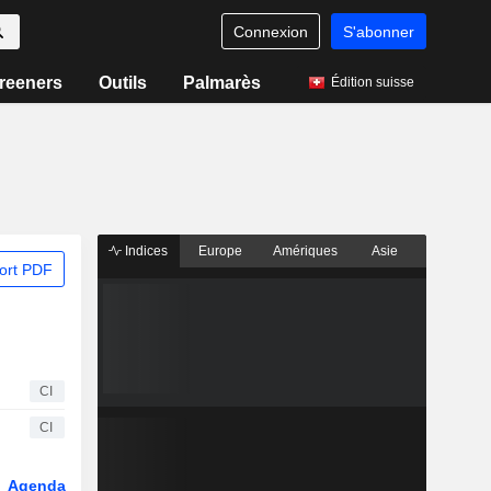
Connexion
S'abonner
reeners
Outils
Palmarès
Édition suisse
Indices
Europe
Amériques
Asie
ort PDF
CI
CI
Agenda
Secteur