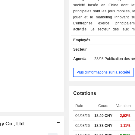
société basée en Chine dont les
principales sont les jeux mobiles, l
jouer et le marketing innovant sur
L'entreprise exerce principalem
activités. Le secteur des jeux m
engagé dans la recherche, le dévelo
Employés
l'exploitation de jeux mobiles. Le 
cartes à jouer se consacre à la produc
Secteur
vente de cartes à jouer sous la mar
Agenda
28/08
Publication des résultat
L'activité de marketing innovant su
consiste à fournir aux clients des 
marketing intégrés tels que la plani
Plus d'informations sur la société
marketing, la conception cré
communication de la marque et la pr
contenu. L'entreprise exerce ses activ
Cotations
marchés nationaux et étrangers.
Date
Cours
Variation
06/08/26
18.40
CNY
-2,02%
y Co., Ltd.
05/08/26
18.78 CNY
-1,11%