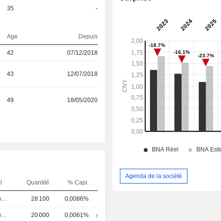
35
-
Age
Depuis
42
07/12/2018
43
12/07/2018
49
18/05/2020
Agenda de la société
l
Quantité
% Capi.
Directeur financier
28 100
0,0086%
Directeur financier
20 000
0,0061%