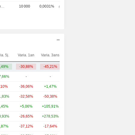
Directeur financier
10 000
0,0031%
ia. 5j.
Varia. 1an
Varia. 3ans
Capi.($)
,49%
-30,88%
-45,21%
1,16 Md
7,66%
-
-
27,79 Md
,10%
-36,06%
+1,47%
15,51 Md
1,83%
-32,58%
-50,38%
9,01 Md
,45%
+5,06%
+105,91%
8,43 Md
0,93%
-26,65%
+278,53%
5,07 Md
,87%
-37,12%
-17,64%
2,59 Md