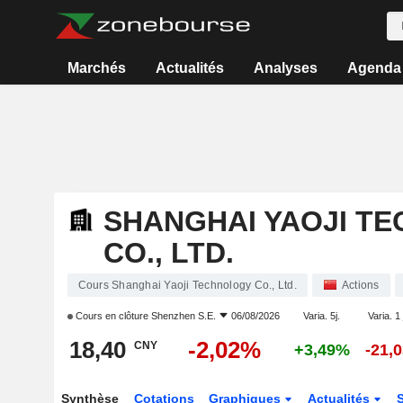
Marchés
Actualités
Analyses
Agenda
SHANGHAI YAOJI T
CO., LTD.
Cours Shanghai Yaoji Technology Co., Ltd.
Actions
Cours en clôture
Shenzhen S.E.
06/08/2026
Varia. 5j.
Varia. 1
18,40
-2,02%
CNY
+3,49%
-21,
Synthèse
Cotations
Graphiques
Actualités