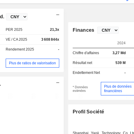
d.
PER 2025
21,3x
Finances
VE / CA 2025
3 608 844x
2024
Rendement 2025
-
Chiffre d'affaires
3,27 Md
Résultat net
539 M
Plus de ratios de valorisation
Endettement Net
-
.
Plus de données
* Données
estimées
financières
Profil Société
Shanghai Yaoji Technology Co Lt