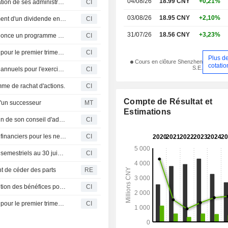
04/08/26
18.99 CNY
+0,21%
Shanghai Yaoji Technology Co., Ltd. approuve la nomination de ses administrateurs
CI
03/08/26
18.95 CNY
+2,10%
Shanghai Yaoji Technology Co., Ltd. approuve le versement d'un dividende en numéraire pour l'exercice 2025
CI
31/07/26
18.56 CNY
+3,23%
Shanghai Yaoji Technology Co., Ltd. (SZSE:002605) annonce un programme de rachat d'actions.
CI
Shanghai Yaoji Technology Co., Ltd. publie ses résultats pour le premier trimestre clos le 31 mars 2026
CI
Plus d
Cours en clôture Shenzhen
cotatio
S.E.
Shanghai Yaoji Technology Co., Ltd. publie ses résultats annuels pour l'exercice clos le 31 décembre 2025
CI
me de rachat d'actions.
CI
Compte de Résultat et
d'un successeur
MT
Estimations
SEM Holdings Limited annonce des changements au sein de son conseil d'administration, à compter du 1er février 2026
CI
Shanghai Yaoji Technology Co., Ltd. publie ses résultats financiers pour les neuf premiers mois de 2025
CI
Shanghai Yaoji Technology Co., Ltd. publie ses résultats semestriels au 30 juin 2025
CI
t de céder des parts
RE
Shanghai Yaoji Technology Co., Ltd. approuve la distribution des bénéfices pour 2024
CI
Shanghai Yaoji Technology Co., Ltd. publie ses résultats pour le premier trimestre clos le 31 mars 2025
CI