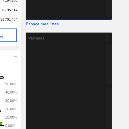
7 164 200
8 795 514
11 701 464
Espace mes listes
e
ns
Palmarès