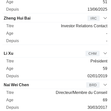
51
13/06/2025
Zheng Hui Bai
IRC
Investor Relations Contact
-
-
Administrateur
Titre
Age
Depuis
Li Xu
CHM
Président
59
02/01/2019
Nai Wei Chen
BRD
Directeur/Membre du Conseil
69
30/03/2017