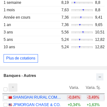
1 semaine
8,19
8,8
1 mois
7,63
8,8
Année en cours
7,36
9,41
1 an
7,36
9,65
3 ans
5,56
10,51
5 ans
5,24
12,82
10 ans
5,24
12,82
Plus de cotations
Banques - Autres
Varia.
Varia. 5j.
SHANGHAI RURAL COMMERCIAL BANK CO., LTD.
-0,84%
-3,49%
JPMORGAN CHASE & CO.
+0,34%
+1,63%
+