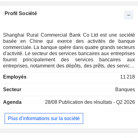
Profil Société
Shanghai Rural Commercial Bank Co Ltd est une société
basée en Chine qui exerce des activités de banque
commerciale. La banque opère dans quatre grands secteurs
d'activité. Le secteur des services bancaires aux entreprises
fournit principalement des services bancaires aux
entreprises, notamment des dépôts, des prêts, des services
de banque d'investissement, des services de règlement et
Employés
11 218
de gestion de trésorerie, des effets de commerce et des
services de financement du commerce international. Le
Secteur
Banques
secteur des services bancaires aux particuliers fournit
principalement des services bancaires aux particuliers,
Agenda
28/08
Publication des résultats - Q2 2026
notamment des dépôts, des prêts, des services liés aux
cartes bancaires, des services de règlement, des services
d'agence et d'autres services. Le segment des activités sur
Plus d'informations sur la société
les marchés financiers comprend les opérations sur le
marché monétaire, les opérations de mise en pension, les
investissements obligataires, les opérations sur dérivés de