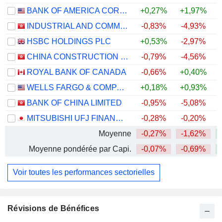
BANK OF AMERICA CORPORATION
+0,27%
+1,97%
+
INDUSTRIAL AND COMMERCIAL BANK OF CHINA LIMITED
-0,83%
-4,93%
+
HSBC HOLDINGS PLC
+0,53%
-2,97%
+
CHINA CONSTRUCTION BANK CORPORATION
-0,79%
-4,56%
ROYAL BANK OF CANADA
-0,66%
+0,40%
+
WELLS FARGO & COMPANY
+0,18%
+0,93%
+
BANK OF CHINA LIMITED
-0,95%
-5,08%
+
MITSUBISHI UFJ FINANCIAL GROUP, INC.
-0,28%
-0,20%
+
Moyenne
-0,27%
-1,62%
+
Moyenne pondérée par Capi.
-0,07%
-0,69%
+
Voir toutes les performances sectorielles
Révisions de Bénéfices