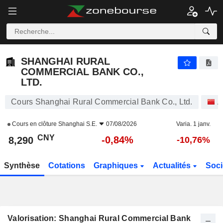
SHANGHAI RURAL COMMERCIAL BANK CO., LTD.
8,290
¥
-0,84%
SHANGHAI RURAL
COMMERCIAL BANK CO.,
LTD.
Cours Shanghai Rural Commercial Bank Co., Ltd.
A
Cours en clôture
Shanghai S.E.
07/08/2026
Varia. 1 janv.
CNY
-0,84%
8,290
-10,76%
Synthèse
Cotations
Graphiques
Actualités
Soci
Valorisation: Shanghai Rural Commercial Bank