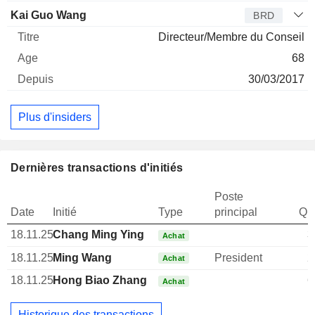
Kai Guo Wang
BRD
Directeur/Membre du Conseil
68
30/03/2017
Plus d'insiders
Dernières transactions d'initiés
Poste
Date
Initié
Type
principal
Qua
18.11.25
Chang Ming Ying
3
Achat
18.11.25
Ming Wang
President
2
Achat
18.11.25
Hong Biao Zhang
6
Achat
Historique des transactions