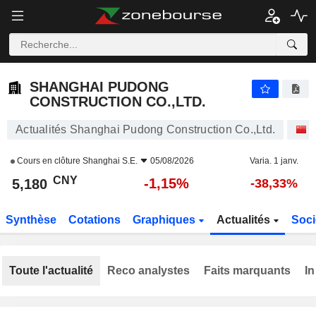
SHANGHAI PUDONG CONSTRUCTION CO.,LTD.
5,180
¥
-1,15%
SHANGHAI PUDONG
CONSTRUCTION CO.,LTD.
Actualités Shanghai Pudong Construction Co.,Ltd.
A
Cours en clôture
Shanghai S.E.
05/08/2026
Varia. 1 janv.
CNY
-1,15%
5,180
-38,33%
Synthèse
Cotations
Graphiques
Actualités
Soci
Toute l'actualité
Reco analystes
Faits marquants
In