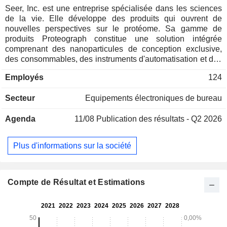
Seer, Inc. est une entreprise spécialisée dans les sciences
de la vie. Elle développe des produits qui ouvrent de
nouvelles perspectives sur le protéome. Sa gamme de
produits Proteograph constitue une solution intégrée
comprenant des nanoparticules de conception exclusive,
des consommables, des instruments d'automatisation et des
logiciels permettant de réaliser des analyses protéomiques
Employés
124
à grande échelle en quelques heures seulement. Le
Proteograph a détecté plus de 36 000 protéines chez de
Secteur
Equipements électroniques de bureau
multiples espèces, et ses performances et capacités ont été
démontrées dans plus de 33 publications évaluées par des
Agenda
11/08
Publication des résultats - Q2 2026
pairs, prépublications et revues. La gamme de produits
Proteograph est indépendante du détecteur et s'adapte à
d'autres instruments de détection des protéines. La
Plus d'informations sur la société
composante MS du flux de travail Proteograph est soit
fournie par le laboratoire du chercheur, soit externalisée à un
prestataire tiers, soit exécutée via le Seer Technology
Access Center (STAC), qui est son programme de services
Compte de Résultat et Estimations
interne. L'entreprise a lancé Proteograph XT, qui améliore le
débit d'échantillons de la gamme de produits Proteograph et
de l'instrument MS.