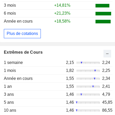
3 mois
+14,81%
6 mois
+21,23%
Année en cours
+18,58%
Plus de cotations
Extrêmes de Cours
1 semaine
2,15
2,24
1 mois
1,82
2,25
Année en cours
1,55
2,34
1 an
1,55
2,41
3 ans
1,46
4,79
5 ans
1,46
45,85
10 ans
1,46
86,55