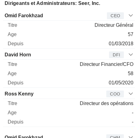
Dirigeants et Administrateurs: Seer, Inc.
Dirigeant
Titre
Age
Depuis
Omid Farokhzad
CEO
Directeur Général
57
01/03/2018
David Horn
DFI
Directeur Financier/CFO
58
01/05/2020
Ross Kenny
COO
Directeur des opérations
-
-
Administrateur
Titre
Age
Depuis
Omid Farokhzad
CHM