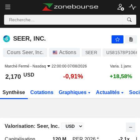
SEER, INC.
2,170
$
-0,91%
SEER, INC.
Cours Seer, Inc.
Actions
SEER
US81578P1066
Marché Fermé -
Nasdaq
22:00:00 07/08/2026
Varia. 1 janv.
USD
-0,91%
2,170
+18,58%
Synthèse
Cotations
Graphiques
Actualités
Soci
Valorisation: Seer, Inc.
Capitalisation
120 M
PER 2026 *
-2,1x
P