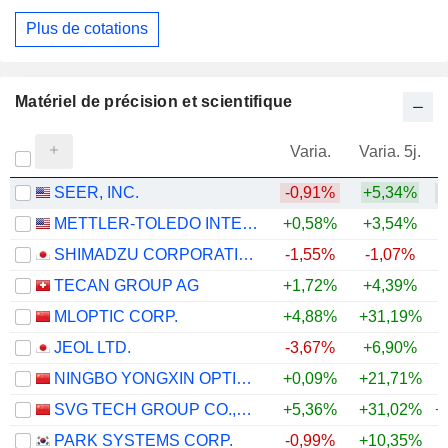
Plus de cotations
Matériel de précision et scientifique
Varia.
Varia. 5j.
SEER, INC.
-0,91%
+5,34%
METTLER-TOLEDO INTERNATIONAL, INC.
+0,58%
+3,54%
+
SHIMADZU CORPORATION
-1,55%
-1,07%
+
TECAN GROUP AG
+1,72%
+4,39%
+
MLOPTIC CORP.
+4,88%
+31,19%
+
JEOL LTD.
-3,67%
+6,90%
+
NINGBO YONGXIN OPTICS CO.,LTD
+0,09%
+21,71%
+
SVG TECH GROUP CO.,LTD.
+5,36%
+31,02%
+
PARK SYSTEMS CORP.
-0,99%
+10,35%