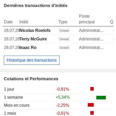
Dernières transactions d'initiés
Poste
Date
Initié
Type
principal
Qua
28.07.26
Nicolas Roelofs
Administrateur
4
Gratuit
28.07.26
Terry McGuire
Administrateur
4
Gratuit
28.07.26
Isaac Ro
Administrateur
3
Gratuit
Historique des transactions
Cotations et Performances
1 jour
-0,91%
1 semaine
+5,34%
Mois en cours
-2,25%
1 mois
-0,91%