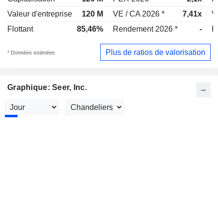
Valeur d'entreprise
120 M
VE / CA 2026 *
7,41x
V
Flottant
85,46%
Rendement 2026 *
-
R
Plus de ratios de valorisation
* Données estimées
Graphique: Seer, Inc.