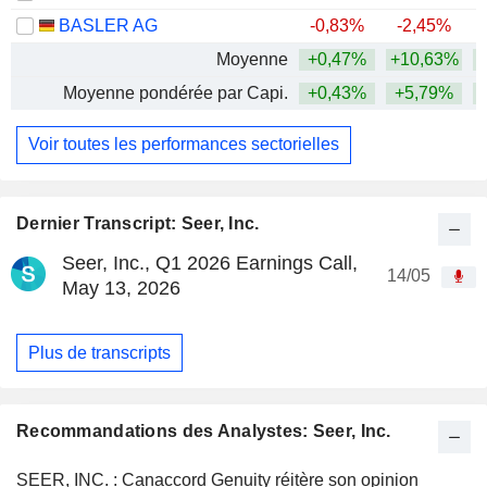
BASLER AG
-0,83%
-2,45%
+
Moyenne
+0,47%
+10,63%
+
Moyenne pondérée par Capi.
+0,43%
+5,79%
+
Voir toutes les performances sectorielles
Dernier Transcript: Seer, Inc.
Seer, Inc., Q1 2026 Earnings Call,
14/05
May 13, 2026
Plus de transcripts
Recommandations des Analystes: Seer, Inc.
SEER, INC. : Canaccord Genuity réitère son opinion