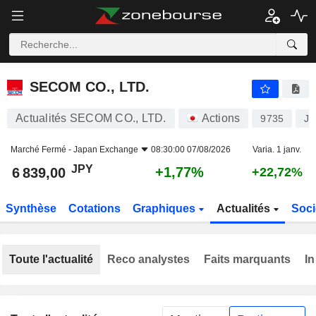
SECOM CO., LTD.
6 839,00
¥
+1,77%
SECOM CO., LTD.
Actualités SECOM CO., LTD.
Actions
9735
JP
Marché Fermé -
Japan Exchange
08:30:00 07/08/2026
Varia. 1 janv.
JPY
+1,77%
6 839,00
+22,72%
Synthèse
Cotations
Graphiques
Actualités
Soci
Toute l'actualité
Reco analystes
Faits marquants
In