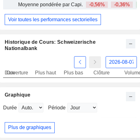
Moyenne pondérée par Capi.
-0,56%
-0,36%
+
Voir toutes les performances sectorielles
Historique de Cours: Schweizerische
Nationalbank
Date
Ouverture
Plus haut
Plus bas
Clôture
Volum
Graphique
Durée
Période
Plus de graphiques