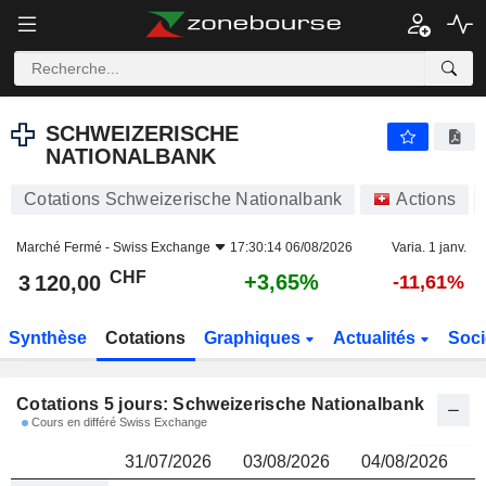
SCHWEIZERISCHE NATIONALBANK
3 120,00
CHF
SCHWEIZERISCHE
NATIONALBANK
Cotations Schweizerische Nationalbank
Actions
Marché Fermé -
Swiss Exchange
17:30:14 06/08/2026
Varia. 1 janv.
CHF
+3,65%
3 120,00
-11,61%
Synthèse
Cotations
Graphiques
Actualités
Soci
Cotations 5 jours: Schweizerische Nationalbank
Cours en différé Swiss Exchange
31/07/2026
03/08/2026
04/08/2026