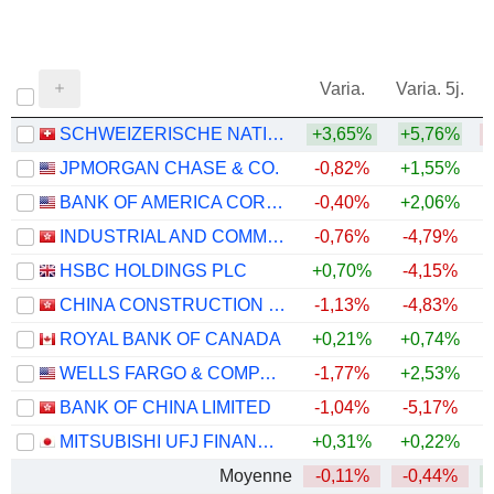
Varia.
Varia. 5j.
SCHWEIZERISCHE NATIONALBANK
+3,65%
+5,76%
JPMORGAN CHASE & CO.
-0,82%
+1,55%
+
BANK OF AMERICA CORPORATION
-0,40%
+2,06%
+
INDUSTRIAL AND COMMERCIAL BANK OF CHINA LIMITED
-0,76%
-4,79%
+
HSBC HOLDINGS PLC
+0,70%
-4,15%
+
CHINA CONSTRUCTION BANK CORPORATION
-1,13%
-4,83%
ROYAL BANK OF CANADA
+0,21%
+0,74%
+
WELLS FARGO & COMPANY
-1,77%
+2,53%
+
BANK OF CHINA LIMITED
-1,04%
-5,17%
+
MITSUBISHI UFJ FINANCIAL GROUP, INC.
+0,31%
+0,22%
+
Moyenne
-0,11%
-0,44%
+