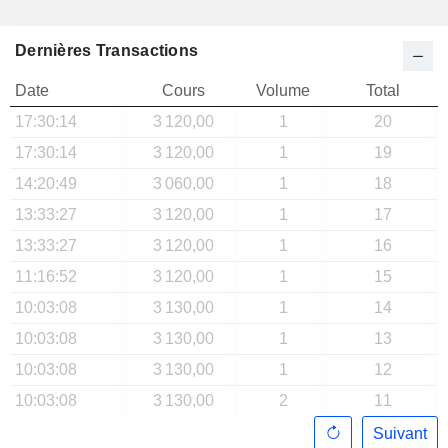
Dernières Transactions
Date
Cours
Volume
Total
17:30:14
3 120,00
1
20
17:30:14
3 120,00
1
19
14:20:49
3 060,00
1
18
13:33:27
3 120,00
1
17
13:33:27
3 120,00
1
16
11:16:52
3 120,00
1
15
10:03:08
3 130,00
1
14
10:03:08
3 130,00
1
13
10:03:08
3 130,00
1
12
10:03:08
3 130,00
2
11
Suivant