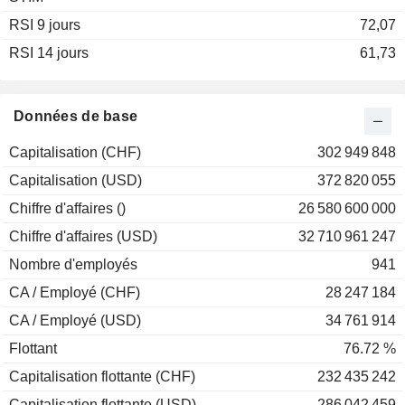
RSI 9 jours
2002
-12,05%
72,07
RSI 14 jours
2001
+54,14%
61,73
2000
-11,39%
1999
-13,19%
Données de base
1998
0,00%
Capitalisation (CHF)
302 949 848
1997
+58,26%
Capitalisation (USD)
372 820 055
1996
-4,17%
Chiffre d'affaires ()
26 580 600 000
1995
+11,11%
Chiffre d'affaires (USD)
32 710 961 247
1994
-10,00%
Nombre d'employés
941
1993
+23,08%
CA / Employé (CHF)
28 247 184
1992
-2,50%
CA / Employé (USD)
34 761 914
Flottant
76.72 %
Capitalisation flottante (CHF)
232 435 242
Capitalisation flottante (USD)
286 042 459