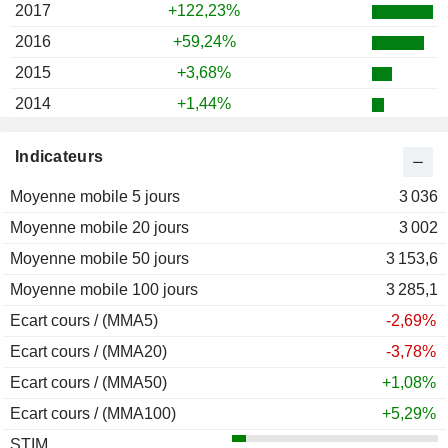
2017
+122,23%
2016
+59,24%
2015
+3,68%
2014
+1,44%
2013
+1,65%
Indicateurs
2012
+8,55%
Moyenne mobile 5 jours
2011
-4,34%
3 036
Moyenne mobile 20 jours
2010
-0,40%
3 002
Moyenne mobile 50 jours
2009
-3,02%
3 153,6
Moyenne mobile 100 jours
2008
-26,79%
3 285,1
Ecart cours / (MMA5)
2007
+9,38%
-2,69%
Ecart cours / (MMA20)
2006
+13,27%
-3,78%
Ecart cours / (MMA50)
2005
+13,00%
+1,08%
Ecart cours / (MMA100)
2004
+1,83%
+5,29%
STIM
2003
+3,48%