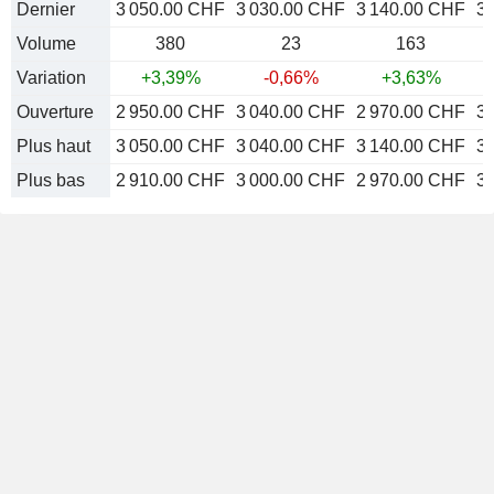
Dernier
3 050.00 CHF
3 030.00 CHF
3 140.00 CHF
3
Volume
380
23
163
Variation
+3,39%
-0,66%
+3,63%
Ouverture
2 950.00 CHF
3 040.00 CHF
2 970.00 CHF
3
Plus haut
3 050.00 CHF
3 040.00 CHF
3 140.00 CHF
3
Plus bas
2 910.00 CHF
3 000.00 CHF
2 970.00 CHF
3