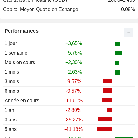
Capital Moyen Quotidien Echangé
0.08%
Performances
1 jour
+3,65%
1 semaine
+5,76%
Mois en cours
+2,30%
1 mois
+2,63%
3 mois
-9,57%
6 mois
-9,57%
Année en cours
-11,61%
1 an
-2,80%
3 ans
-35,27%
5 ans
-41,13%