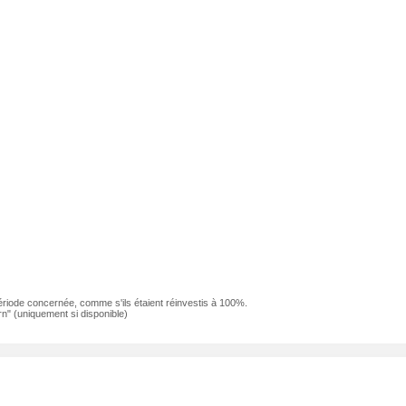
ériode concernée, comme s'ils étaient réinvestis à 100%.
n" (uniquement si disponible)