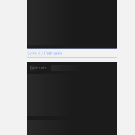
Suite du Palmarès
Palmarès