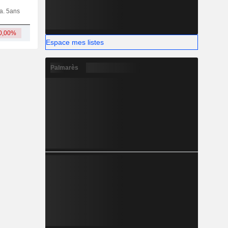
ia. 5ans
Capi.
CT
MT
LT
0,00%
384 M
Espace mes listes
Palmarès