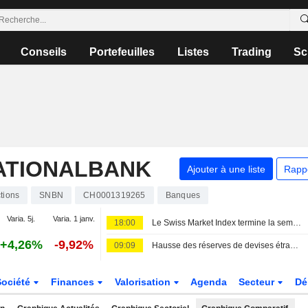
Conseils
Portefeuilles
Listes
Trading
Sc
ATIONALBANK
Ajouter à une liste
Rapp
tions
SNBN
CH0001319265
Banques
Varia. 5j.
Varia. 1 janv.
18:00
Le Swiss Market Index termine la semaine sur une note positive ; Amrize chute
+4,26%
-9,92%
09:09
Hausse des réserves de devises étrangères de la Suisse en juillet
Société
Finances
Valorisation
Agenda
Secteur
Dé