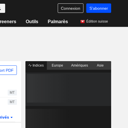
Connexion
S'abonner
reeners
Outils
Palmarès
Édition suisse
Indices
Europe
Amériques
Asie
ort PDF
MT
MT
rivés