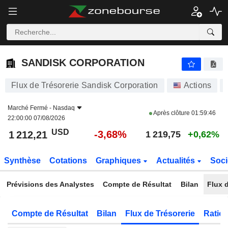
SANDISK CORPORATION
1 212,21
$
-3,68%
SANDISK CORPORATION
Flux de Trésorerie Sandisk Corporation
Actions
Marché Fermé -
Nasdaq
Après clôture
01:59:46
22:00:00 07/08/2026
USD
-3,68%
1 212,21
1 219,75
+0,62%
Synthèse
Cotations
Graphiques
Actualités
Soci
Prévisions des Analystes
Compte de Résultat
Bilan
Flux d
Compte de Résultat
Bilan
Flux de Trésorerie
Ratios