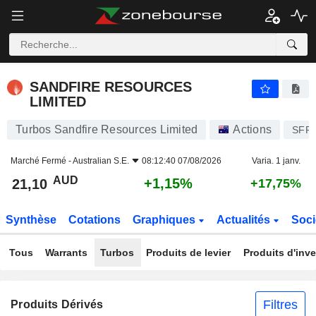
SANDFIRE RESOURCES LIMITED
21,10
$
+1,15%
SANDFIRE RESOURCES
LIMITED
Turbos Sandfire Resources Limited
Actions
SFR
Marché Fermé -
Australian S.E.
08:12:40 07/08/2026
Varia. 1 janv.
AUD
+1,15%
21,10
+17,75%
Synthèse
Cotations
Graphiques
Actualités
Soci
Tous
Warrants
Turbos
Produits de levier
Produits d'inv
Filtres
Produits Dérivés