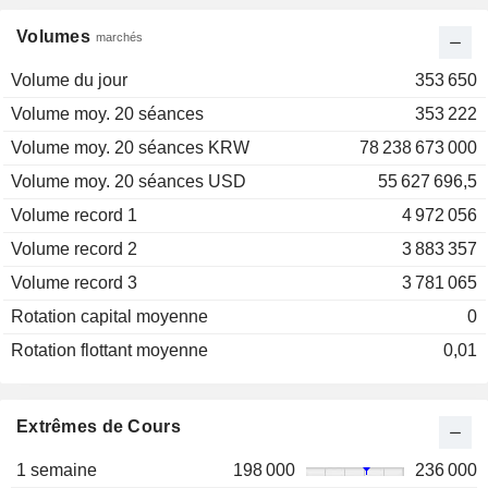
Volumes
marchés
Volume du jour
353 650
Volume moy. 20 séances
353 222
Volume moy. 20 séances KRW
78 238 673 000
Volume moy. 20 séances USD
55 627 696,5
Volume record 1
4 972 056
Volume record 2
3 883 357
Volume record 3
3 781 065
Rotation capital moyenne
0
Rotation flottant moyenne
0,01
Extrêmes de Cours
1 semaine
198 000
236 000