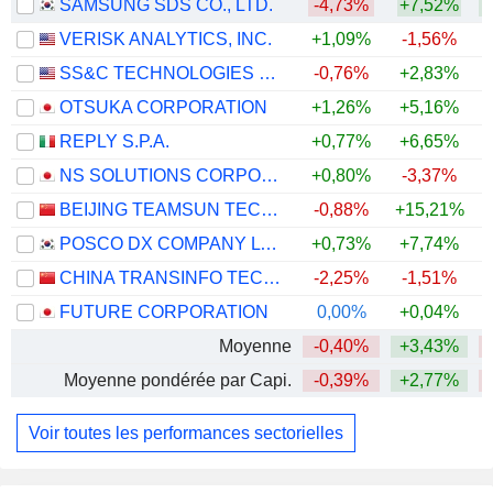
SAMSUNG SDS CO., LTD.
-4,73%
+7,52%
+
VERISK ANALYTICS, INC.
+1,09%
-1,56%
SS&C TECHNOLOGIES HOLDINGS, INC.
-0,76%
+2,83%
OTSUKA CORPORATION
+1,26%
+5,16%
REPLY S.P.A.
+0,77%
+6,65%
NS SOLUTIONS CORPORATION
+0,80%
-3,37%
BEIJING TEAMSUN TECHNOLOGY CO.,LTD.
-0,88%
+15,21%
+
POSCO DX COMPANY LTD.
+0,73%
+7,74%
CHINA TRANSINFO TECHNOLOGY CO., LTD
-2,25%
-1,51%
FUTURE CORPORATION
0,00%
+0,04%
Moyenne
-0,40%
+3,43%
Moyenne pondérée par Capi.
-0,39%
+2,77%
Voir toutes les performances sectorielles