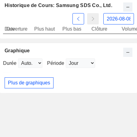
Historique de Cours: Samsung SDS Co., Ltd.
Date
Ouverture
Plus haut
Plus bas
Clôture
Volum
Graphique
Durée
Période
Plus de graphiques