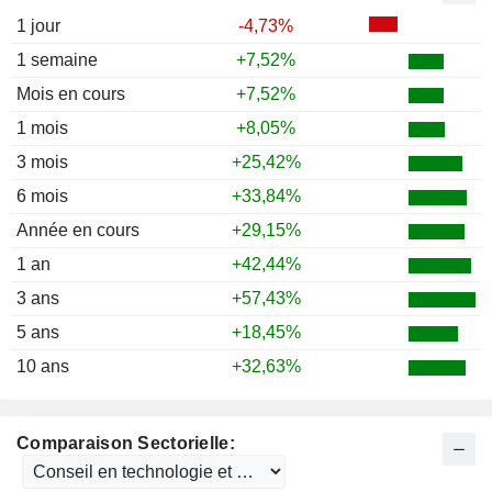
1 jour
-4,73%
1 semaine
+7,52%
Mois en cours
+7,52%
1 mois
+8,05%
3 mois
+25,42%
6 mois
+33,84%
Année en cours
+29,15%
1 an
+42,44%
3 ans
+57,43%
5 ans
+18,45%
10 ans
+32,63%
Comparaison Sectorielle: