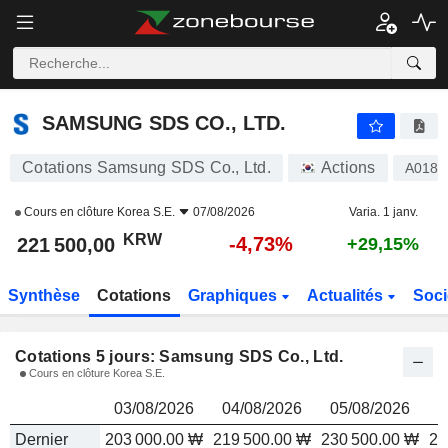
SAMSUNG SDS CO., LTD.
221 500,00
₩
SAMSUNG SDS CO., LTD.
Cotations Samsung SDS Co., Ltd.
Actions
A0182
Cours en clôture
Korea S.E.
07/08/2026
Varia. 1 janv.
KRW
-4,73%
221 500,00
+29,15%
Synthèse
Cotations
Graphiques
Actualités
Soci
Cotations 5 jours: Samsung SDS Co., Ltd.
Cours en clôture Korea S.E.
03/08/2026
04/08/2026
05/08/2026
0
Dernier
203 000.00 ₩
219 500.00 ₩
230 500.00 ₩
23