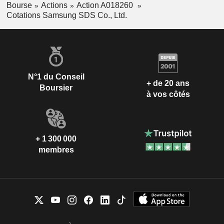
Bourse
Actions
Action A018260
Cotations Samsung SDS Co., Ltd.
N°1 du Conseil
+ de 20 ans
Boursier
à vos côtés
+ 1 300 000
membres