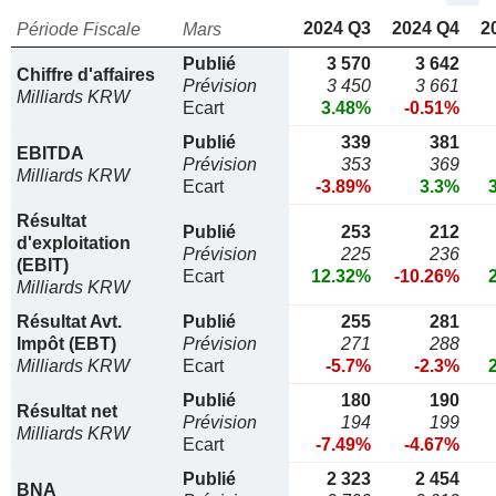
2024 Q3
2024 Q4
2
Période Fiscale
Mars
Publié
3 570
3 642
Chiffre d'affaires
Prévision
3 450
3 661
Milliards KRW
Ecart
3.48%
-0.51%
Publié
339
381
EBITDA
Prévision
353
369
Milliards KRW
Ecart
-3.89%
3.3%
Résultat
Publié
253
212
d'exploitation
Prévision
225
236
(EBIT)
Ecart
12.32%
-10.26%
Milliards KRW
Résultat Avt.
Publié
255
281
Impôt (EBT)
Prévision
271
288
Milliards KRW
Ecart
-5.7%
-2.3%
Publié
180
190
Résultat net
Prévision
194
199
Milliards KRW
Ecart
-7.49%
-4.67%
Publié
2 323
2 454
BNA