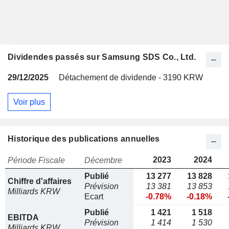
Dividendes passés sur Samsung SDS Co., Ltd.
29/12/2025
Détachement de dividende - 3190 KRW
Voir plus
Historique des publications annuelles
2023
2024
Période Fiscale
Décembre
Publié
13 277
13 828
Chiffre d'affaires
Prévision
13 381
13 853
Milliards KRW
Ecart
-0.78%
-0.18%
Publié
1 421
1 518
EBITDA
Prévision
1 414
1 530
Milliards KRW