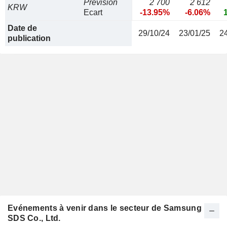
Prévision
2 700
2 612
KRW
Ecart
-13.95%
-6.06%
Date de
29/10/24
23/01/25
2
publication
Evénements à venir dans le secteur de Samsung
SDS Co., Ltd.