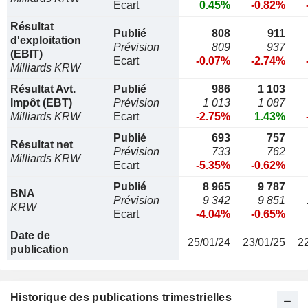
Ecart
0.45%
-0.82%
Résultat
Publié
808
911
d'exploitation
Prévision
809
937
(EBIT)
Ecart
-0.07%
-2.74%
Milliards KRW
Résultat Avt.
Publié
986
1 103
Impôt (EBT)
Prévision
1 013
1 087
Milliards KRW
Ecart
-2.75%
1.43%
Publié
693
757
Résultat net
Prévision
733
762
Milliards KRW
Ecart
-5.35%
-0.62%
Publié
8 965
9 787
BNA
Prévision
9 342
9 851
KRW
Ecart
-4.04%
-0.65%
Date de
25/01/24
23/01/25
2
publication
Historique des publications trimestrielles