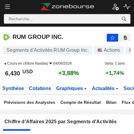
RUM GROUP INC.
6,430
$
+3,88%
RUM GROUP INC.
Segments d'Activités RUM Group Inc.
Actions
R
Cours en clôture
Nasdaq
04/08/2026
Varia. 1 janv.
USD
+3,88%
6,430
+1,74%
Synthèse
Cotations
Graphiques
Actualités
Soci
Prévisions des Analystes
Compte de Résultat
Bilan
Flux d
Chiffre d'Affaires 2025 par Segments d'Activités