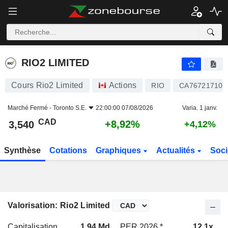
RIO2 LIMITED
3,540
$
+8,92%
RIO2 LIMITED
Cours Rio2 Limited
Actions
RIO
CA767217102
Marché Fermé -
Toronto S.E.
22:00:00 07/08/2026
Varia. 1 janv.
CAD
+8,92%
3,540
+4,12%
Synthèse
Cotations
Graphiques
Actualités
Soci
Valorisation: Rio2 Limited
Capitalisation
1,94 Md
PER 2026 *
12,1x
P