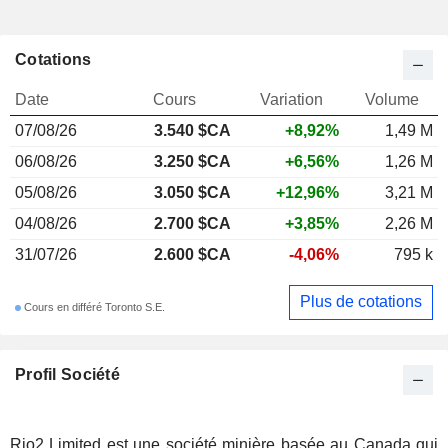
Cotations
Date
Cours
Variation
Volume
07/08/26
3.540 $CA
+8,92%
1,49 M
06/08/26
3.250 $CA
+6,56%
1,26 M
05/08/26
3.050 $CA
+12,96%
3,21 M
04/08/26
2.700 $CA
+3,85%
2,26 M
31/07/26
2.600 $CA
-4,06%
795 k
Plus de cotations
Cours en différé Toronto S.E.
Profil Société
Rio2 Limited est une société minière basée au Canada qui