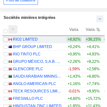
Plus de cotations
Sociétés minières intégrées
Varia.
Varia. 5j.
RIO2 LIMITED
+8,92%
+36,15%
+
BHP GROUP LIMITED
+0,24%
+4,41%
+
RIO TINTO PLC
+0,95%
+4,93%
+
GRUPO MÉXICO, S.A.B. DE C.V.
+2,26%
+8,22%
+
GLENCORE PLC
-1,59%
+2,58%
+
SAUDI ARABIAN MINING COMPANY (MAADEN)
+1,43%
+6,80%
+
ANGLO AMERICAN PLC
+1,16%
+7,74%
+
TECK RESOURCES LIMITED
-0,01%
+9,95%
+
FRESNILLO PLC
+4,60%
+15,72%
+
HINDUSTAN ZINC LIMITED
+1,85%
+11,43%
+