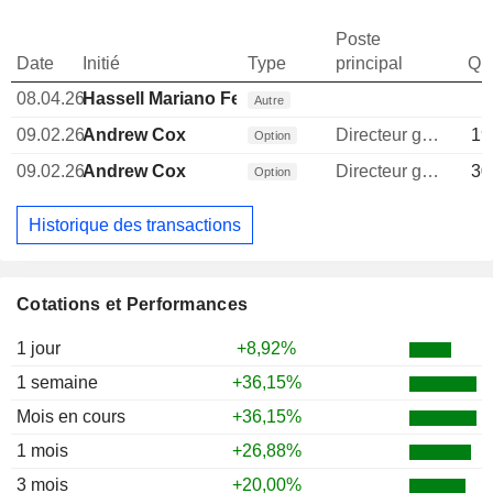
Poste
Date
Initié
Type
principal
Qua
08.04.26
Hassell Mariano Felipe Alarco
Autre
09.02.26
Andrew Cox
Directeur general
19
Option
09.02.26
Andrew Cox
Directeur general
30
Option
Historique des transactions
Cotations et Performances
1 jour
+8,92%
1 semaine
+36,15%
Mois en cours
+36,15%
1 mois
+26,88%
3 mois
+20,00%