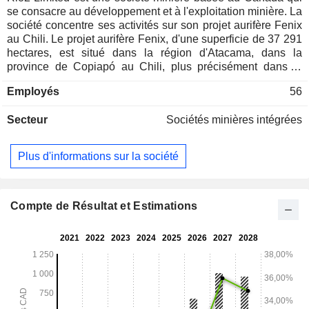
se consacre au développement et à l'exploitation minière. La
société concentre ses activités sur son projet aurifère Fenix
au Chili. Le projet aurifère Fenix, d'une superficie de 37 291
hectares, est situé dans la région d'Atacama, dans la
province de Copiapó au Chili, plus précisément dans la
ceinture minérale de Maricunga, à environ 160 kilomètres
Employés
56
(km) au nord-est de Copiapó, le long de la route
internationale CH-31. Le projet aurifère Fenix est situé à
Secteur
Sociétés minières intégrées
environ 20 km au sud de la mine d’or et d’argent La Coipa
de Kinross Gold, à 60 km au nord de la mine d’or Maricunga
de Kinross et à 40 km au nord du projet aurifère Volcan de
Plus d'informations sur la société
Hochschild. Il s’agit d’un projet de lixiviation en tas d’oxydes
d’or non développé sur le continent américain. La ceinture
minérale de Maricunga est un district minier bien connu qui
contient plus de 70 millions d’onces d’or et abrite les mines
Compte de Résultat et Estimations
La Coipa et Refugio, ainsi que les gisements Volcan,
Caspiche, Lobo Marte et Cerro Casale.