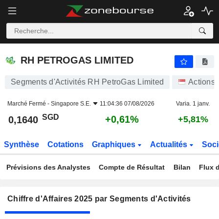
RH PETROGAS LIMITED
0,1640
$
+0,61%
RH PETROGAS LIMITED
Segments d'Activités RH PetroGas Limited
Actions
Marché Fermé -
Singapore S.E.
11:04:36 07/08/2026
Varia. 1 janv.
SGD
+0,61%
0,1640
+5,81%
Synthèse
Cotations
Graphiques
Actualités
Soci
Prévisions des Analystes
Compte de Résultat
Bilan
Flux d
Chiffre d'Affaires 2025 par Segments d'Activités