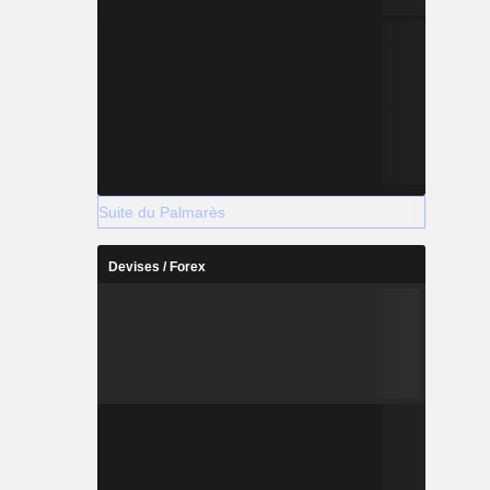
Suite du Palmarès
Devises / Forex