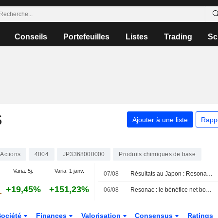
Conseils
Portefeuilles
Listes
Trading
Sc
S
Ajouter à une liste
Rapp
Actions
4004
JP3368000000
Produits chimiques de base
Varia. 5j.
Varia. 1 janv.
07/08
Résultats au Japon : Resonac et Nintendo progressent, Softbank Group recule
+19,45%
+151,23%
06/08
Resonac : le bénéfice net bondit de 147 % au premier semestre
Société
Finances
Valorisation
Consensus
Ratings