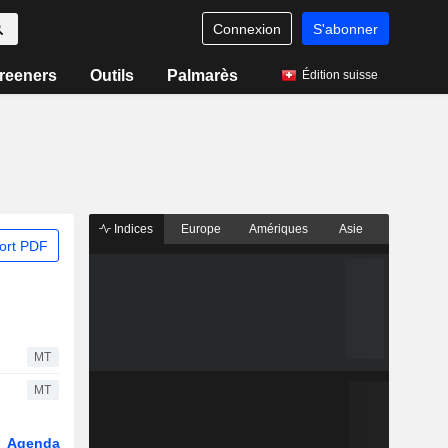
Connexion
S'abonner
reeners
Outils
Palmarès
Édition suisse
Indices
Europe
Amériques
Asie
ort PDF
MT
MT
Agenda
Secteur
Dérivés
Fonds et ETFs