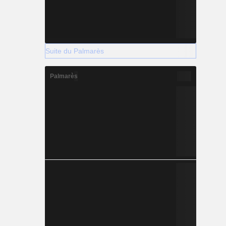
Suite du Palmarès
Palmarès