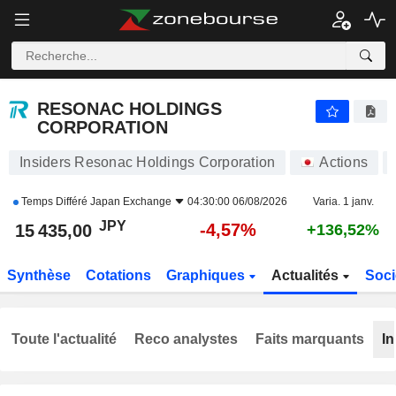
RESONAC HOLDINGS CORPORATION
15 435,00
¥
-4,57%
RESONAC HOLDINGS
CORPORATION
Insiders Resonac Holdings Corporation
Actions
Temps Différé
Japan Exchange
04:30:00 06/08/2026
Varia. 1 janv.
JPY
-4,57%
15 435,00
+136,52%
Synthèse
Cotations
Graphiques
Actualités
Soci
Toute l'actualité
Reco analystes
Faits marquants
In