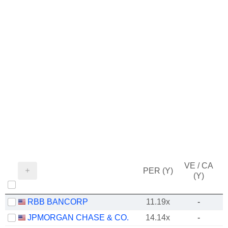
VE / CA
PER (Y)
(Y)
RBB BANCORP
11.19x
-
JPMORGAN CHASE & CO.
14.14x
-