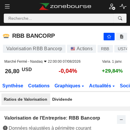
RBB BANCORP
26,80
$
-0,04%
RBB BANCORP
Valorisation RBB Bancorp
Actions
RBB
US74
Marché Fermé -
Nasdaq
22:00:00 07/08/2026
Varia. 1 janv.
USD
-0,04%
26,80
+29,84%
Synthèse
Cotations
Graphiques
Actualités
Soci
Ratios de Valorisation
Dividende
Valorisation de l'Entreprise: RBB Bancorp
Données réajustées à périmètre courant