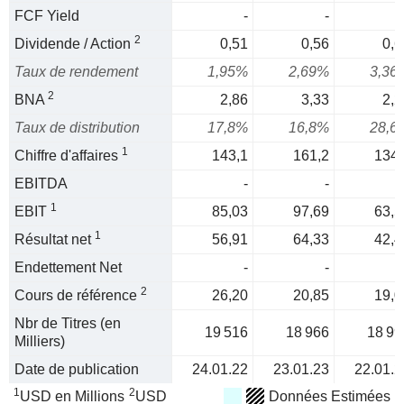
FCF Yield
-
-
2
Dividende / Action
0,51
0,56
0,6
Taux de rendement
1,95%
2,69%
3,36
2
BNA
2,86
3,33
2,2
Taux de distribution
17,8%
16,8%
28,6
1
Chiffre d'affaires
143,1
161,2
134,
EBITDA
-
-
1
EBIT
85,03
97,69
63,5
1
Résultat net
56,91
64,33
42,4
Endettement Net
-
-
2
Cours de référence
26,20
20,85
19,0
Nbr de Titres (en
19 516
18 966
18 99
Milliers)
Date de publication
24.01.22
23.01.23
22.01.2
1
2
USD en Millions
USD
Données Estimées