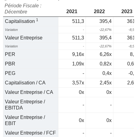
Période Fiscale :
2021
2022
2023
Décembre
1
Capitalisation
511,3
395,4
361,
Variation
-
-22,67%
-8,5
Valeur Entreprise
511,3
395,4
361,
Variation
-
-22,67%
-8,5
PER
9,16x
6,26x
8,5
PBR
1,09x
0,82x
0,69
PEG
-
0,4x
-0,3
Capitalisation / CA
3,57x
2,45x
2,69
Valeur Entreprise / CA
0x
0x
0
Valeur Entreprise /
-
-
EBITDA
Valeur Entreprise /
0x
0x
0
EBIT
Valeur Entreprise / FCF
-
-