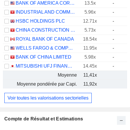
BANK OF AMERICA CORPORATION
13.5x
-
INDUSTRIAL AND COMMERCIAL BANK OF CHINA LIMITED
5.96x
-
HSBC HOLDINGS PLC
12.71x
-
CHINA CONSTRUCTION BANK CORPORATION
5.73x
-
ROYAL BANK OF CANADA
18.54x
-
WELLS FARGO & COMPANY
11.95x
-
BANK OF CHINA LIMITED
5.98x
-
MITSUBISHI UFJ FINANCIAL GROUP, INC.
14.45x
-
Moyenne
11,41x
Moyenne pondérée par Capi.
11,92x
Voir toutes les valorisations sectorielles
Compte de Résultat et Estimations