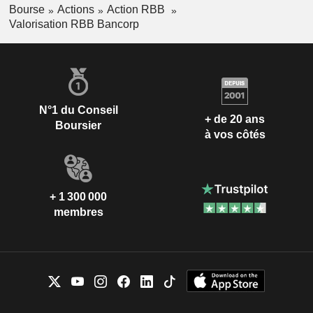
Bourse
Actions
Action RBB
Valorisation RBB Bancorp
N°1 du Conseil
+ de 20 ans
Boursier
à vos côtés
+ 1 300 000
membres