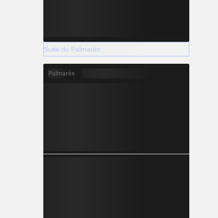
Suite du Palmarès
Palmarès