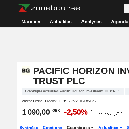
Marchés
Actualités
Analyses
Agenda
PACIFIC HORIZON I
TRUST PLC
Graphique Actualités Pacific Horizon Investment Trust PLC
Marché Fermé -
London S.E.
17:35:25 06/08/2026
1 090,00
-2,50%
GBX
Synthèse
Cotations
Graphiques
Actualités