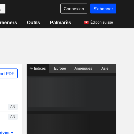
Connexion
S'abonner
reeners
Outils
Palmarès
Édition suisse
Indices
Europe
Amériques
Asie
ort PDF
AN
AN
rivés