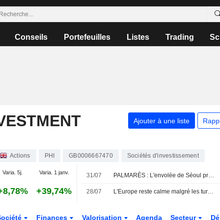
Conseils
Portefeuilles
Listes
Trading
Sc
NVESTMENT
Ajouter à une liste
Rapp
Actions
PHI
GB0006667470
Sociétés d'investissement
Varia. 5j.
Varia. 1 janv.
31/07
PALMARÈS : L'envolée de Séoul profite aux fonds ; NatWest séduit par ses résultats
+8,78%
+39,74%
28/07
L'Europe reste calme malgré les turbulences des semi-conducteurs, les banques britanniques en repli
Société
Finances
Valorisation
Agenda
Secteur
Dé