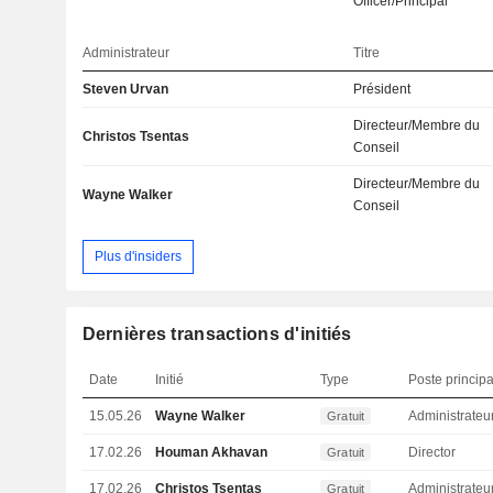
Officer/Principal
Administrateur
Titre
Steven Urvan
Président
Directeur/Membre du
Christos Tsentas
Conseil
Directeur/Membre du
Wayne Walker
Conseil
Plus d'insiders
Dernières transactions d'initiés
Date
Initié
Type
Poste principa
15.05.26
Wayne Walker
Administrateu
Gratuit
17.02.26
Houman Akhavan
Director
Gratuit
17.02.26
Christos Tsentas
Administrateu
Gratuit