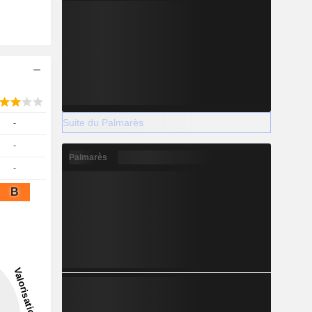
Suite du Palmarès
-
-
Palmarès
-
B