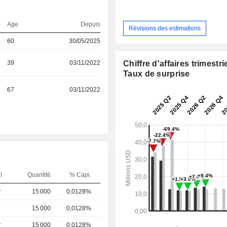
Age
Depuis
Révisions des estimations
60
30/05/2025
39
03/11/2022
Chiffre d'affaires trimestrie
Taux de surprise
67
03/11/2022
l
Quantité
% Capi.
r
15 000
0,0128%
15 000
0,0128%
r
15 000
0,0128%