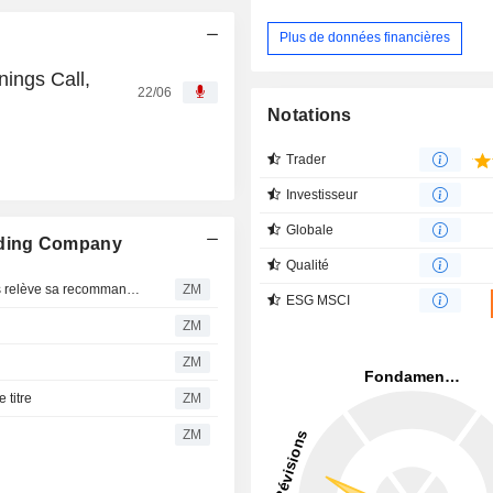
Plus de données financières
ings Call,
22/06
Notations
Trader
Investisseur
Globale
lding Company
Qualité
OUTDOOR HOLDING COMPANY : Roth Capital Partners relève sa recommandation à acheter
ZM
ESG MSCI
ZM
ZM
 titre
ZM
ZM