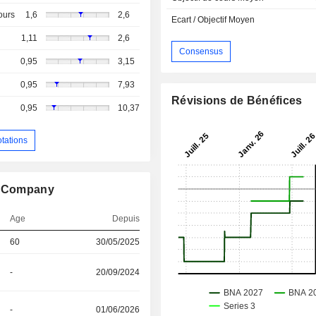
ours
1,6
2,6
Ecart / Objectif Moyen
1,11
2,6
Consensus
0,95
3,15
0,95
7,93
Révisions de Bénéfices
0,95
10,37
otations
ng Company
Age
Depuis
60
30/05/2025
-
20/09/2024
-
01/06/2026