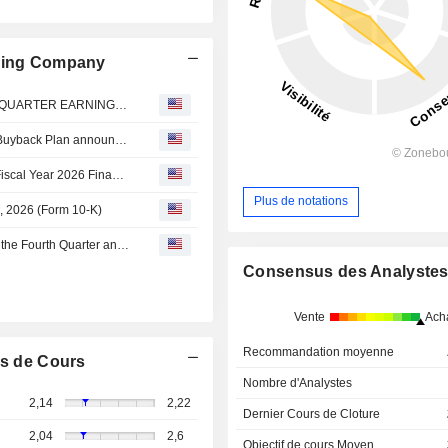
lding Company
OUTDOOR HOLDING COMPANY TO CONDUCT FIRST QUARTER EARNINGS CALL ON AUGUST 10, 2026 AT 9:00 AM ET
Tranche Update on Outdoor Holding Company's Equity Buyback Plan announced on January 5, 2026.
Outdoor Holding Company Reports Fourth Quarter and Fiscal Year 2026 Financial Results
Plus de notations
1, 2026 (Form 10-K)
Outdoor Holding Company Reports Earnings Results for the Fourth Quarter and Full Year Ended March 31, 2026
Consensus des Analyste
Vente
Ach
Recommandation moyenne
s de Cours
Nombre d'Analystes
2,14
2,22
Dernier Cours de Cloture
2,04
2,6
Objectif de cours Moyen