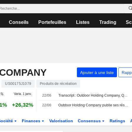
Conseils
Portefeuilles
Listes
Trading
Sc
 COMPANY
Ajouter à une liste
Rapp
US00175J1079
Produits de récréation
 5j.
Varia. 1 janv.
22/06
Transcript : Outdoor Holding Company, Q4 2026 Earnings Call, Jun 22, 2026
41%
+26,32%
22/06
Outdoor Holding Company publie ses résultats pour le quatrième trimestre et l'exercice clos le 31 mars 2026
Société
Finances
Valorisation
Consensus
Ratings