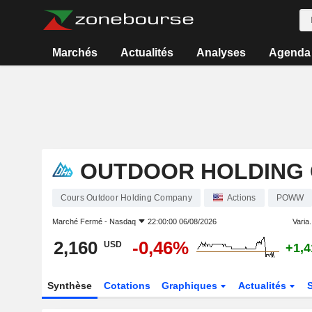
Marchés
Actualités
Analyses
Agenda
OUTDOOR HOLDING
Cours Outdoor Holding Company
Actions
POWW
Marché Fermé -
Nasdaq
22:00:00 06/08/2026
Varia.
2,160
-0,46%
USD
+1,
Synthèse
Cotations
Graphiques
Actualités