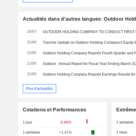
Actualités dans d'autres langues: Outdoor Ho
20/07
22/06
22/06
22/06
Outdoor : Annual Report for Fiscal Year Ending March 3
22/06
Plus d'actualités
Cotations et Performances
Extrême
1 jour
-0,46%
1 semaine
1 semaine
+1,41%
1 mois