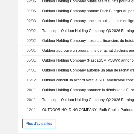
22/06
01/06
02/03
09/02
Transcript : Outdoor Holding Company, Q3 2026 Earning
09/02
05/01
05/01
04/01
Outdoor Holding Company autorise un plan de rachat d'a
16/12
20/11
20/11
Transcript : Outdoor Holding Company, Q2 2026 Earning
12/11
Plus d'actualités