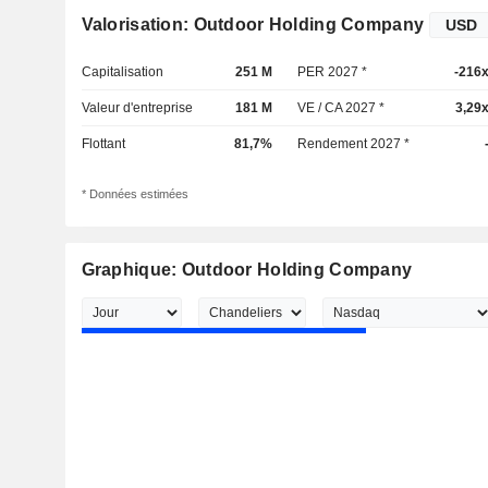
Valorisation: Outdoor Holding Company
Capitalisation
251 M
PER 2027 *
-216
Valeur d'entreprise
181 M
VE / CA 2027 *
3,29
Flottant
81,7%
Rendement 2027 *
* Données estimées
Graphique: Outdoor Holding Company