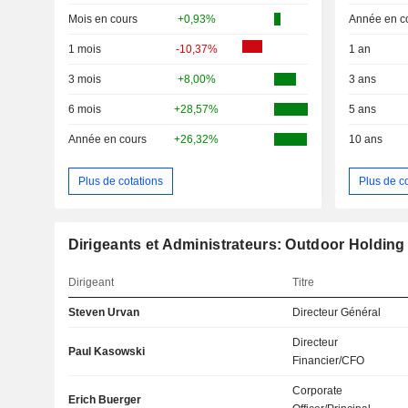
Mois en cours
+0,93%
Année en c
1 mois
-10,37%
1 an
3 mois
+8,00%
3 ans
6 mois
+28,57%
5 ans
Année en cours
+26,32%
10 ans
Plus de cotations
Plus de c
Dirigeants et Administrateurs: Outdoor Holdi
Dirigeant
Titre
Steven Urvan
Directeur Général
Directeur
Paul Kasowski
Financier/CFO
Corporate
Erich Buerger