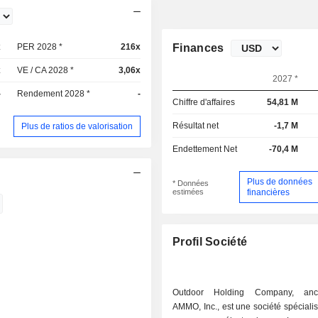
x
PER 2028 *
216x
Finances
x
VE / CA 2028 *
3,06x
2027 *
-
Rendement 2028 *
-
Chiffre d'affaires
54,81 M
Résultat net
-1,7 M
Plus de ratios de valorisation
Endettement Net
-70,4 M
Plus de données
* Données
estimées
financières
Profil Société
Outdoor Holding Company, anc
AMMO, Inc., est une société spéciali