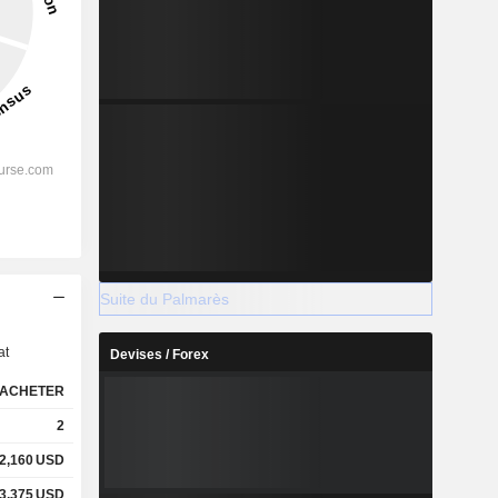
Suite du Palmarès
s
at
Devises / Forex
ACHETER
2
2,160
USD
3,375
USD