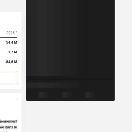
2028 *
54,4 M
1,7 M
-84,6 M
iennement
sée dans le