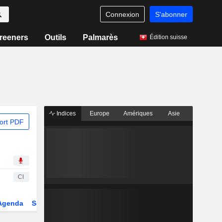
Connexion
S'abonner
reeners
Outils
Palmarès
Édition suisse
Indices
Europe
Amériques
Asie
ort PDF
CI
Agenda
Secteur
Dérivés
Fonds et ETFs