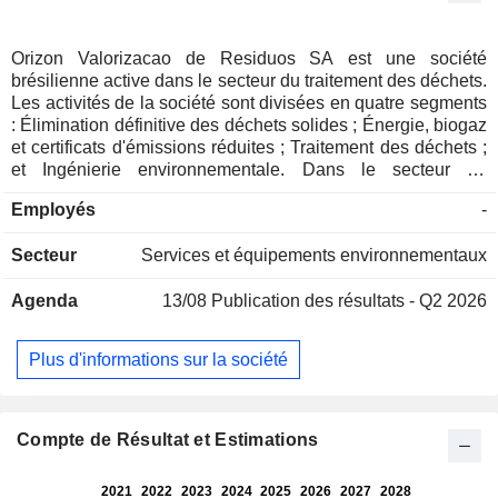
Orizon Valorizacao de Residuos SA est une société
brésilienne active dans le secteur du traitement des déchets.
Les activités de la société sont divisées en quatre segments
: Élimination définitive des déchets solides ; Énergie, biogaz
et certificats d'émissions réduites ; Traitement des déchets ;
et Ingénierie environnementale. Dans le secteur de
l'élimination finale des déchets solides, l'entreprise gère des
Employés
-
installations de traitement et d'élimination des déchets. Le
secteur de l'énergie, du biogaz et des certificats d'émissions
Secteur
Services et équipements environnementaux
réduites se concentre sur le développement d'installations
bioénergétiques pour l'approvisionnement et le traitement
Agenda
13/08
Publication des résultats - Q2 2026
des gaz issus de la décomposition des déchets et est
également responsable de l'échange de crédits de carbone
sur le marché libre. Le segment Traitement des déchets
Plus d'informations sur la société
développe des installations pour le traitement des matériaux
industriels, pour le recyclage des déchets urbains solides et
pour la combustion directe des déchets en vue de la
production d'électricité. Le secteur de l'ingénierie
Compte de Résultat et Estimations
environnementale fournit des services de récupération des
zones dégradées, d'assainissement de l'environnement et