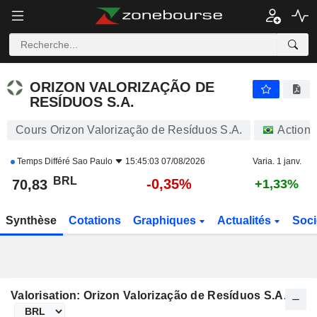
ORIZON VALORIZAÇÃO DE RESÍDUOS S.A.
70,83
R$
-0,35%
ORIZON VALORIZAÇÃO DE
RESÍDUOS S.A.
Cours Orizon Valorização de Resíduos S.A.
Actions
Temps Différé
Sao Paulo
15:45:03 07/08/2026
Varia. 1 janv.
BRL
-0,35%
70,83
+1,33%
Synthèse
Cotations
Graphiques
Actualités
Soci
Valorisation: Orizon Valorização de Resíduos S.A.