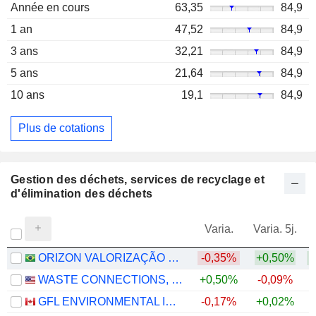
Année en cours
63,35
84,9
1 an
47,52
84,9
3 ans
32,21
84,9
5 ans
21,64
84,9
10 ans
19,1
84,9
Plus de cotations
Gestion des déchets, services de recyclage et
d'élimination des déchets
Varia.
Varia. 5j.
ORIZON VALORIZAÇÃO DE RESÍDUOS S.A.
-0,35%
+0,50%
+
WASTE CONNECTIONS, INC.
+0,50%
-0,09%
GFL ENVIRONMENTAL INC.
-0,17%
+0,02%