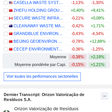
CASELLA WASTE SYSTEMS, INC.
-1,13%
-1,30%
ZHEFU HOLDING GROUP CO., LTD.
+0,40%
+9,41%
+
SECURE WASTE INFRASTRUCTURE CORP.
-0,21%
+0,08%
+
CLEANAWAY WASTE MANAGEMENT LIMITED
-0,42%
+1,71%
GRANDBLUE ENVIRONMENT CO., LTD.
-0,43%
-4,34%
BEIJING GEOENVIRON ENGINEERING & TECHNOLOGY, INC.
-0,78%
+12,88%
+
CECEP ENVIRONMENTAL PROTECTION CO., LTD.
-0,36%
-1,25%
Moyenne
-0,38%
+2,19%
+
Moyenne pondérée par Capi.
-0,15%
+1,21%
Voir toutes les performances sectorielles
Dernier Transcript: Orizon Valorização de
Resíduos S.A.
Orizon Valorização de Resíduos