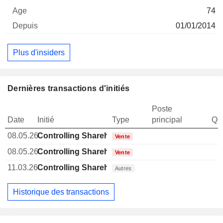
74
01/01/2014
Plus d'insiders
Dernières transactions d'initiés
Poste
Date
Initié
Type
principal
Qua
08.05.26
Controlling Shareholder Brazilian
Vente
08.05.26
Controlling Shareholder Brazilian
Vente
11.03.26
Controlling Shareholder Brazilian
Autres
Historique des transactions