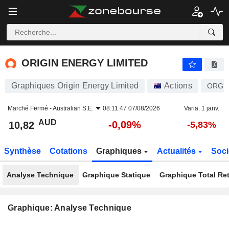
ORIGIN ENERGY LIMITED
10,82
$
-0,09%
ORIGIN ENERGY LIMITED
Graphiques Origin Energy Limited
Actions
ORG
Marché Fermé -
Australian S.E.
08:11:47 07/08/2026
Varia. 1 janv.
AUD
-0,09%
10,82
-5,83%
Synthèse
Cotations
Graphiques
Actualités
Soci
Analyse Technique
Graphique Statique
Graphique Total Re
Graphique: Analyse Technique