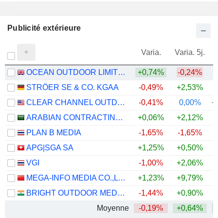
Publicité extérieure
Varia.
Varia. 5j.
OCEAN OUTDOOR LIMITED
+0,74%
-0,24%
STRÖER SE & CO. KGAA
-0,49%
+2,53%
CLEAR CHANNEL OUTDOOR HOLDINGS, INC.
-0,41%
0,00%
+
ARABIAN CONTRACTING SERVICES COMPANY
+0,06%
+2,12%
PLAN B MEDIA
-1,65%
-1,65%
+
APG|SGA SA
+1,25%
+0,50%
VGI
-1,00%
+2,06%
MEGA-INFO MEDIA CO.,LTD.
+1,23%
+9,79%
BRIGHT OUTDOOR MEDIA LIMITED
-1,44%
+0,90%
Moyenne
-0,19%
+0,64%