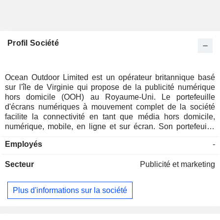
Profil Société
Ocean Outdoor Limited est un opérateur britannique basé
sur l'île de Virginie qui propose de la publicité numérique
hors domicile (OOH) au Royaume-Uni. Le portefeuille
d'écrans numériques à mouvement complet de la société
facilite la connectivité en tant que média hors domicile,
numérique, mobile, en ligne et sur écran. Son portefeuille
comprend également des bannières et des sites d'affichage.
Employés
-
Elle est présente à Amsterdam, Copenhague, Édimbourg,
Londres, Manchester, Oslo et Stockholm. La société détient
Secteur
Publicité et marketing
également les droits pour les centres commerciaux urbains
en Europe, Westfield London et Westfield Stratford. La
société opère également en Europe du Nord, qui comprend
Plus d'informations sur la société
la Suède, le Danemark, la Finlande et l'Allemagne.