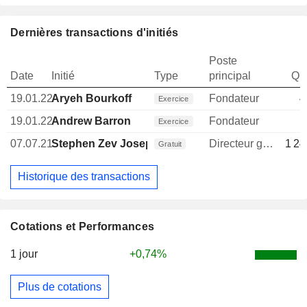
Dernières transactions d'initiés
Poste
Date
Initié
Type
principal
Qua
19.01.22
Aryeh Bourkoff
Fondateur
4
Exercice
19.01.22
Andrew Barron
Fondateur
1
Exercice
07.07.21
Stephen Zev Joseph
Directeur general
1 24
Gratuit
Historique des transactions
Cotations et Performances
1 jour
+0,74%
Plus de cotations