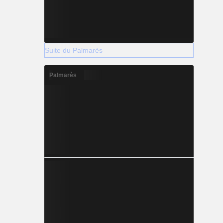
Suite du Palmarès
Palmarès