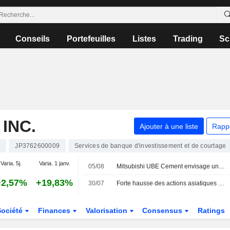
Conseils
Portefeuilles
Listes
Trading
Sc
INC.
Ajouter à une liste
Rapp
4
JP3762600009
Services de banque d'investissement et de courtage
Varia. 5j.
Varia. 1 janv.
05/08
Mitsubishi UBE Cement envisage une introduction en bourse à Tokyo d'ici décembre
+2,57%
+19,83%
30/07
Forte hausse des actions asiatiques cotées aux États-Unis sous forme d'ADR lors de la séance de jeudi
Société
Finances
Valorisation
Consensus
Ratings