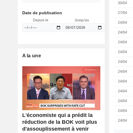
30/04
Date de publication
27/04
Depuis le
Jusqu'au
24/04
24/04
24/04
24/04
A la une
24/04
24/04
24/04
24/04
24/04
24/04
L'économiste qui a prédit la
24/04
réduction de la BOK voit plus
d'assouplissement à venir