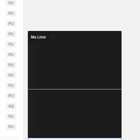
PU
PU
PU
PU
Ma Liste
PU
PU
PU
PU
PU
PU
AQ
PU
PU