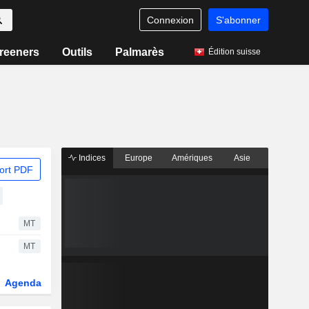
Connexion
S'abonner
reeners
Outils
Palmarès
Édition suisse
Indices
Europe
Amériques
Asie
ort PDF
MT
MT
Agenda
Secteur
Dérivés
Fonds et ETFs