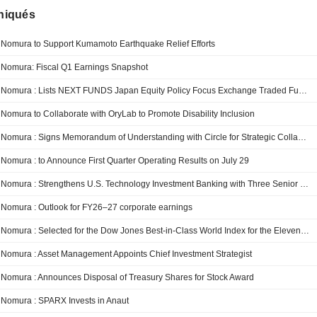
iqués
Nomura to Support Kumamoto Earthquake Relief Efforts
Nomura: Fiscal Q1 Earnings Snapshot
Nomura : Lists NEXT FUNDS Japan Equity Policy Focus Exchange Traded Fund on TSE
Nomura to Collaborate with OryLab to Promote Disability Inclusion
Nomura : Signs Memorandum of Understanding with Circle for Strategic Collaboration in Digital Finance
Nomura : to Announce First Quarter Operating Results on July 29
Nomura : Strengthens U.S. Technology Investment Banking with Three Senior Hires
Nomura : Outlook for FY26–27 corporate earnings
Nomura : Selected for the Dow Jones Best-in-Class World Index for the Eleventh Consecutive Year
Nomura : Asset Management Appoints Chief Investment Strategist
Nomura : Announces Disposal of Treasury Shares for Stock Award
Nomura : SPARX Invests in Anaut