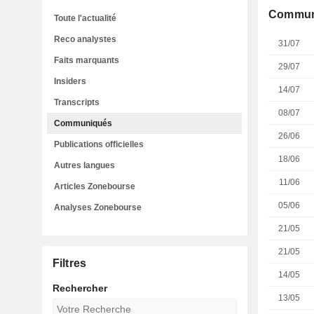
Commun
Toute l'actualité
Reco analystes
31/07
Faits marquants
29/07
Insiders
14/07
Transcripts
08/07
Communiqués
26/06
Publications officielles
18/06
Autres langues
11/06
Articles Zonebourse
05/06
Analyses Zonebourse
21/05
21/05
Filtres
14/05
Rechercher
13/05