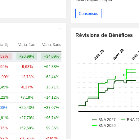
Consensus
Révisions de Bénéfices
ia. 5j.
Varia. 1an
Varia. 3ans
Capi.($)
,59%
+20,99%
+34,09%
832 M
,99%
-9,63%
+64,38%
80,59 Md
6,99%
-12,73%
+63,44%
17,71 Md
,45%
-0,37%
+13,71%
16,93 Md
,22%
+7,18%
+14,12%
14,58 Md
,00%
+25,43%
+37,07%
12,07 Md
,81%
+27,70%
+96,74%
8,24 Md
,76%
+52,60%
+99,36%
6,83 Md
,92%
-16,76%
-2,65%
5,98 Md