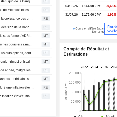
Le yen sous pression et les obligations volatiles après le statu quo de la Banque du Japon
RE
installations, les relations publi
03/08/26
1 164.00 JPY
-0,68%
revitalisation touristique et régionale.
Le Nikkei bondit de 4 % au Japon, porté par les prévisions de Microsoft et les valeurs technologiques
RE
31/07/26
1 172.00 JPY
-1,92%
Inde : Bajaj Finance atteint un sommet historique grâce à la croissance des prêts et à la qualité des actifs
RE
Plus d
Le Nikkei s'envole dans le sillage de Wall Street, avant la décision de la Banque du Japon
RE
Cours en différé Japan
cotati
Exchange
Forte hausse des actions asiatiques cotées aux États-Unis sous forme d'ADR lors de la séance de jeudi
MT
La prudence dans le secteur technologique limite les marchés boursiers asiatiques
MT
Compte de Résultat et
Le producteur de jus brésilien The Natural One explore plusieurs options, dont une vente, selon des sources
RE
Estimations
emier trimestre fiscal
MT
La Banque d'Angleterre devrait opter pour le statu quo cette année, malgré les risques inflationnistes liés au conflit iranien
RE
Nomura anticipe un impact limité des nouveaux tarifs douaniers américains sur la croissance du Canada
MT
La Fed ne devrait pas toucher à ses taux cette année malgré une inflation élevée - économistes
RE
La Fed devrait maintenir ses taux cette année malgré une inflation élevée, mais les économistes n'excluent pas une hausse
RE