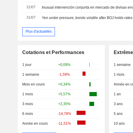
31/07
31/07
Yen under pressure, bonds volatile after BOJ holds rates
Plus d'actualités
Cotations et Performances
Extrême
1 jour
+0,09%
1 semaine
1 semaine
-1,59%
1 mois
Mois en cours
+0,34%
Année en c
1 mois
+5,57%
1 an
3 mois
+2,35%
3 ans
6 mois
-14,78%
5 ans
Année en cours
-11,51%
10 ans