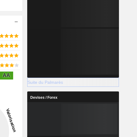
AA
Suite du Palmarès
Devises / Forex