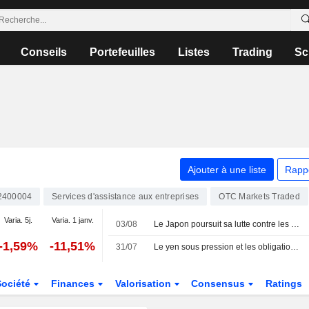
Conseils
Portefeuilles
Listes
Trading
Sc
Ajouter à une liste
Rapp
2400004
Services d'assistance aux entreprises
OTC Markets Traded
Varia. 5j.
Varia. 1 janv.
03/08
Le Japon poursuit sa lutte contre les vendeurs à découvert sur le yen après un sauvetage conjoint
-1,59%
-11,51%
31/07
Le yen sous pression et les obligations volatiles après le statu quo de la Banque du Japon
Société
Finances
Valorisation
Consensus
Ratings