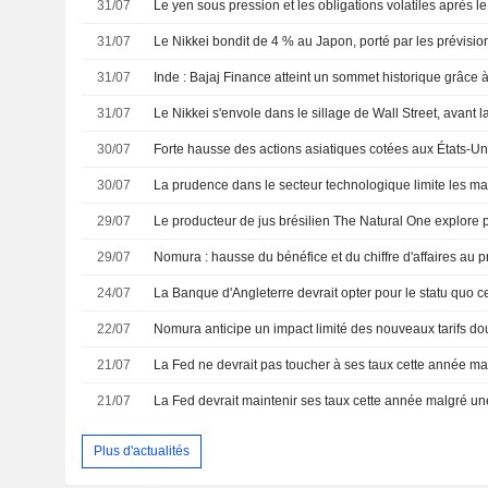
31/07
31/07
31/07
31/07
30/07
30/07
29/07
29/07
Nomura : hausse du bénéfice et du chiffre d'affaires au pr
24/07
22/07
21/07
21/07
Plus d'actualités