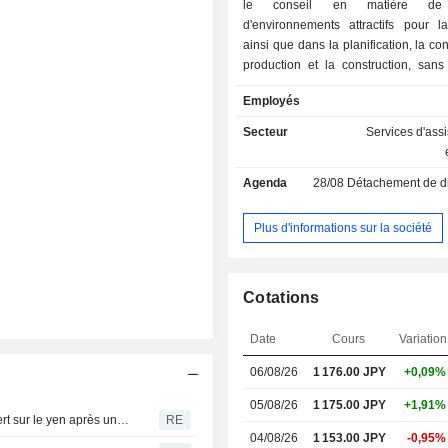
le conseil en matière de 
d'environnements attractifs pour la
ainsi que dans la planification, la co
production et la construction, sans
revitalisation, l'exploitation et la
Employés
diverses installations et manifest
segment « Display » propose des
Secteur
Services d'ass
complets pour l’aménagement d’espac
de la recherche, de la planification e
Agenda
28/08
Détachement de dividen
à la conception, la production et la c
ainsi qu’à l’exploitation et à 
d’installations et d’événements
Plus d'informations sur la société
magasins spécialisés, les grands ma
grande distribution, les c
commerciaux, les installations de
Cotations
publiques et de promotion des v
musées, les galeries d’art, les insta
Date
Cours
Variation
loisirs, ainsi que les expositi
événements. Les services compre
06/08/26
1 176.00
JPY
+0,09%
études de marché, la planification g
conception spatiale, la conception 
05/08/26
1 175.00 JPY
+1,91%
Le Japon poursuit sa lutte contre les vendeurs à découvert sur le yen après un sauvetage conjoint
RE
la gestion de projet, la superv
04/08/26
1 153.00 JPY
-0,95%
aménagements intérieurs, l’exploi