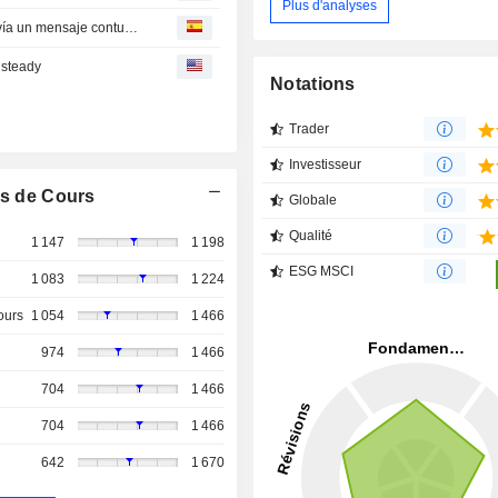
Plus d'analyses
Inusual intervención conjunta en mercado de divisas envía un mensaje contundente a los mercados
 steady
Notations
Trader
Investisseur
s de Cours
Globale
Qualité
1 147
1 198
ESG MSCI
1 083
1 224
ours
1 054
1 466
974
1 466
704
1 466
704
1 466
642
1 670