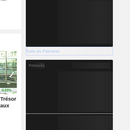
Suite du Palmarès
Palmarès
 Trésor
taux