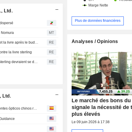
 Ltd.
Plus de données financières
dispersé
e Nomura
MT
Analyses / Opinions
Les courtiers deviennent plus optimistes envers les gilts et la livre après le budget britannique
RE
tre la livre sterling
RE
Nomura estime que les positions vendeuses sur la livre sterling devraient se dénouer après un budget sans « points négatifs majeurs »
RE
 Ltd.
Le marché des bons du
signale la nécessité de 
La potencial prohibición estadounidense sobre componentes ópticos chinos representaría un escenario negativo para ambas partes -- Market Talk
plus élevés
 Guidance
Le 09 juin 2026 à 17:38