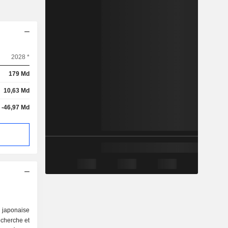
2028 *
179 Md
10,63 Md
-46,97 Md
japonaise
echerche et