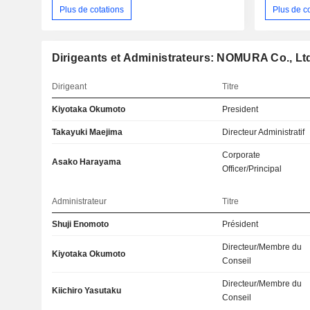
Plus de cotations
Plus de c
Dirigeants et Administrateurs: NOMURA Co., Lt
Dirigeant
Titre
Kiyotaka Okumoto
President
Takayuki Maejima
Directeur Administratif
Corporate
Asako Harayama
Officer/Principal
Administrateur
Titre
Shuji Enomoto
Président
Directeur/Membre du
Kiyotaka Okumoto
Conseil
Directeur/Membre du
Kiichiro Yasutaku
Conseil