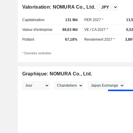
Valorisation: NOMURA Co., Ltd.
Capitalisation
131 Md
PER 2027 *
13,
Valeur d'entreprise
88,63 Md
VE / CA 2027 *
0,5
Flottant
67,18%
Rendement 2027 *
3,8
* Données estimées
Graphique: NOMURA Co., Ltd.