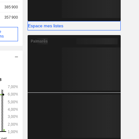
ques et la
385 900
357 900
Espace mes listes
e
ons
Palmarès