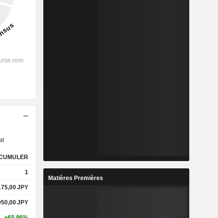
s
at
CUMULER
1
Matières Premières
175,00
JPY
950,00
JPY
+65,96%