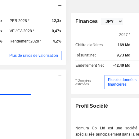
5x
PER 2028 *
12,3x
Finances
2x
VE / CA 2028 *
0,47x
2027 *
6%
Rendement 2028 *
4,2%
Chiffre d'affaires
169 Md
Résultat net
9,73 Md
Plus de ratios de valorisation
Endettement Net
-42,49 Md
Plus de données
* Données
estimées
financières
Profil Société
Nomura Co Ltd est une société 
spécialisée principalement dans la r