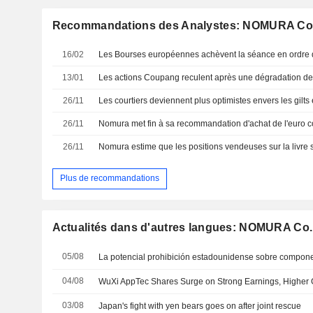
Recommandations des Analystes: NOMURA Co.,
16/02
Les Bourses européennes achèvent la séance en ordre 
13/01
Les actions Coupang reculent après une dégradation d
26/11
26/11
Nomura met fin à sa recommandation d'achat de l'euro con
26/11
Plus de recommandations
Actualités dans d'autres langues: NOMURA Co.,
05/08
04/08
WuXi AppTec Shares Surge on Strong Earnings, Higher
03/08
Japan's fight with yen bears goes on after joint rescue