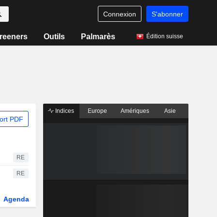
Connexion
S'abonner
reeners
Outils
Palmarès
Édition suisse
Indices
Europe
Amériques
Asie
ort PDF
RE
RE
Agenda
Secteur
Dérivés
Fonds et ETFs