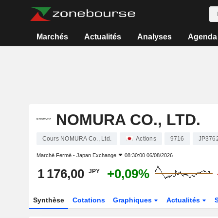
Marchés
Actualités
Analyses
Agenda
NOMURA CO., LTD.
Cours NOMURA Co., Ltd.
Actions
9716
JP376
Marché Fermé -
Japan Exchange
08:30:00 06/08/2026
1 176,00
+0,09%
JPY
Synthèse
Cotations
Graphiques
Actualités