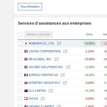
Plus d'insiders
Services d'assistances aux entreprises
Ajouter à une liste
Varia.
Var
NOMURA CO., LTD.
+0,09%
-1
CINTAS CORPORATION
-1,10%
-6
RB GLOBAL, INC.
-13,89%
-1
JACOBS SOLUTIONS INC.
+1,39%
+6
BUREAU VERITAS SA
+0,32%
+2
INTERTEK GROUP PLC
-0,04%
0
ALS LIMITED
+2,13%
+9
ISS A/S
-0,04%
-3
GENPACT LIMITED
-1,45%
-3