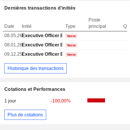
Dernières transactions d'initiés
Poste
Date
Initié
Type
principal
Qua
08.05.26
Executive Officer Brazilian
3
Vente
08.01.26
Executive Officer Brazilian
Vente
09.12.25
Executive Officer Brazilian
3
Vente
Historique des transactions
Cotations et Performances
1 jour
-100,00%
Plus de cotations