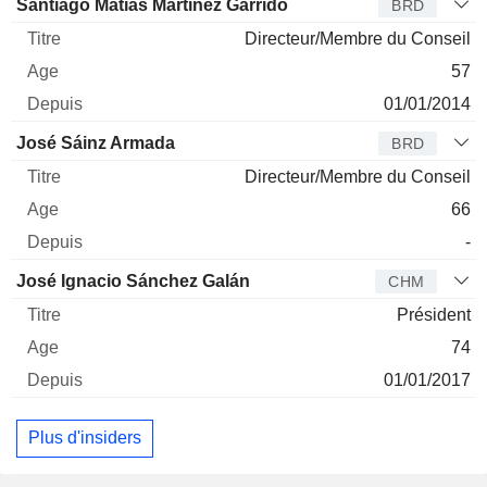
Administrateur
Titre
Age
Depuis
Santiago Matías Martínez Garrido
BRD
Directeur/Membre du Conseil
57
01/01/2014
José Sáinz Armada
BRD
Directeur/Membre du Conseil
66
-
José Ignacio Sánchez Galán
CHM
Président
74
01/01/2017
Plus d'insiders