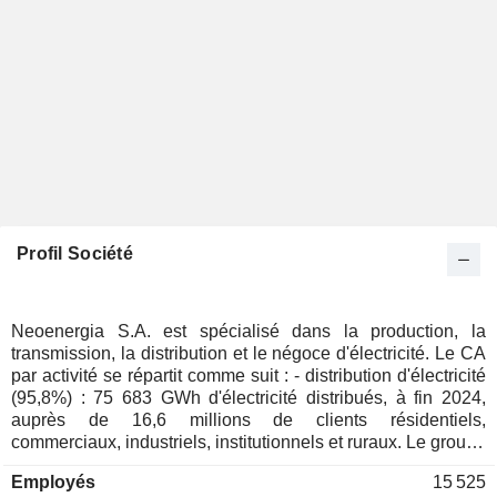
Profil Société
Neoenergia S.A. est spécialisé dans la production, la
transmission, la distribution et le négoce d'électricité. Le CA
par activité se répartit comme suit : - distribution d'électricité
(95,8%) : 75 683 GWh d'électricité distribués, à fin 2024,
auprès de 16,6 millions de clients résidentiels,
commerciaux, industriels, institutionnels et ruraux. Le groupe
développe également une activité de transmission
Employés
15 525
d'électricité (exploitation d'un réseau de 3 312 km de lignes