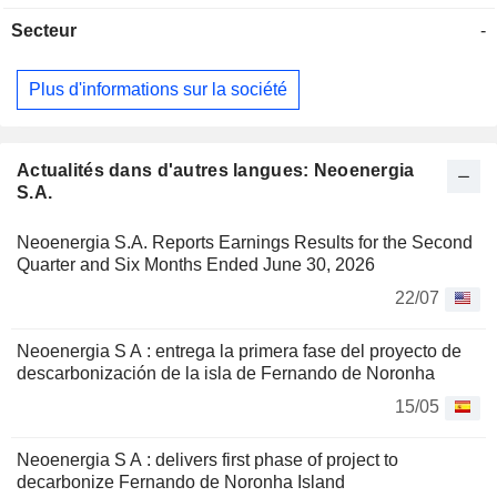
électriques) ; - négoce d'électricité (2,3%). En outre,
Secteur
-
Neoenergia S.A. développe une activité de production
d'énergie thermique ; - production d'énergies renouvelables
(1,9%). A fin 2024, le groupe dispose de 44 parcs éoliens,
Plus d'informations sur la société
de 5 centrales hydroélectriques et de 2 centrales solaires
d'une capacité installée totale de 3 861,8 MW.
Actualités dans d'autres langues: Neoenergia
S.A.
Neoenergia S.A. Reports Earnings Results for the Second
Quarter and Six Months Ended June 30, 2026
22/07
Neoenergia S A : entrega la primera fase del proyecto de
descarbonización de la isla de Fernando de Noronha
15/05
Neoenergia S A : delivers first phase of project to
decarbonize Fernando de Noronha Island