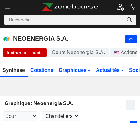
NEOENERGIA S.A.
0,000100
$
-100,00%
NEOENERGIA S.A.
Cours Neoenergia S.A.
Actions
Instrument Inactif
Synthèse
Cotations
Graphiques
Actualités
Soci
Graphique: Neoenergia S.A.