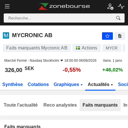
MYCRONIC AB
326,00
kr
-0,55%
MYCRONIC AB
Faits marquants Mycronic AB
Actions
MYCR
Marché Fermé -
Nasdaq Stockholm
18:00:00 06/08/2026
Varia. 1 janv.
SEK
-0,55%
326,00
+46,02%
Synthèse
Cotations
Graphiques
Actualités
Soci
Toute l'actualité
Reco analystes
Faits marquants
In
Faits marquants