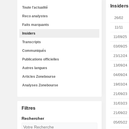
Insiders
Toute l'actualité
Reco analystes
26/02
Faits marquants
11/11
Insiders
11/09/25
Transcripts
03/09/25
Communiqués
23/12/24
Publications officielles
13/09/24
Autres langues
04/09/24
Articles Zonebourse
19/03/24
Analyses Zonebourse
21/09/23
31/03/23
Filtres
21/09/22
Rechercher
05/05/22