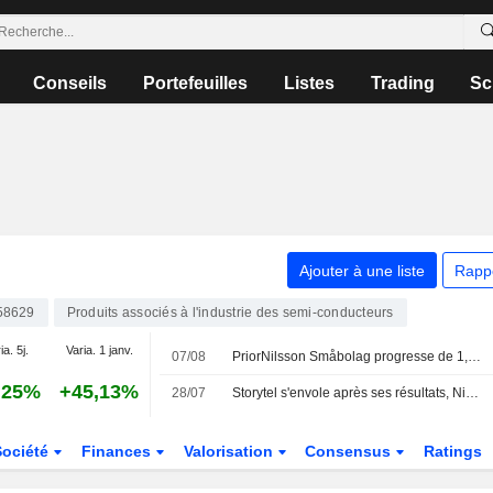
Conseils
Portefeuilles
Listes
Trading
Sc
Ajouter à une liste
Rapp
58629
Produits associés à l'industrie des semi-conducteurs
ia. 5j.
Varia. 1 janv.
07/08
PriorNilsson Småbolag progresse de 1,23 % en juillet - renforcement des positions dans Bure, AQ Group et Altra Fastigheter
,25%
+45,13%
28/07
Storytel s'envole après ses résultats, Nibe progresse dans le sillage d'un concurrent, l'OMXS30 recule de 0,2 %
Société
Finances
Valorisation
Consensus
Ratings