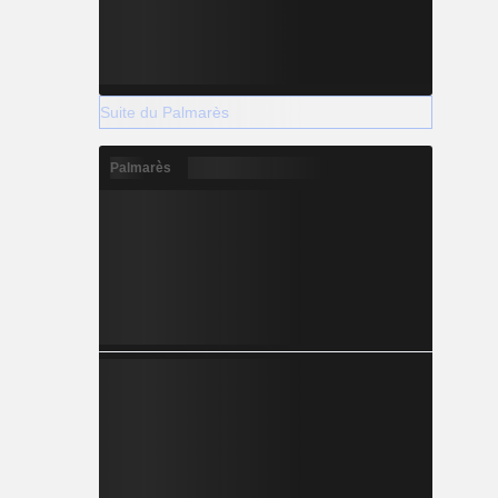
Suite du Palmarès
Palmarès