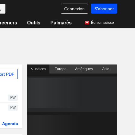
Connexion
S'abonner
reeners
Outils
Palmarès
Édition suisse
Indices
Europe
Amériques
Asie
ort PDF
FW
FW
Agenda
Secteur
Dérivés
Fonds et ETFs