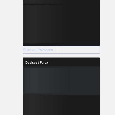
Suite du Palmarès
Devises / Forex