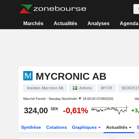
Marchés
Actualités
Analyses
Agenda
MYCRONIC AB
Insiders Mycronic AB
Actions
MYCR
SE00251
Marché Fermé -
Nasdaq Stockholm
18:00:00 07/08/2026
Var
324,00
-0,61%
SEK
+3
Synthèse
Cotations
Graphiques
Actualités