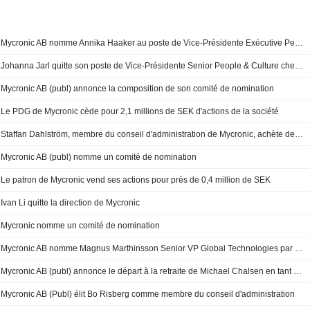
Mycronic AB nomme Annika Haaker au poste de Vice-Présidente Exécutive People & Culture, à compter du 17 août 2026
Johanna Jarl quitte son poste de Vice-Présidente Senior People & Culture chez Mycronic, à compter du 24 avril 2026
Mycronic AB (publ) annonce la composition de son comité de nomination
Le PDG de Mycronic cède pour 2,1 millions de SEK d'actions de la société
Staffan Dahlström, membre du conseil d'administration de Mycronic, achète des actions pour 0,8 million de SEK
Mycronic AB (publ) nomme un comité de nomination
Le patron de Mycronic vend ses actions pour près de 0,4 million de SEK
Ivan Li quitte la direction de Mycronic
Mycronic nomme un comité de nomination
Mycronic AB nomme Magnus Marthinsson Senior VP Global Technologies par intérim, à compter du 1er avril 2023
Mycronic AB (publ) annonce le départ à la retraite de Michael Chalsen en tant que Senior Vice President Global Technologies et membre de la direction du groupe
Mycronic AB (Publ) élit Bo Risberg comme membre du conseil d'administration