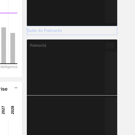
Suite du Palmarès
Palmarès
rise