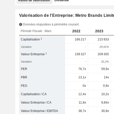
Ratios de Valorisation
Dividende
Valorisation de l'Entreprise: Metro Brands Limi
Données réajustées à périmètre courant
2022
2023
Période Fiscale : Mars
1
Capitalisation
166 217
215 933
Variation
-
29,91%
1
Valeur Entreprise
158 327
209 305
Variation
-
32,2%
PER
76,7x
59,9x
PBR
13,1x
14x
PEG
0x
0,9x
Capitalisation / CA
12,4x
10,2x
Valeur Entreprise / CA
11,8x
9,84x
Valeur Entreprise / EBITDA
38,7x
30,8x