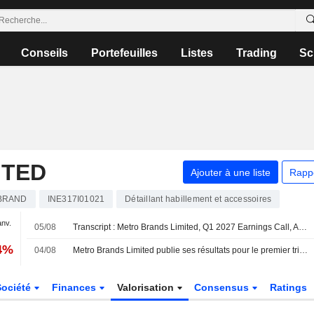
Conseils
Portefeuilles
Listes
Trading
Sc
ITED
Ajouter à une liste
Rapp
BRAND
INE317I01021
Détaillant habillement et accessoires
anv.
05/08
Transcript : Metro Brands Limited, Q1 2027 Earnings Call, Aug 05, 2026
44%
04/08
Metro Brands Limited publie ses résultats pour le premier trimestre clos le 30 juin 2026
Société
Finances
Valorisation
Consensus
Ratings