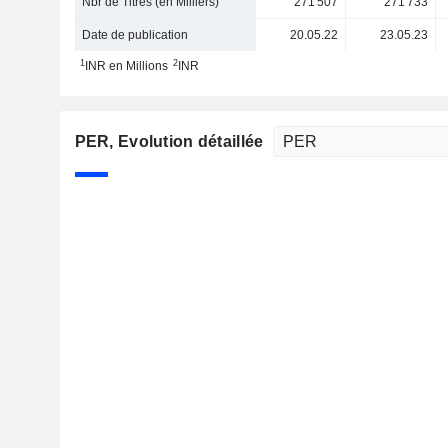
Nbr de Titres (en Milliers)
271 507
271 733
Date de publication
20.05.22
23.05.23
1
2
INR en Millions
INR
PER
, Evolution détaillée