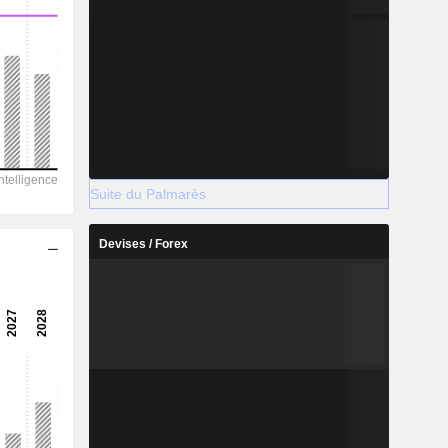
Suite du Palmarès
Devises / Forex