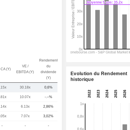
Rendement
VE /
du
 CA (Y)
Capi.($)
EBITDA (Y)
dividende
Evolution du Rendement
(Y)
historique
.15x
30.18x
0,6%
2,81 Md
.81x
10.07x
-.--%
4,97 Md
.14x
6.13x
2,86%
4,35 Md
.05x
7.07x
3,02%
2,22 Md
-
-
-
425 M