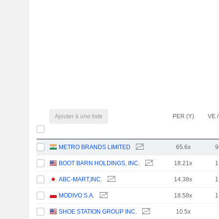
Ajouter à une liste
PER (Y)
VE /
METRO BRANDS LIMITED
65.6x
9
BOOT BARN HOLDINGS, INC.
18.21x
1
ABC-MART,INC.
14.38x
1
MODIVO S.A.
18.58x
1
SHOE STATION GROUP INC.
10.5x