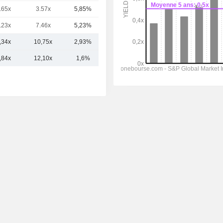
.65x
3.57x
5,85%
300 M
.23x
7.46x
5,23%
216 M
,34x
10,75x
2,93%
2,18 Md
,84x
12,10x
1,6%