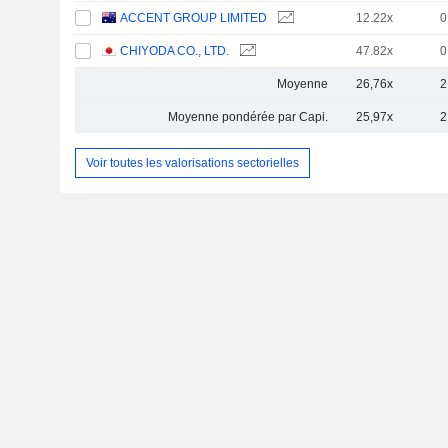
ACCENT GROUP LIMITED
12.22x
0
CHIYODA CO., LTD.
47.82x
0
Moyenne
26,76x
2
Moyenne pondérée par Capi.
25,97x
2
Voir toutes les valorisations sectorielles