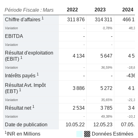
2022
2023
2024
Période Fiscale : Mars
1
Chiffre d'affaires
311 876
314 311
466 18
Variation
-
0,78%
48,3
EBITDA
-
-
Variation
-
-
Résultat d'exploitation
4 134
5 647
4 58
1
(EBIT)
Variation
-
36,59%
-18,8
1
Intérêts payés
-
-
-436,
Résultat Avt. Impôt
3 886
5 272
4 14
1
(EBT)
Variation
-
35,65%
-21,3
1
Résultat net
2 534
3 785
3 40
Variation
-
49,38%
-10,1
Date de publication
10.05.22
12.05.23
07.05.2
1
INR en Millions
Données Estimées