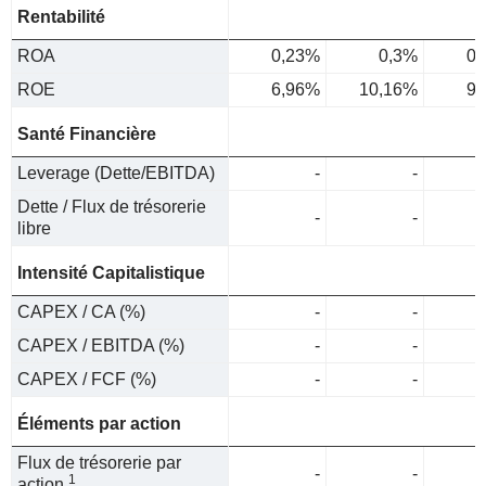
Rentabilité
ROA
0,23%
0,3%
0,
ROE
6,96%
10,16%
9,
Santé Financière
Leverage (Dette/EBITDA)
-
-
Dette / Flux de trésorerie
-
-
libre
Intensité Capitalistique
CAPEX / CA (%)
-
-
CAPEX / EBITDA (%)
-
-
CAPEX / FCF (%)
-
-
Éléments par action
Flux de trésorerie par
-
-
1
action