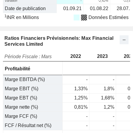
Variation
-
-2,42%
-13,9
Date de publication
01.09.21
01.08.22
28.07.2
1
INR en Millions
Données Estimées
Ratios Financiers Prévisionnels: Max Financial
Services Limited
2022
2023
202
Période Fiscale : Mars
Profitabilité
Marge EBITDA (%)
-
-
Marge EBIT (%)
1,33%
1,8%
0,
Marge EBT (%)
1,25%
1,68%
0,
Marge nette (%)
0,81%
1,2%
0,
Marge FCF (%)
-
-
FCF / Résultat net (%)
-
-