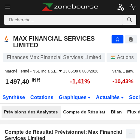
MAX FINANCIAL SERVICES LIMITED
1 497,40
₹
-1,41%
MAX FINANCIAL SERVICES
LIMITED
Finances Max Financial Services Limited
Actions
Marché Fermé -
NSE India S.E.
13:05:09 07/08/2026
Varia. 1 janv.
INR
-1,41%
1 497,40
-10,43%
Synthèse
Cotations
Graphiques
Actualités
Soci
Prévisions des Analystes
Compte de Résultat
Bilan
Flux d
Compte de Résultat Prévisionnel: Max Financial
Services Limited