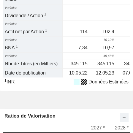
Variation
-
-
1
Dividende / Action
-
-
Variation
-
-
1
Actif net par Action
114
102,4
1
Variation
-
-10,19%
1
BNA
7,34
10,97
Variation
-
49,46%
-1
Nbr de Titres (en Milliers)
345 115
345 115
343
Date de publication
10.05.22
12.05.23
07.0
1
INR
Données Estimées
Ratios de Valorisation
2027 *
2028 *