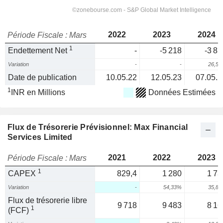
2022
2023
2024
Période Fiscale : Mars
1
Endettement Net
-
-5 218
-3 83
Variation
-
-
26,5
Date de publication
10.05.22
12.05.23
07.05.2
1
INR en Millions
Données Estimées
Flux de Trésorerie Prévisionnel: Max Financial
Services Limited
2021
2022
2023
Période Fiscale : Mars
1
CAPEX
829,4
1 280
1 73
Variation
-
54,33%
35,8
Flux de trésorerie libre
9 718
9 483
8 16
1
(FCF)