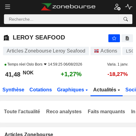
LEROY SEAFOOD
41,48
kr
+1,27%
LEROY SEAFOOD
Articles Zonebourse Leroy Seafood
Actions
LSG
Temps réel
Oslo Bors
14:59:25 06/08/2026
Varia. 1 janv.
NOK
+1,27%
41,48
-18,27%
Synthèse
Cotations
Graphiques
Actualités
Soci
Toute l'actualité
Reco analystes
Faits marquants
In
Articles Zonebourse