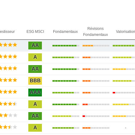
Révisions
vestisseur
ESG MSCI
Fondamentaux
Valorisatio
Fondamentaux
AA
A
AA
BBB
AAA
A
AA
A
-