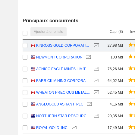
Principaux concurrents
Ajouter à une liste
Capi.($)
In
KINROSS GOLD CORPORATION
27,98 Md
NEWMONT CORPORATION
103 Md
AGNICO EAGLE MINES LIMITED
76,26 Md
BARRICK MINING CORPORATION
64,02 Md
WHEATON PRECIOUS METALS CORP.
52,45 Md
ANGLOGOLD ASHANTI PLC
41,6 Md
NORTHERN STAR RESOURCES LIMITED
20,35 Md
ROYAL GOLD, INC.
17,49 Md