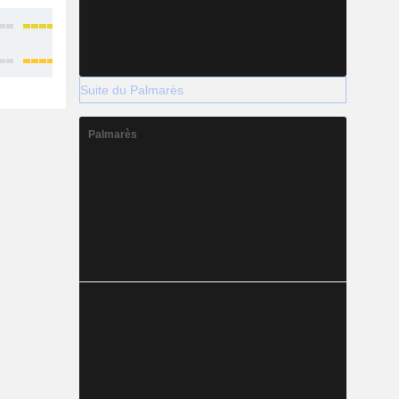
Suite du Palmarès
Palmarès