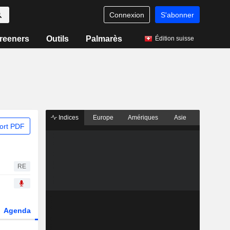
Connexion
S'abonner
reeners
Outils
Palmarès
Édition suisse
Indices
Europe
Amériques
Asie
ort PDF
RE
Agenda
Secteur
Dérivés
Fonds et ETFs