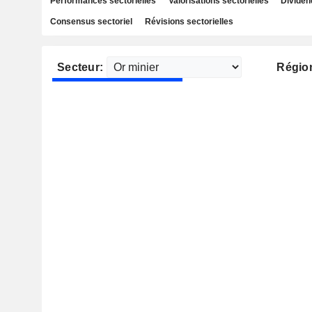
Performances sectorielles
Valorisations sectorielles
Dividen
Consensus sectoriel
Révisions sectorielles
Secteur:
Régio