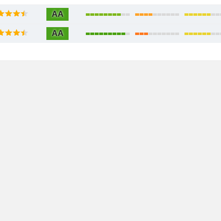
AA
AA