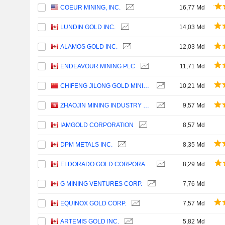
COEUR MINING, INC.
16,77 Md
LUNDIN GOLD INC.
14,03 Md
ALAMOS GOLD INC.
12,03 Md
ENDEAVOUR MINING PLC
11,71 Md
CHIFENG JILONG GOLD MINING GROUP LIMITED
10,21 Md
ZHAOJIN MINING INDUSTRY COMPANY LIMITED
9,57 Md
IAMGOLD CORPORATION
8,57 Md
DPM METALS INC.
8,35 Md
ELDORADO GOLD CORPORATION
8,29 Md
G MINING VENTURES CORP.
7,76 Md
EQUINOX GOLD CORP.
7,57 Md
ARTEMIS GOLD INC.
5,82 Md