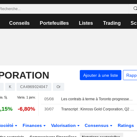
Conseils
Portefeuilles
Listes
Trading
Sc
PORATION
Ajouter à une liste
Rapp
K
CA4969024047
Or
ia. 5j.
Varia. 1 janv.
05/08
Les contrats à terme à Toronto progressent portés par l'or ; les résultats d'entreprises en ligne de mire
,15%
-6,80%
30/07
Transcript : Kinross Gold Corporation, Q2 2026 Earnings Call, Jul 30, 2026
Société
Finances
Valorisation
Consensus
Ratings