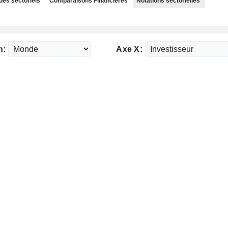
des sectoriels
Comparaisons Financières
Notations sectorielles
n:
Axe X: