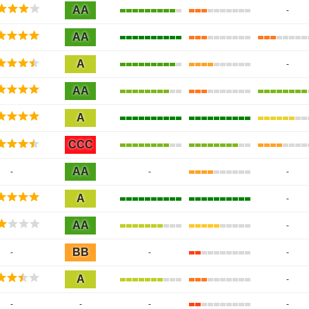
AA
-
AA
A
-
AA
A
CCC
AA
-
-
-
A
-
AA
-
BB
-
-
-
A
-
-
-
-
-