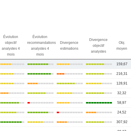
Évolution
Évolution
Divergence
objectif
recommandations
Divergence
Obj.
objectif
analystes 4
analystes 4
estimations
moyen
analystes
mois
mois
159,67
216,31
128,91
32,32
58,97
24,52
307,92