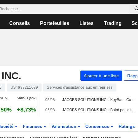
Conseils
Portefeuilles
Listes
Trading
Sc
INC.
Ajouter à une liste
Rapp
J
US46982L1089
Services d'assistance aux entreprises
ia. 5j.
Varia. 1 janv.
05/08
JACOBS SOLUTIONS INC. : KeyBanc Capital Markets maintient sa recommandation à l'achat
,50%
+8,73%
05/08
JACOBS SOLUTIONS INC. : Baird persiste à l'achat
Société
Finances
Valorisation
Consensus
Ratings