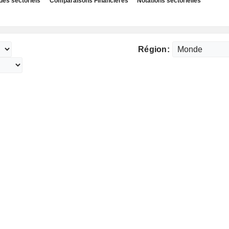
des sectoriels
Comparaisons Financières
Notations sectorielles
Région: