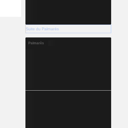
Suite du Palmarès
Palmarès