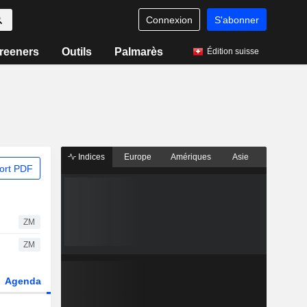
Connexion
S'abonner
reeners
Outils
Palmarès
Édition suisse
Indices
Europe
Amériques
Asie
ort PDF
ZM
ZM
Agenda
Secteur
Dérivés
Fonds et ETFs