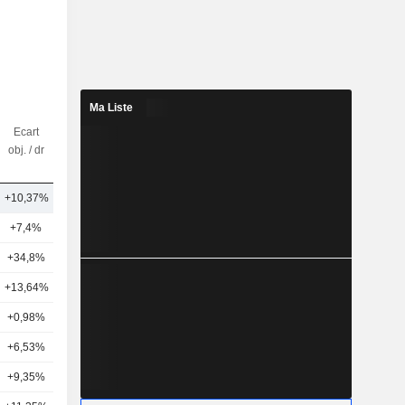
Ma Liste
Ecart
Nbr
obj. / dr
d'analystes
+10,37%
15
+7,4%
16
+34,8%
11
+13,64%
17
+0,98%
12
+6,53%
13
+9,35%
12