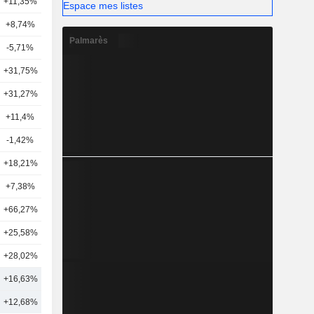
+11,35%
11
Espace mes listes
+8,74%
8
Palmarès
-5,71%
3
+31,75%
8
+31,27%
2
+11,4%
14
-1,42%
8
+18,21%
5
+7,38%
3
+66,27%
2
+25,58%
3
+28,02%
12
+16,63%
9
+12,68%
13