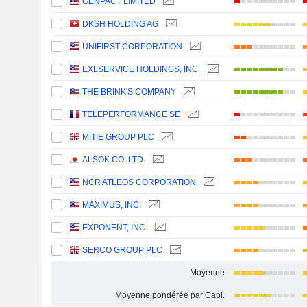
GENPACT LIMITED
DKSH HOLDING AG
UNIFIRST CORPORATION
EXLSERVICE HOLDINGS, INC.
THE BRINK'S COMPANY
TELEPERFORMANCE SE
MITIE GROUP PLC
ALSOK CO.,LTD.
NCR ATLEOS CORPORATION
MAXIMUS, INC.
EXPONENT, INC.
SERCO GROUP PLC
Moyenne
Moyenne pondérée par Capi.