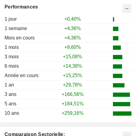
Performances
1 jour
+0,40%
1 semaine
+4,36%
Mois en cours
+4,36%
1 mois
+9,60%
3 mois
+15,08%
6 mois
+14,38%
Année en cours
+15,25%
1 an
+29,78%
3 ans
+166,56%
5 ans
+184,51%
10 ans
+259,16%
Comparaison Sectorielle: