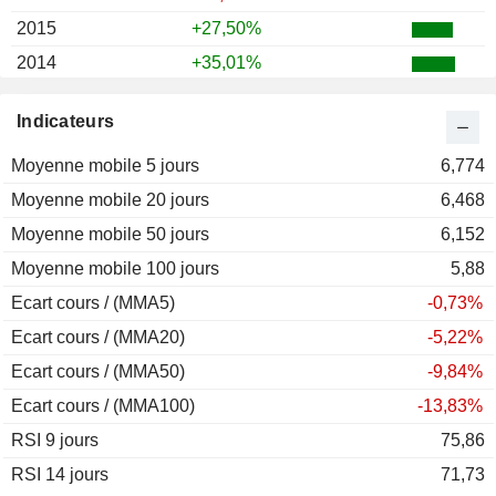
2015
+27,50%
2014
+35,01%
2013
+38,00%
Indicateurs
2012
+0,46%
Moyenne mobile 5 jours
2011
-36,26%
6,774
Moyenne mobile 20 jours
2010
-35,56%
6,468
Moyenne mobile 50 jours
2009
+24,14%
6,152
Moyenne mobile 100 jours
2008
-53,10%
5,88
Ecart cours / (MMA5)
2007
-7,52%
-0,73%
Ecart cours / (MMA20)
2006
+30,73%
-5,22%
Ecart cours / (MMA50)
2005
+26,41%
-9,84%
Ecart cours / (MMA100)
2004
+14,19%
-13,83%
RSI 9 jours
2003
+54,23%
75,86
RSI 14 jours
2002
-28,47%
71,73