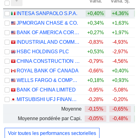
Varia.
Varia. 5j.
INTESA SANPAOLO S.P.A.
+0,40%
+4,36%
+
JPMORGAN CHASE & CO.
+0,34%
+1,63%
+
BANK OF AMERICA CORPORATION
+0,27%
+1,97%
+
INDUSTRIAL AND COMMERCIAL BANK OF CHINA LIMITED
-0,83%
-4,93%
+
HSBC HOLDINGS PLC
+0,53%
-2,97%
+
CHINA CONSTRUCTION BANK CORPORATION
-0,79%
-4,56%
ROYAL BANK OF CANADA
-0,66%
+0,40%
+
WELLS FARGO & COMPANY
+0,18%
+0,93%
+
BANK OF CHINA LIMITED
-0,95%
-5,08%
+
MITSUBISHI UFJ FINANCIAL GROUP, INC.
-0,28%
-0,20%
+
Moyenne
-0,15%
-0,65%
+
Moyenne pondérée par Capi.
-0,05%
-0,48%
+
Voir toutes les performances sectorielles