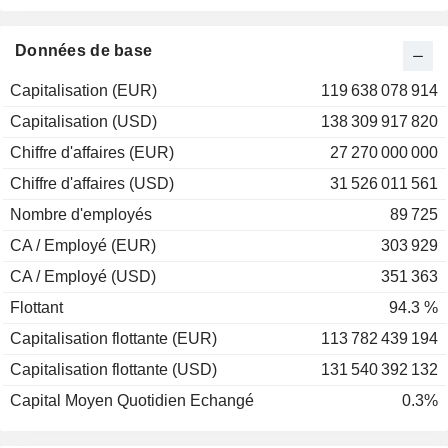
2001
-45,12%
2000
+27,05%
Données de base
1999
-21,84%
Capitalisation (EUR)
119 638 078 914
1998
+49,33%
Capitalisation (USD)
138 309 917 820
1997
+262,01%
Chiffre d'affaires (EUR)
27 270 000 000
1996
-8,57%
Chiffre d'affaires (USD)
31 526 011 561
1995
-3,44%
Nombre d'employés
89 725
1994
-6,39%
CA / Employé (EUR)
303 929
1993
+9,96%
CA / Employé (USD)
351 363
1992
-10,74%
Flottant
94.3 %
1991
-22,75%
Capitalisation flottante (EUR)
113 782 439 194
1990
-10,89%
Capitalisation flottante (USD)
131 540 392 132
Capital Moyen Quotidien Echangé
0.3%