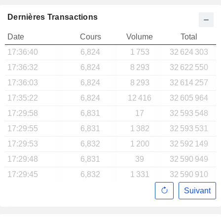
Dernières Transactions
Date
Cours
Volume
Total
17:36:40
6,824
1 753
32 624 303
17:36:32
6,824
8 293
32 622 550
17:36:03
6,824
8 293
32 614 257
17:35:22
6,824
12 416
32 605 964
17:29:58
6,831
17
32 593 548
17:29:55
6,831
1 382
32 593 531
17:29:53
6,832
1 200
32 592 149
17:29:48
6,831
39
32 590 949
17:29:45
6,832
1 331
32 590 910
Suivant