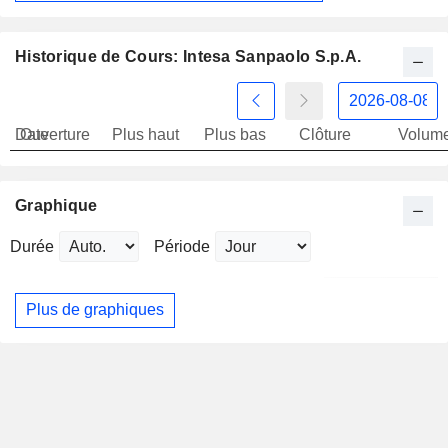
Historique de Cours: Intesa Sanpaolo S.p.A.
Date
Ouverture
Plus haut
Plus bas
Clôture
Volum
Graphique
Durée
Période
Plus de graphiques