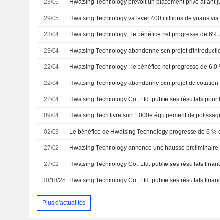
23/06
29/05
Hwatsing Technology va lever 400 millions de yuans via
23/04
Hwatsing Technology : le bénéfice net progresse de 6% 
23/04
22/04
22/04
22/04
09/04
Hwatsing Tech livre son 1 000e équipement de polissa
02/03
27/02
27/02
30/10/25
Plus d'actualités