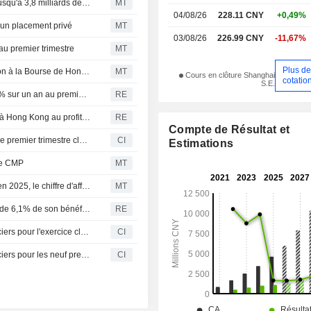
Hwatsing Technology prévoit un placement privé allant jusqu'à 3,8 milliards de yuans
MT
04/08/26
228.11 CNY
+0,49%
 un placement privé
MT
03/08/26
226.99 CNY
-11,67%
au premier trimestre
MT
Plus d
Hwatsing Technology abandonne son projet d'introduction à la Bourse de Hong Kong ; le titre recule de 3%
MT
Cours en clôture Shanghai
cotatio
S.E.
Hwatsing Technology : le bénéfice net progresse de 6,0 % sur un an au premier trimestre
RE
Hwatsing Technology abandonne son projet de cotation à Hong Kong au profit d'un placement privé
RE
Compte de Résultat et
Hwatsing Technology Co., Ltd. publie ses résultats pour le premier trimestre clos le 31 mars 2026
CI
Estimations
ge CMP
MT
Le bénéfice de Hwatsing Technology progresse de 6 % en 2025, le chiffre d'affaires bondit de 36 %
MT
Hwatsing Technology annonce une hausse préliminaire de 6,1% de son bénéfice net pour 2025
RE
Hwatsing Technology Co., Ltd. publie ses résultats financiers pour l'exercice clos le 31 décembre 2025
CI
Hwatsing Technology Co., Ltd. publie ses résultats financiers pour les neuf premiers mois de 2025
CI