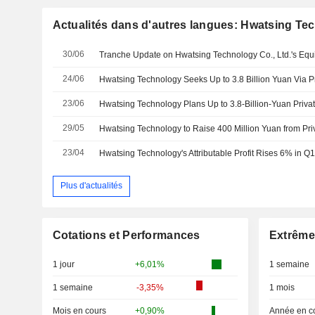
Actualités dans d'autres langues: Hwatsing Tec
30/06
24/06
23/06
Hwatsing Technology Plans Up to 3.8-Billion-Yuan Priva
29/05
Hwatsing Technology to Raise 400 Million Yuan from Pr
23/04
Hwatsing Technology's Attributable Profit Rises 6% in Q
Plus d'actualités
Cotations et Performances
Extrême
1 jour
+6,01%
1 semaine
1 semaine
-3,35%
1 mois
Mois en cours
+0,90%
Année en c