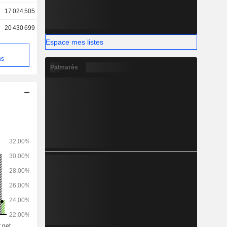
17 024 505
20 430 699
Espace mes listes
e
ns
Palmarès