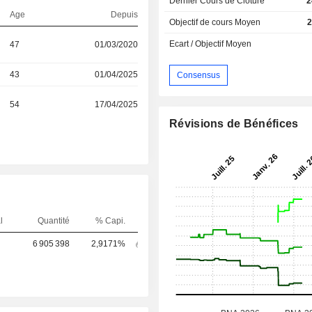
Dernier Cours de Cloture
2
Age
Depuis
Objectif de cours Moyen
2
Ecart / Objectif Moyen
47
01/03/2020
43
01/04/2025
Consensus
54
17/04/2025
Révisions de Bénéfices
l
Quantité
% Capi.
6 905 398
2,9171%