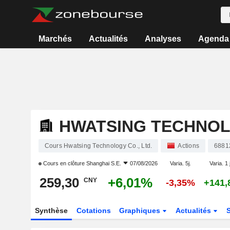
Marchés
Actualités
Analyses
Agenda
HWATSING TECHNOLO
Cours Hwatsing Technology Co., Ltd.
Actions
6881
Cours en clôture
Shanghai S.E.
07/08/2026
Varia. 5j.
Varia. 1 
259,30
+6,01%
CNY
-3,35%
+141
Synthèse
Cotations
Graphiques
Actualités