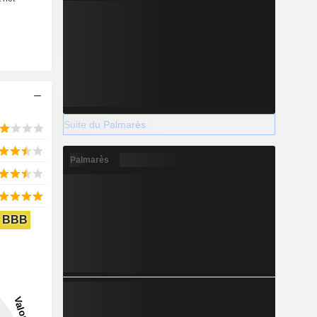
Suite du Palmarès
Palmarès
BBB