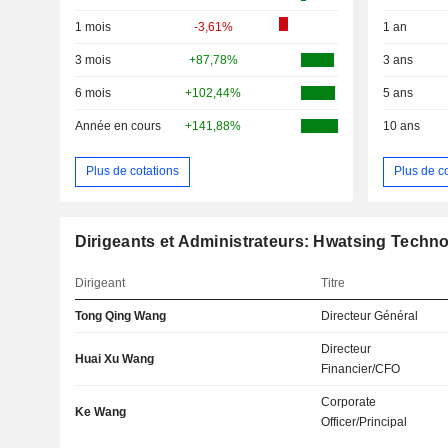
1 mois
-3,61%
1 an
3 mois
+87,78%
3 ans
6 mois
+102,44%
5 ans
Année en cours
+141,88%
10 ans
Plus de cotations
Plus de c
Dirigeants et Administrateurs: Hwatsing Techno
Dirigeant
Titre
Tong Qing Wang
Directeur Général
Directeur
Huai Xu Wang
Financier/CFO
Corporate
Ke Wang
Officer/Principal