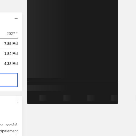
2027 *
7,85 Md
1,84 Md
-4,38 Md
ne société
cipalement