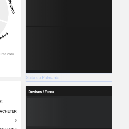
Suite du Palmarès
s
Devises / Forex
at
ACHETER
6