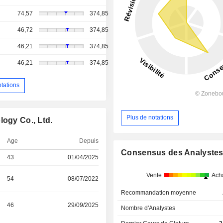
74,57
374,85
46,72
374,85
46,21
374,85
46,21
374,85
otations
Plus de notations
logy Co., Ltd.
Age
Depuis
Consensus des Analyste
43
01/04/2025
Vente
Ach
54
08/07/2022
Recommandation moyenne
46
29/09/2025
Nombre d'Analystes