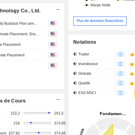
hnology Co., Ltd.
Plus de données financières
Tranche Update on Hwatsing Technology Co., Ltd.'s Equity Buyback Plan announced on August 29, 2025.
Hwatsing Technology Seeks Up to 3.8 Billion Yuan Via Private Placement; Shares Rise 5%
Notations
te Placement
Trader
ivate Placement
Investisseur
1
Globale
Qualité
ESG MSCI
s de Cours
222,2
261,5
216
374,85
ours
107,92
374,85