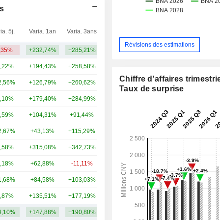
s
ia. 5j.
Varia. 1an
Varia. 3ans
Capi.($)
Révisions des estimations
,35%
+232,74%
+285,21%
17,93 Md
,22%
+194,43%
+258,58%
419 Md
Chiffre d'affaires trimestrie
2,56%
+126,79%
+260,62%
79,81 Md
Taux de surprise
,10%
+179,40%
+284,99%
51,3 Md
,59%
+104,31%
+91,44%
47,02 Md
2,67%
+43,13%
+115,29%
42,17 Md
,58%
+315,08%
+342,73%
29,24 Md
,18%
+62,88%
-11,11%
27,63 Md
1,68%
+84,58%
+103,03%
20,23 Md
,87%
+135,51%
+177,19%
19,93 Md
4,10%
+147,88%
+190,80%
75,41 Md