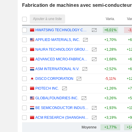
Fabrication de machines avec semi-conducteur
Ajouter à une liste
Varia.
Var
HWATSING TECHNOLOGY CO., LTD.
+6,01%
-3
APPLIED MATERIALS, INC.
+1,70%
+6
NAURA TECHNOLOGY GROUP CO., LTD.
+1,28%
+1
ADVANCED MICRO-FABRICATION EQUIPMENT INC. CHINA
+1,68%
+6
ASM INTERNATIONAL N.V.
+2,52%
+6
DISCO CORPORATION
-5,11%
+1
PIOTECH INC.
+1,26%
+7
GLOBALFOUNDRIES INC.
+3,26%
+5
BE SEMICONDUCTOR INDUSTRIES N.V.
+1,93%
+1
ACM RESEARCH (SHANGHAI), INC.
+3,19%
+9
Moyenne
+1,77%
+1