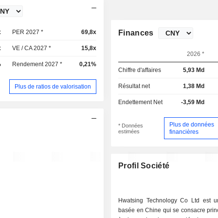
x
PER 2027 *
69,8x
Finances
x
VE / CA 2027 *
15,8x
2026 *
%
Rendement 2027 *
0,21%
Chiffre d'affaires
5,93 Md
Résultat net
1,38 Md
Plus de ratios de valorisation
Endettement Net
-3,59 Md
Plus de données
* Données
estimées
financières
Profil Société
Hwatsing Technology Co Ltd est u
basée en Chine qui se consacre prin