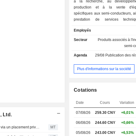
à la recherche, au développem
production et à la vente d'éq
spécifiques aux semi-conducteurs, ai
prestation de services techni
principaux produits de la société c
Employés
des équipements de polissage
chimique (CMP), des équi
Secteur
Produits associés à l'i
d'amincissement, des équipe
semi-c
découpage, des équipements de pol
Agenda
29/08
Publication des résultat
bords, des équipements d'implantati
des équipements de traitement hum
équipements de régénération de p
Plus d'informations sur la société
Les produits de la société sont pri
utilisés dans les processus de fabr
circuits intégrés, de grandes pla
Cotations
silicium, de semi-conducteurs de
génération, de systèmes micro
Date
Cours
Variation
mécaniques (MEMS) et de micr
électroluminescentes (MicroLED). 
07/08/26
259.30
CNY
+6,01%
 Ltd.
fournit également des consommables 
et des services de maintenance. 
06/08/26
244.60 CNY
+0,66%
Hwatsing Technology vise jusqu'à 3,8 milliards de yuans via un placement privé ; l'action gagne 5 %
MT
exerce principalement ses activi
05/08/26
243.00 CNY
+6,53%
marché national.