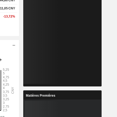
44,60
CNY
11,05
CNY
-13,72%
Matières Premières