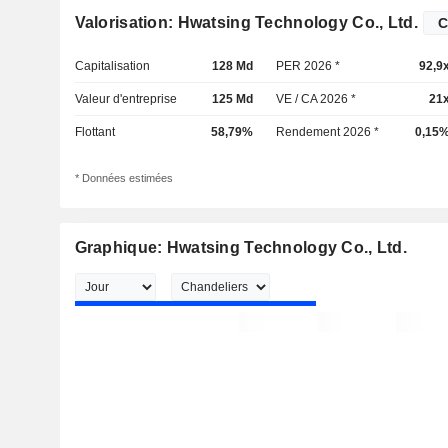
Valorisation: Hwatsing Technology Co., Ltd.
Capitalisation
128 Md
PER 2026 *
92,9
Valeur d'entreprise
125 Md
VE / CA 2026 *
21
Flottant
58,79%
Rendement 2026 *
0,15
* Données estimées
Graphique: Hwatsing Technology Co., Ltd.