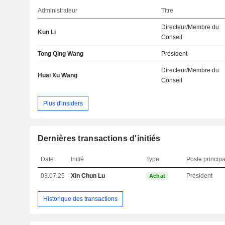
Administrateur
Titre
Directeur/Membre du
Kun Li
Conseil
Tong Qing Wang
Président
Directeur/Membre du
Huai Xu Wang
Conseil
Plus d'insiders
Dernières transactions d'initiés
Date
Initié
Type
Poste principa
03.07.25
Xin Chun Lu
Président
Achat
Historique des transactions