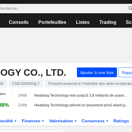
Conseils
Portefeuilles
Listes
Trading
Sc
GY CO., LTD.
Ajouter à une liste
Rapp
20
CNE100005QL7
Produits associés à l'industrie des semi-conducte
janv.
24/06
Hwatsing Technology vise jusqu'à 3,8 milliards de yuans via un placement privé ; l'action gagne 5 %
,88%
23/06
Hwatsing Technology prévoit un placement privé allant jusqu'à 3,8 milliards de yuans
Société
Finances
Valorisation
Consensus
Ratings