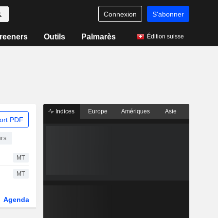
Connexion
S'abonner
reeners
Outils
Palmarès
Édition suisse
Indices
Europe
Amériques
Asie
ort PDF
urs
MT
MT
Agenda
Secteur