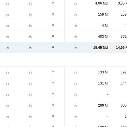
4,06 Md
3,85 
159 M
152
4 M
4
403 M
361
15,45 Md
14,96 
133 M
197
131 M
144
-
289 M
305
-
1