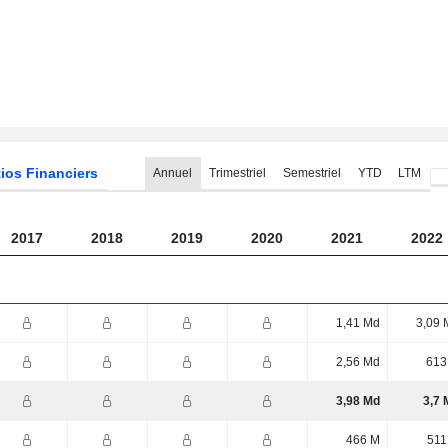
ios Financiers
Annuel
Trimestriel
Semestriel
YTD
LTM
2017
2018
2019
2020
2021
2022
1,41 Md
3,09 
2,56 Md
613
3,98 Md
3,7 
466 M
511