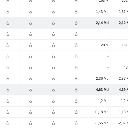
163 M
162
1,43 Md
1,31 
2,14 Md
2,12 
-
128 M
151
-
-
48
2,36 Md
2,37 
4,63 Md
4,69 
1,2 Md
1,2 
11,18 Md
11,18 
-1,55 Md
-2,07 