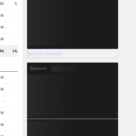
Md
3,45 Md
3,05 Md
2,67 Md
 M
149 M
115 M
123 M
 M
1 M
1 M
-
 M
354 M
391 M
407 M
Md
14,56 Md
13,97 Md
13,41 Md
Suite du Palmarès
Palmarès
 M
174 M
137 M
149 M
 M
184 M
188 M
193 M
-
-
-
-
 M
312 M
333 M
269 M
 M
2 M
16 M
97 M