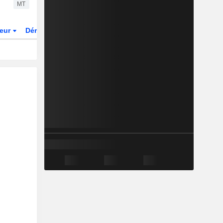
MT
teur
Dérivés
Fonds et ETFs