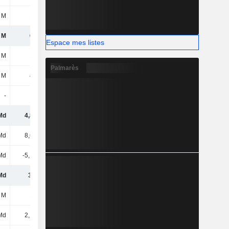
 M
104 M
75 M
79 M
 M
650 M
547 M
513 M
Espace mes listes
 M
103 M
168 M
56 M
Palmarès
 M
408 M
389 M
409 M
-
-
-
199 M
Md
4,84 Md
4,78 Md
4,92 Md
Md
8,63 Md
8,9 Md
7,94 Md
Md
-5,14 Md
-5,54 Md
-4,91 Md
Md
3,5 Md
3,36 Md
3,04 Md
 M
109 M
113 M
97 M
Md
2,16 Md
2,16 Md
2,16 Md