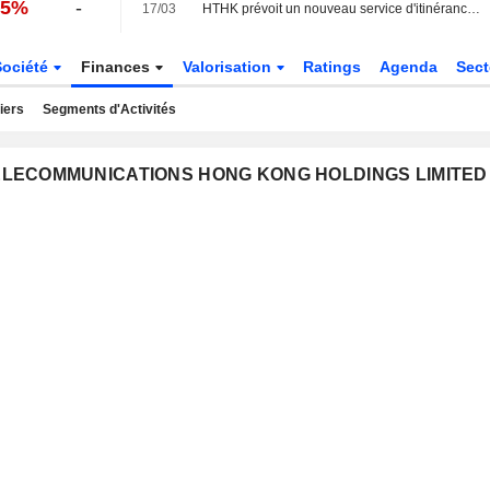
85%
-
17/03
HTHK prévoit un nouveau service d'itinérance et vise un déploiement de la 6G d'ici 2030
Société
Finances
Valorisation
Ratings
Agenda
Sec
iers
Segments d'Activités
N TELECOMMUNICATIONS HONG KONG HOLDINGS LIMITED