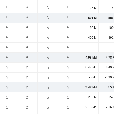
35 M
75
501 M
586
96 M
100
405 M
391
-
4,98 Md
4,78 
8,47 Md
8,49 
-5 Md
-4,99 
3,47 Md
3,5 
215 M
157
2,16 Md
2,16 