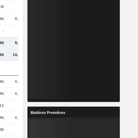
 M
-49 M
-19 M
-17 M
Md
9,86 Md
9,53 Md
9,15 Md
-
-
-
-
Md
9,86 Md
9,53 Md
9,15 Md
Md
14,56 Md
13,97 Md
13,41 Md
Md
4,82 Md
4,82 Md
4,82 Md
Md
4,82 Md
4,82 Md
4,82 Md
13
2,05
1,98
1,9
Matières Premières
Md
4,25 Md
4,33 Md
4,32 Md
88
0,88
0,9
0,9