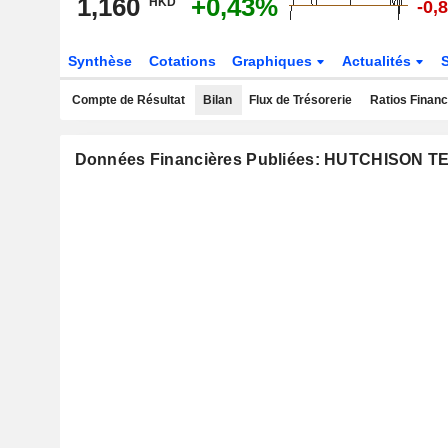
1,160
+0,43%
HKD
-0,
Synthèse
Cotations
Graphiques
Actualités
Compte de Résultat
Bilan
Flux de Trésorerie
Ratios Financ
Données Financières Publiées: HUTCHISO