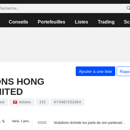
Conseils
Portefeuilles
Listes
Trading
Sc
Ajouter à une liste
Rapp
ONS HONG
MITED
ted
Actions
215
KYG4672G1064
. 5j.
Varia. 1 janv.
05/05
Vodafone rèchete les parts de son partenaire CK Hutchison pour 5,8 milliards de dollars