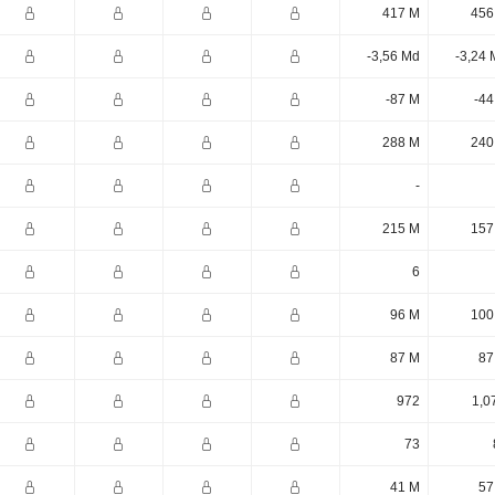
417 M
456
-3,56 Md
-3,24 
-87 M
-44
288 M
240
-
215 M
157
6
96 M
100
87 M
87
972
1,0
73
41 M
57