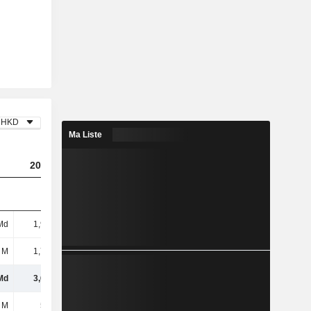
HKD
Ma Liste
2023
2024
2025
Md
1,91 Md
3,17 Md
594 M
 M
1,77 Md
511 M
3,15 Md
Md
3,68 Md
3,68 Md
3,75 Md
 M
546 M
472 M
434 M