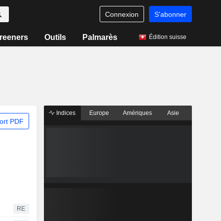
Connexion
S'abonner
reeners
Outils
Palmarès
Édition suisse
Indices
Europe
Amériques
Asie
ort PDF
RE