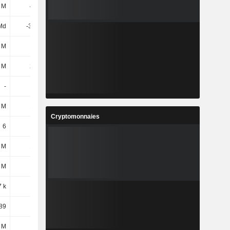
 M
482 M
463 M
401 M
Md
-3,2 Md
-3,22 Md
-3,35 Md
 M
-46 M
-75 M
-77 M
 M
256 M
248 M
192 M
-
-
-
-
 M
109 M
113 M
97 M
Cryptomonnaies
6
3
3
3
 M
103 M
168 M
56 M
 M
87 M
87 M
-
7 k
1,16 k
1,1 k
1,1 k
89
83
76
80
 M
56 M
31 M
37 M