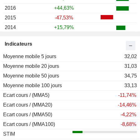
2016
+44,63%
2015
-47,53%
2014
+15,79%
2013
-12,77%
Indicateurs
2012
-1,18%
Moyenne mobile 5 jours
2011
-43,57%
32,02
Moyenne mobile 20 jours
2010
+32,42%
31,03
Moyenne mobile 50 jours
2009
+343,46%
34,75
Moyenne mobile 100 jours
2008
-84,31%
33,13
Ecart cours / (MMA5)
2007
-10,71%
-11,74%
Ecart cours / (MMA20)
2006
+270,80%
-14,46%
Ecart cours / (MMA50)
2005
+151,71%
-4,22%
Ecart cours / (MMA100)
2004
-69,41%
-8,68%
STIM
2003
+96,15%