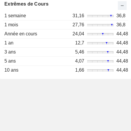
Extrêmes de Cours
1 semaine
31,16
36,8
1 mois
27,76
36,8
Année en cours
24,04
44,48
1 an
12,7
44,48
3 ans
5,46
44,48
5 ans
4,07
44,48
10 ans
1,66
44,48