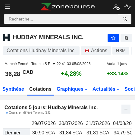
HUDBAY MINERALS INC.
36,28
$
HUDBAY MINERALS INC.
Cotations Hudbay Minerals Inc.
Actions
HBM
Marché Fermé -
Toronto S.E.
22:41:33 05/08/2026
Varia. 1 janv.
CAD
+4,28%
36,28
+33,14%
Synthèse
Cotations
Graphiques
Actualités
Soci
Cotations 5 jours: Hudbay Minerals Inc.
Cours en différé Toronto S.E.
29/07/2026
30/07/2026
31/07/2026
04/08/202
Dernier
30.90 $CA
31.84 $CA
31.81 $CA
34.79 $C