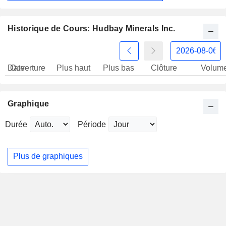
Historique de Cours: Hudbay Minerals Inc.
Date
Ouverture
Plus haut
Plus bas
Clôture
Volum
Graphique
Durée
Période
Plus de graphiques