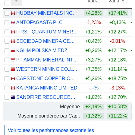
Varia.
Varia. 5j.
HUDBAY MINERALS INC.
+4,28%
+17,41%
+
ANTOFAGASTA PLC
-1,23%
+8,13%
+
FIRST QUANTUM MINERALS LTD.
+1,21%
+12,27%
+
SOCIEDAD MINERA CERRO VERDE S.A.A.
+0,42%
-0,01%
+
KGHM POLSKA MIEDZ
+0,26%
+12,17%
+
PT AMMAN MINERAL INTERNASIONAL TBK
+3,27%
+12,18%
WESTERN MINING CO.,LTD.
+7,35%
+11,14%
+
CAPSTONE COPPER CORP.
+5,26%
+18,75%
+
KATANGA MINING LIMITED
-.--%
-3,13%
SANDFIRE RESOURCES LIMITED
+1,02%
+12,70%
+
Moyenne
+2,19%
+10,58%
+
Moyenne pondérée par Capi.
+1,32%
+11,22%
+
Voir toutes les performances sectorielles