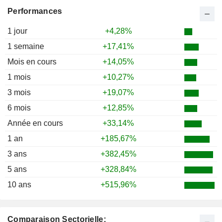
Performances
1 jour
+4,28%
1 semaine
+17,41%
Mois en cours
+14,05%
1 mois
+10,27%
3 mois
+19,07%
6 mois
+12,85%
Année en cours
+33,14%
1 an
+185,67%
3 ans
+382,45%
5 ans
+328,84%
10 ans
+515,96%
Comparaison Sectorielle: