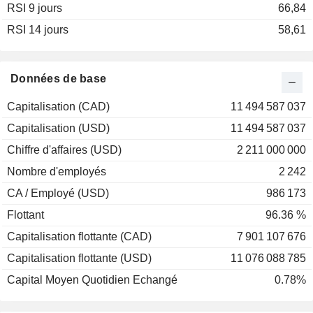
RSI 9 jours
2002
+85,71%
66,84
RSI 14 jours
58,61
Données de base
Capitalisation (CAD)
11 494 587 037
Capitalisation (USD)
11 494 587 037
Chiffre d'affaires (USD)
2 211 000 000
Nombre d'employés
2 242
CA / Employé (USD)
986 173
Flottant
96.36 %
Capitalisation flottante (CAD)
7 901 107 676
Capitalisation flottante (USD)
11 076 088 785
Capital Moyen Quotidien Echangé
0.78%