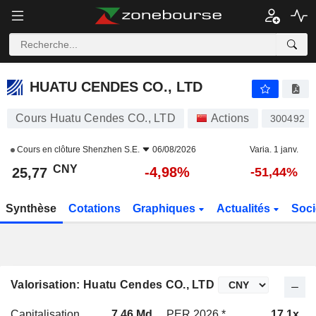
HUATU CENDES CO., LTD
25,77
¥
-4,98%
HUATU CENDES CO., LTD
Cours Huatu Cendes CO., LTD
Actions
300492
Cours en clôture
Shenzhen S.E.
06/08/2026
Varia. 1 janv.
CNY
-4,98%
25,77
-51,44%
Synthèse
Cotations
Graphiques
Actualités
Soci
Valorisation: Huatu Cendes CO., LTD
Capitalisation
7,46 Md
PER 2026 *
17,1x