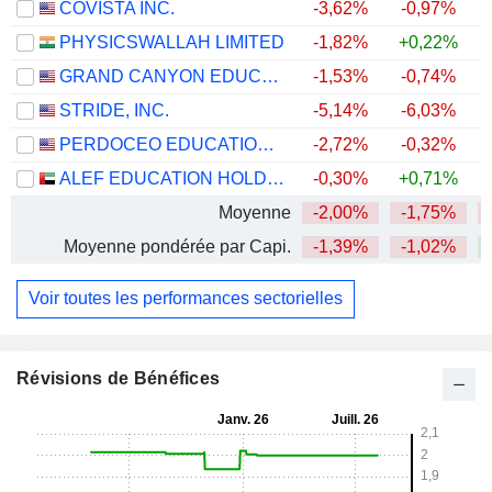
COVISTA INC.
-3,62%
-0,97%
PHYSICSWALLAH LIMITED
-1,82%
+0,22%
GRAND CANYON EDUCATION, INC.
-1,53%
-0,74%
STRIDE, INC.
-5,14%
-6,03%
PERDOCEO EDUCATION CORPORATION
-2,72%
-0,32%
ALEF EDUCATION HOLDING PLC
-0,30%
+0,71%
Moyenne
-2,00%
-1,75%
Moyenne pondérée par Capi.
-1,39%
-1,02%
Voir toutes les performances sectorielles
Révisions de Bénéfices