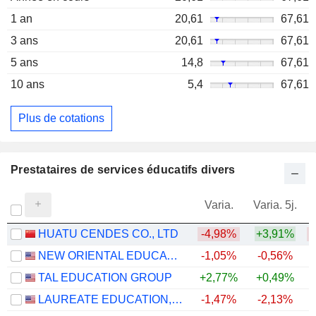
1 an
20,61
67,61
3 ans
20,61
67,61
5 ans
14,8
67,61
10 ans
5,4
67,61
Plus de cotations
Prestataires de services éducatifs divers
Varia.
Varia. 5j.
HUATU CENDES CO., LTD
-4,98%
+3,91%
NEW ORIENTAL EDUCATION & TECHNOLOGY GROUP INC.
-1,05%
-0,56%
+
TAL EDUCATION GROUP
+2,77%
+0,49%
+
LAUREATE EDUCATION, INC.
-1,47%
-2,13%
+