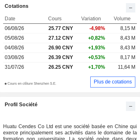
Cotations
Date
Cours
Variation
Volume
06/08/26
25.77
CNY
-4,98%
8,15 M
05/08/26
27.12 CNY
+0,82%
8,43 M
04/08/26
26.90 CNY
+1,93%
8,43 M
03/08/26
26.39 CNY
+0,53%
8,17 M
31/07/26
26.25 CNY
+1,70%
11,64 M
Plus de cotations
Cours en clôture Shenzhen S.E.
Profil Société
Huatu Cendes Co Ltd est une société basée en Chine qui
exerce principalement ses activités dans le domaine de la
formation non universitaire. La société opère dans deux