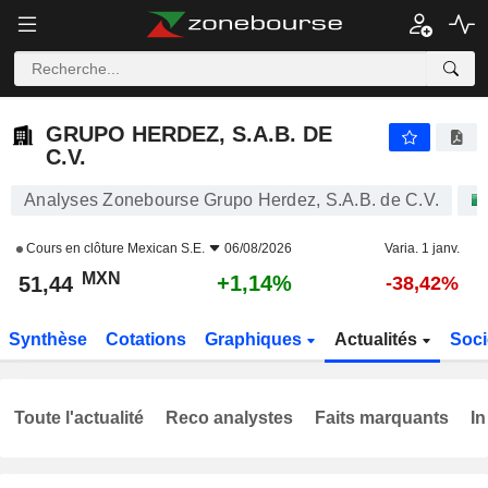
GRUPO HERDEZ, S.A.B. DE C.V.
51,44
$
+1,14%
GRUPO HERDEZ, S.A.B. DE
C.V.
Analyses Zonebourse Grupo Herdez, S.A.B. de C.V.
Cours en clôture
Mexican S.E.
06/08/2026
Varia. 1 janv.
MXN
+1,14%
51,44
-38,42%
Synthèse
Cotations
Graphiques
Actualités
Soci
Toute l'actualité
Reco analystes
Faits marquants
In