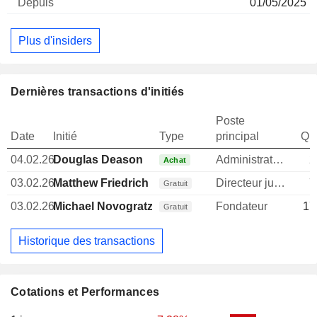
01/05/2025
Plus d'insiders
Dernières transactions d'initiés
Poste
Date
Initié
Type
principal
Qua
04.02.26
Douglas Deason
Administrateur
2
Achat
03.02.26
Matthew Friedrich
Directeur juridique
7
Gratuit
03.02.26
Michael Novogratz
Fondateur
17
Gratuit
Historique des transactions
Cotations et Performances