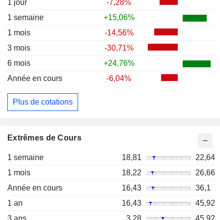
1 jour
-7,28%
1 semaine
+15,06%
1 mois
-14,56%
3 mois
-30,71%
6 mois
+24,76%
Année en cours
-6,04%
Plus de cotations
Extrêmes de Cours
1 semaine
18,81
22,64
1 mois
18,22
26,66
Année en cours
16,43
36,1
1 an
16,43
45,92
3 ans
3,28
45,92