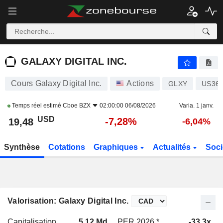
GALAXY DIGITAL INC.
19,48
$
-7,28%
GALAXY DIGITAL INC.
Cours Galaxy Digital Inc.
Actions
GLXY
US363
Temps réel estimé
Cboe BZX
02:00:00 06/08/2026
Varia. 1 janv.
USD
-7,28%
19,48
-6,04%
Synthèse
Cotations
Graphiques
Actualités
Soci
Valorisation: Galaxy Digital Inc.
Capitalisation
5,12 Md
PER 2026 *
-33,3x