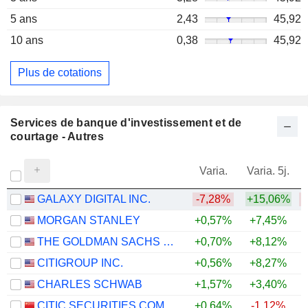
5 ans
2,43
45,92
10 ans
0,38
45,92
Plus de cotations
Services de banque d'investissement et de
courtage - Autres
Varia.
Varia. 5j.
GALAXY DIGITAL INC.
-7,28%
+15,06%
MORGAN STANLEY
+0,57%
+7,45%
+
THE GOLDMAN SACHS GROUP, INC.
+0,70%
+8,12%
+
CITIGROUP INC.
+0,56%
+8,27%
+
CHARLES SCHWAB
+1,57%
+3,40%
+
CITIC SECURITIES COMPANY LIMITED
+0,64%
-1,12%