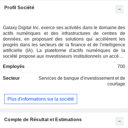
Profil Société
Galaxy Digital Inc. exerce ses activités dans le domaine des
actifs numériques et des infrastructures de centres de
données, en proposant des solutions qui accélèrent les
progrès dans les secteurs de la finance et de l'intelligence
artificielle (IA). La plateforme d'actifs numériques de la
société propose aux investisseurs institutionnels un accès à
des services de négociation, de conseil, de gestion d'actifs,
Employés
700
de staking, d'auto-conservation et de technologie de
tokenisation. En outre, elle développe et exploite des
Secteur
Services de banque d'investissement et de
infrastructures de centres de données destinées à prendre
courtage
en charge les charges de travail liées à l'IA et au calcul
haute performance. Les segments de la société
comprennent les actifs numériques, les centres de données,
Plus d'informations sur la société
ainsi que la trésorerie et les services généraux. Son
segment opérationnel « Actifs numériques » propose de
nouveaux produits et services tels que le staking, le
financement sur marge et les fonds négociés en bourse
Compte de Résultat et Estimations
(ETF) actifs. Le segment « Centres de données » comprend