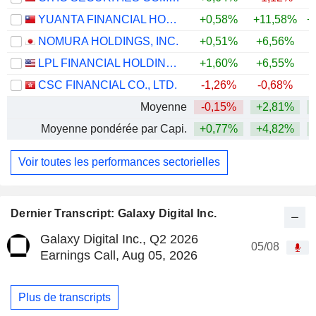
YUANTA FINANCIAL HOLDING CO., LTD.
+0,58%
+11,58%
+
NOMURA HOLDINGS, INC.
+0,51%
+6,56%
+
LPL FINANCIAL HOLDINGS INC.
+1,60%
+6,55%
CSC FINANCIAL CO., LTD.
-1,26%
-0,68%
Moyenne
-0,15%
+2,81%
+
Moyenne pondérée par Capi.
+0,77%
+4,82%
+
Voir toutes les performances sectorielles
Dernier Transcript: Galaxy Digital Inc.
Galaxy Digital Inc., Q2 2026
05/08
Earnings Call, Aug 05, 2026
Plus de transcripts