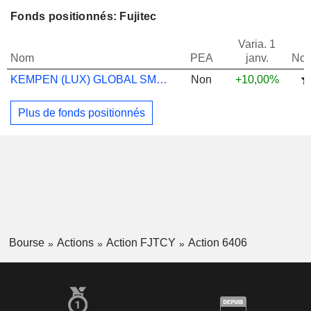
Fonds positionnés: Fujitec
Varia. 1
Nom
PEA
janv.
Not
KEMPEN (LUX) GLOBAL SMALL-CAP I
Non
+10,00%
Plus de fonds positionnés
Bourse
Actions
Action FJTCY
Action 6406