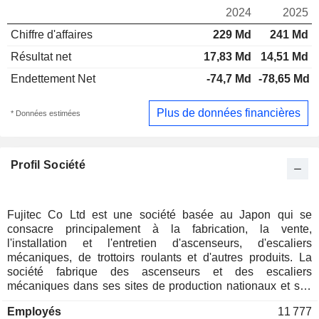
2024
2025
Chiffre d'affaires
229 Md
241 Md
Résultat net
17,83 Md
14,51 Md
Endettement Net
-74,7 Md
-78,65 Md
Plus de données financières
* Données estimées
Profil Société
Fujitec Co Ltd est une société basée au Japon qui se
consacre principalement à la fabrication, la vente,
l'installation et l'entretien d'ascenseurs, d'escaliers
mécaniques, de trottoirs roulants et d'autres produits. La
société fabrique des ascenseurs et des escaliers
mécaniques dans ses sites de production nationaux et ses
sites de production à l'étranger, situés en Amérique du Nord,
Employés
11 777
en Asie de l'Est et en Asie du Sud. La société vend, installe