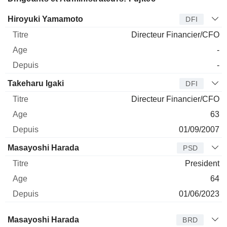
Dirigeant
Titre
Age
Depuis
Hiroyuki Yamamoto
DFI
Directeur Financier/CFO
-
-
Takeharu Igaki
DFI
Directeur Financier/CFO
63
01/09/2007
Masayoshi Harada
PSD
President
64
01/06/2023
Administrateur
Titre
Age
Depuis
Masayoshi Harada
BRD