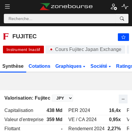
-.-
FUJITEC
5 680,00
¥
-
%
FUJITEC
Cours Fujitec Japan Exchange
Instrument Inactif
Synthèse
Cotations
Graphiques
Société
Rating
Valorisation: Fujitec
Capitalisation
438 Md
PER 2024
16,4x
P
Valeur d'entreprise
359 Md
VE / CA 2024
0,95x
VE
Flottant
-
Rendement 2024
2,27%
Re