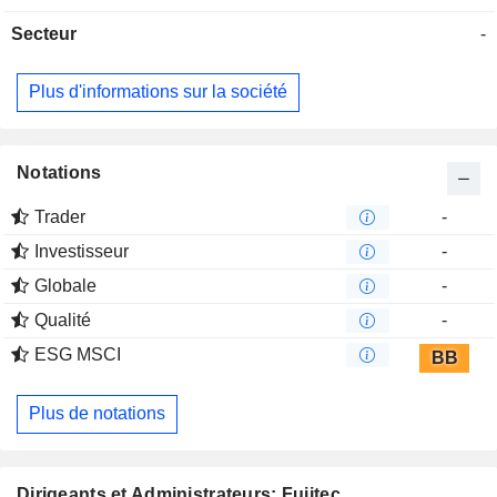
et répare ses produits dans ses bases de vente nationales et
Secteur
-
à l'étranger.
Plus d'informations sur la société
Notations
Trader
-
Investisseur
-
Globale
-
Qualité
-
ESG MSCI
BB
Plus de notations
Dirigeants et Administrateurs: Fujitec