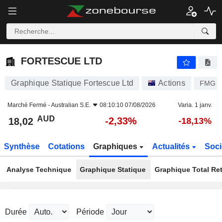
FORTESCUE LTD
18,02
$
-2,33%
FORTESCUE LTD
Graphique Statique Fortescue Ltd
Actions
FMG
Marché Fermé -
Australian S.E.
08:10:10 07/08/2026
Varia. 1 janv.
AUD
-2,33%
18,02
-18,13%
Synthèse
Cotations
Graphiques
Actualités
Soci
Analyse Technique
Graphique Statique
Graphique Total Re
Durée
Période