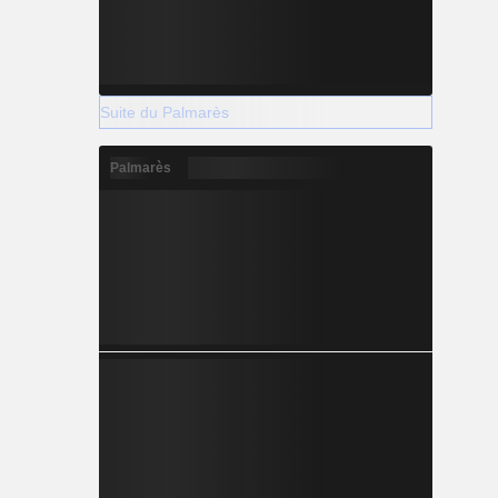
Suite du Palmarès
Palmarès