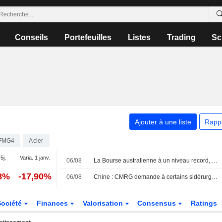
Conseils
Portefeuilles
Listes
Trading
Sc
Ajouter à une liste
Rapp
FMG4
Acier
5j.
Varia. 1 janv.
06/08
La Bourse australienne à un niveau record, les investisseurs se protégeant de la volatilité liée à l'IA
38%
-17,90%
06/08
Chine : CMRG demande à certains sidérurgistes de suspendre les discussions avec Rio Tinto, selon des sources
Société
Finances
Valorisation
Consensus
Ratings