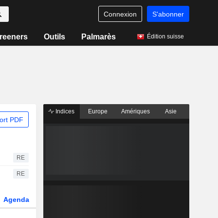
Connexion
S'abonner
reeners
Outils
Palmarès
Édition suisse
Indices
Europe
Amériques
Asie
ort PDF
RE
RE
Agenda
Secteur
Dérivés
Fonds et ETFs